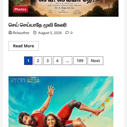
Photos
செய் செய்யாதே மூவி கேலரி
flickauthor
August 5, 2026
0
Read
Read More
more
about
செய்
Posts
1
2
3
4
…
109
Next
செய்யாதே
மூவி
pagination
கேலரி