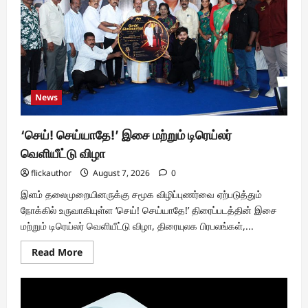
The
Paradise
‘
படத்தின்
டீசர்
வெளியீடு
News
‘செய்! செய்யாதே!’ இசை மற்றும் டிரெய்லர்
வெளியீட்டு விழா
flickauthor
August 7, 2026
0
இளம் தலைமுறையினருக்கு சமூக விழிப்புணர்வை ஏற்படுத்தும்
நோக்கில் உருவாகியுள்ள ‘செய்! செய்யாதே!’ திரைப்படத்தின் இசை
மற்றும் டிரெய்லர் வெளியீட்டு விழா, திரையுலக பிரபலங்கள்,...
Read
Read More
more
about
‘செய்!
செய்யாதே!’
இசை