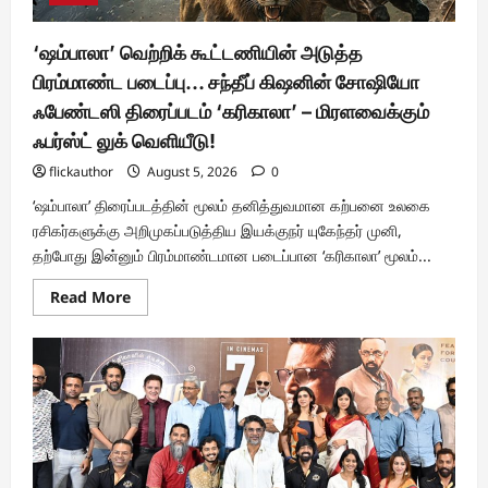
‘ஷம்பாலா’ வெற்றிக் கூட்டணியின் அடுத்த
பிரம்மாண்ட படைப்பு… சந்தீப் கிஷனின் சோஷியோ
ஃபேண்டஸி திரைப்படம் ‘கரிகாலா’ – மிரளவைக்கும்
ஃபர்ஸ்ட் லுக் வெளியீடு!
flickauthor
August 5, 2026
0
‘ஷம்பாலா’ திரைப்படத்தின் மூலம் தனித்துவமான கற்பனை உலகை
ரசிகர்களுக்கு அறிமுகப்படுத்திய இயக்குநர் யுகேந்தர் முனி,
தற்போது இன்னும் பிரம்மாண்டமான படைப்பான ‘கரிகாலா’ மூலம்...
Read
Read More
more
about
‘ஷம்பாலா’
வெற்றிக்
கூட்டணியின்
அடுத்த
பிரம்மாண்ட
படைப்பு…
சந்தீப்
கிஷனின்
சோஷியோ
ஃபேண்டஸி