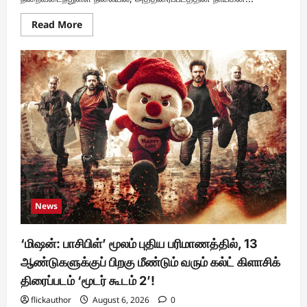
Read
Read More
more
about
மீண்டும்
இணையும்
டொவினோ
தாமஸ்
–
ஜான்பால்
ஜார்ஜ்
கூட்டணி
News
‘மிஷன்: பாசிபிள்’ மூலம் புதிய பரிமாணத்தில், 13
ஆண்டுகளுக்குப் பிறகு மீண்டும் வரும் கல்ட் கிளாசிக்
திரைப்படம் ‘மூடர் கூடம் 2’!
flickauthor
August 6, 2026
0