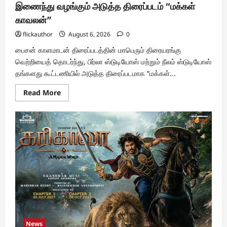
இணைந்து வழங்கும் அடுத்த திரைப்படம் “மக்கள்
காவலன்”
flickauthor
August 6, 2026
0
பைசன் காளமாடன் திரைப்படத்தின் மாபெரும் திரையரங்கு
வெற்றியைத் தொடர்ந்து, பிர்லா ஸ்டுடியோஸ் மற்றும் நீலம் ஸ்டுடியோஸ்
தங்களது கூட்டணியில் அடுத்த திரைப்படமாக “மக்கள்...
Read
Read More
more
about
பிர்லா
ஸ்டுடியோஸ்
மற்றும்
நீலம்
ஸ்டுடியோஸ்
இணைந்து
வழங்கும்
அடுத்த
திரைப்படம்
“மக்கள்
காவலன்”
News