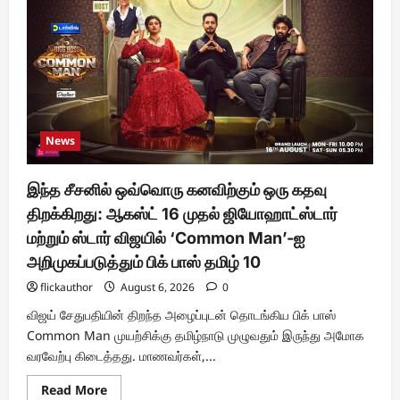
Debuts
with
REDMI’s
Biggest-
Ever
8000mAh
Battery
and
Premium
TrueColour
AMOLED
News
Display
இந்த சீசனில் ஒவ்வொரு கனவிற்கும் ஒரு கதவு
திறக்கிறது: ஆகஸ்ட் 16 முதல் ஜியோஹாட்ஸ்டார்
மற்றும் ஸ்டார் விஜயில் ‘Common Man’-ஐ
அறிமுகப்படுத்தும் பிக் பாஸ் தமிழ் 10
flickauthor
August 6, 2026
0
விஜய் சேதுபதியின் திறந்த அழைப்புடன் தொடங்கிய பிக் பாஸ்
Common Man முயற்சிக்கு தமிழ்நாடு முழுவதும் இருந்து அமோக
வரவேற்பு கிடைத்தது. மாணவர்கள்,...
Read
Read More