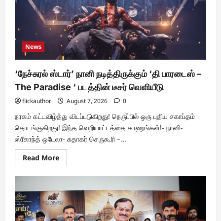
News
‘நேச்சுரல் ஸ்டார்’ நானி நடித்திருக்கும் ‘தி பாரடைஸ் –
The Paradise ‘ படத்தின் டீசர் வெளியீடு
flickauthor
August 7, 2026
0
நரகம் கட்டவிழ்த்து விடப்படுகிறது! நெருப்பில் ஒரு புதிய சகாப்தம்
தொடங்குகிறது! இந்த வெறியாட்டத்தை காணுங்கள்!- நானி-
ஸ்ரீகாந்த் ஒடேலா- சுதாகர் செருகூரி –...
Read
Read More
more
about
‘நேச்சுரல்
ஸ்டார்’
நானி
நடித்திருக்கும்
‘தி
பாரடைஸ்
–