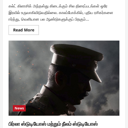
கல்ட் கிளாசிக் அந்தஸ்து கிடைக்கும் சில திரைப்படங்கள் ஒரே
இரவில் உருவாகிவிடுவதில்லை. காலப்போக்கில், புதிய ரசிகர்களை
ஈர்த்து, வெளியான பல ஆண்டுகளுக்குப் பிறகும்...
Read
Read More
more
about
‘மிஷன்:
பாசிபிள்’
மூலம்
புதிய
பரிமாணத்தில்,
13
ஆண்டுகளுக்குப்
பிறகு
மீண்டும்
வரும்
கல்ட்
கிளாசிக்
திரைப்படம்
‘மூடர்
கூடம்
2’!
News
பிர்லா ஸ்டுடியோஸ் மற்றும் நீலம் ஸ்டுடியோஸ்