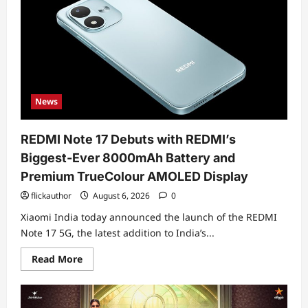
மற்றும்
டிரெய்லர்
வெளியீட்டு
விழா
News
REDMI Note 17 Debuts with REDMI’s
Biggest-Ever 8000mAh Battery and
Premium TrueColour AMOLED Display
flickauthor
August 6, 2026
0
Xiaomi India today announced the launch of the REDMI
Note 17 5G, the latest addition to India’s...
Read
Read More
more
about
REDMI
Note
17