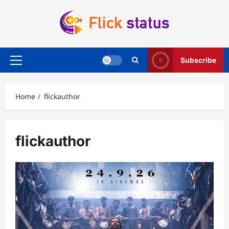
Skip
to
content
Subscribe
Primary
Menu
Home
flickauthor
flickauthor