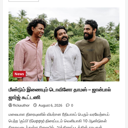
more
about
இந்த
சீசனில்
ஒவ்வொரு
கனவிற்கும்
ஒரு
கதவு
திறக்கிறது:
ஆகஸ்ட்
16
முதல்
ஜியோஹாட்ஸ்டார்
மற்றும்
ஸ்டார்
விஜயில்
‘Common
Man’-
ஐ
News
அறிமுகப்படுத்தும்
பிக்
பாஸ்
தமிழ்
மீண்டும் இணையும் டொவினோ தாமஸ் – ஜான்பால்
10
ஜார்ஜ் கூட்டணி
flickauthor
August 6, 2026
0
மலையாள திரையுலகில் விமர்சன ரீதியாகப் பெரும் வரவேற்பைப்
பெற்ற ‘குப்பி’ (Guppy) திரைப்படம் வெளியாகி 10 ஆண்டுகள்
நிறைவடைந்துள்ள நிலையில், அத்திரைப்படத்தின் நாயகன்...