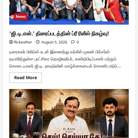
திரைப்படம்
‘கரிகாலா’
–
மிரளவைக்கும்
News
ஃபர்ஸ்ட்
லுக்
வெளியீடு!
‘ஜி.டி.என்.’ திரைப்படத்தின் ப்ரீ ரிலீஸ் நிகழ்வு!
flickauthor
August 5, 2026
0
டிரைகலர் பிலிம்ஸ் உடன் இணைந்து வர்கீஸ் மூலன் பிக்சர்ஸ்
தயாரித்துள்ள புரட்சிகர தொழிலதிபர், கண்டுபிடிப்பாளர் மற்றும்
கொடையாளர் ஜி.டி. நாயுடுவின் வாழ்க்கையைக் கொண்டாடும்...
Read
Read More
more
about
‘ஜி.டி.என்.’
திரைப்படத்தின்
ப்ரீ
ரிலீஸ்
நிகழ்வு!