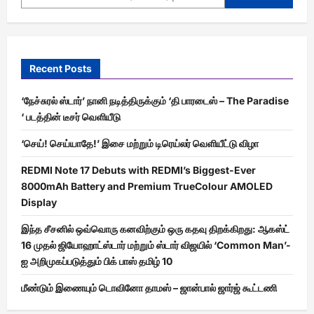
Recent Posts
‘நேச்சுரல் ஸ்டார்’ நானி நடித்திருக்கும் ‘தி பாரடைஸ் – The Paradise
‘ படத்தின் டீசர் வெளியீடு
‘செய்! செய்யாதே!’ இசை மற்றும் டிரெய்லர் வெளியீட்டு விழா
REDMI Note 17 Debuts with REDMI’s Biggest-Ever
8000mAh Battery and Premium TrueColour AMOLED
Display
இந்த சீசனில் ஒவ்வொரு கனவிற்கும் ஒரு கதவு திறக்கிறது: ஆகஸ்ட்
16 முதல் ஜியோஹாட்ஸ்டார் மற்றும் ஸ்டார் விஜயில் ‘Common Man’-
ஐ அறிமுகப்படுத்தும் பிக் பாஸ் தமிழ் 10
மீண்டும் இணையும் டொவினோ தாமஸ் – ஜான்பால் ஜார்ஜ் கூட்டணி