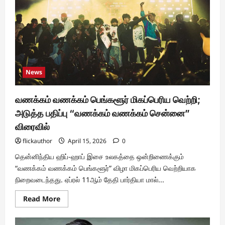
!!
News
வணக்கம் வணக்கம் பெங்களூர் மிகப்பெரிய வெற்றி;
அடுத்த பதிப்பு “வணக்கம் வணக்கம் சென்னை”
விரைவில்
flickauthor
April 15, 2026
0
தென்னிந்திய ஹிப்-ஹாப் இசை உலகத்தை ஒன்றிணைக்கும்
“வணக்கம் வணக்கம் பெங்களூர்” விழா மிகப்பெரிய வெற்றியாக
நிறைவடைந்தது. ஏப்ரல் 11ஆம் தேதி பார்தியா மால்...
Read
Read More
more
about
வணக்கம்