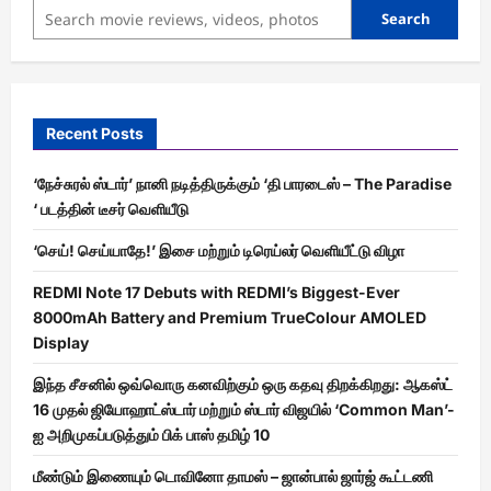
Search
Recent Posts
‘நேச்சுரல் ஸ்டார்’ நானி நடித்திருக்கும் ‘தி பாரடைஸ் – The Paradise
‘ படத்தின் டீசர் வெளியீடு
‘செய்! செய்யாதே!’ இசை மற்றும் டிரெய்லர் வெளியீட்டு விழா
REDMI Note 17 Debuts with REDMI’s Biggest-Ever
8000mAh Battery and Premium TrueColour AMOLED
Display
இந்த சீசனில் ஒவ்வொரு கனவிற்கும் ஒரு கதவு திறக்கிறது: ஆகஸ்ட்
16 முதல் ஜியோஹாட்ஸ்டார் மற்றும் ஸ்டார் விஜயில் ‘Common Man’-
ஐ அறிமுகப்படுத்தும் பிக் பாஸ் தமிழ் 10
மீண்டும் இணையும் டொவினோ தாமஸ் – ஜான்பால் ஜார்ஜ் கூட்டணி