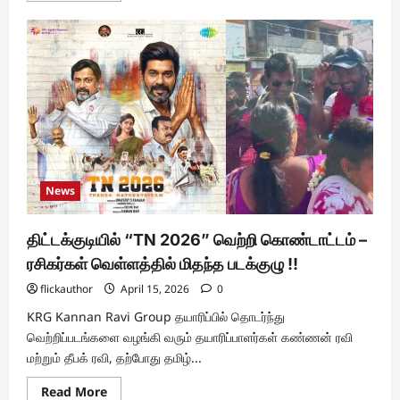
about
விஜய்
டிவிக்கு
வருகிறார்
‘தாய்மாமன்’
News
திட்டக்குடியில் “TN 2026” வெற்றி கொண்டாட்டம் –
ரசிகர்கள் வெள்ளத்தில் மிதந்த படக்குழு !!
flickauthor
April 15, 2026
0
KRG Kannan Ravi Group தயாரிப்பில் தொடர்ந்து
வெற்றிப்படங்களை வழங்கி வரும் தயாரிப்பாளர்கள் கண்ணன் ரவி
மற்றும் தீபக் ரவி, தற்போது தமிழ்...
Read
Read More