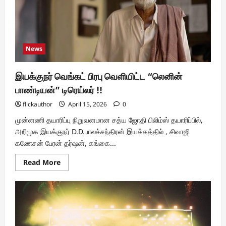
‘குற்றம்
கடிதல்
2!
News
இயக்குநர் வெங்கட் பிரபு வெளியிட்ட “லெனின்
பாண்டியன்” டிரெய்லர் !!
flickauthor
April 15, 2026
0
முன்னணி தயாரிப்பு நிறுவனமான சத்ய ஜோதி பிலிம்ஸ் தயாரிப்பில்,
அறிமுக இயக்குநர் D.D.பாலச்சந்திரன் இயக்கத்தில் , சிவாஜி
கணேசன் பேரன் தர்ஷன், கங்கை...
Read
Read More
more
about
இயக்குநர்
வெங்கட்
பிரபு
வெளியிட்ட
“லெனின்
பாண்டியன்”
டிரெய்லர்