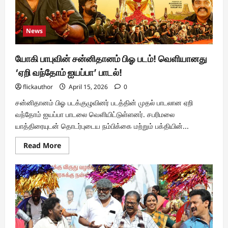
News
யோகி பாபுவின் சன்னிதானம் பிஓ படம்! வெளியானது
‘ஏறி வந்தோம் ஐயப்பா’ பாடல்!
flickauthor
April 15, 2026
0
சன்னிதானம் பிஓ படக்குழுவினர் படத்தின் முதல் பாடலான ஏறி
வந்தோம் ஐயப்பா பாடலை வெளியிட்டுள்ளனர். சபரிமலை
யாத்திரையுடன் தொடர்புடைய நம்பிக்கை மற்றும் பக்தியின்...
Read
Read More
more
about
யோகி
பாபுவின்
சன்னிதானம்
பிஓ
படம்!
வெளியானது
‘ஏறி
வந்தோம்
ஐயப்பா’