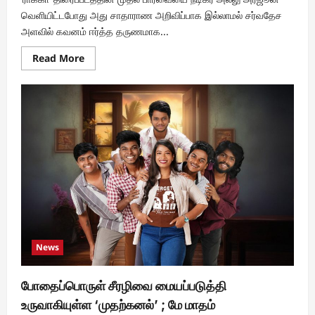
வெளியிட்டபோது அது சாதாராண அறிவிப்பாக இல்லாமல் சர்வதேச
அளவில் கவனம் ஈர்த்த தருணமாக...
Read
Read More
more
about
ரசிகர்கள்
மத்தியில்
கவனம்
ஈர்த்த
நடிகர்
அல்லு
அர்ஜுனின்
‘ராக்கா’
பட
தோற்றம்!
News
போதைப்பொருள் சீரழிவை மையப்படுத்தி
உருவாகியுள்ள ‘முதற்கனல்’ ; மே மாதம்