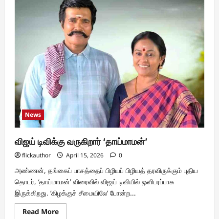
வணக்கம்
பெங்களூர்
மிகப்பெரிய
வெற்றி;
அடுத்த
பதிப்பு
“வணக்கம்
வணக்கம்
சென்னை”
விரைவில்
News
விஜய் டிவிக்கு வருகிறார் ‘தாய்மாமன்’
flickauthor
April 15, 2026
0
அண்ணன், தங்கைப் பாசத்தைப் பிழியப் பிழியத் தரவிருக்கும் புதிய
தொடர், ‘தாய்மாமன்’ விரைவில் விஜய் டிவியில் ஒளிபரப்பாக
இருக்கிறது. ’கிழக்குச் சீமையிலே’ போன்ற...
Read
Read More
more