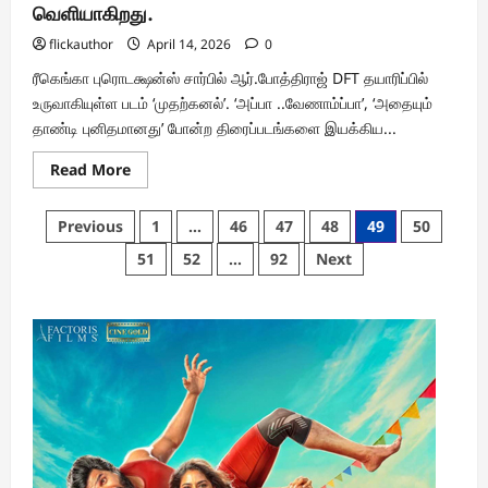
வெளியாகிறது.
flickauthor
April 14, 2026
0
ரீகெங்கா புரொடக்ஷன்ஸ் சார்பில் ஆர்.போத்திராஜ் DFT தயாரிப்பில்
உருவாகியுள்ள படம் ‘முதற்கனல்’. ‘அப்பா ..வேணாம்ப்பா’, ‘அதையும்
தாண்டி புனிதமானது’ போன்ற திரைப்படங்களை இயக்கிய...
Read
Read More
more
about
போதைப்பொருள்
Posts
Previous
1
…
46
47
48
49
50
சீரழிவை
மையப்படுத்தி
pagination
51
52
…
92
Next
உருவாகியுள்ள
‘முதற்கனல்’
;
மே
மாதம்
வெளியாகிறது.