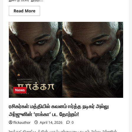
Read
Read More
more
about
நடிகர்
அருள்நிதியின்
‘டிமாண்டி
காலனி
3’
திரைப்படத்தின்
தமிழ்நாடு
விநியோக
உரிமையை
கைப்பற்றிய
ஃபைவ்
ஸ்டார்
கே.
செந்தில்!
News
ரசிகர்கள் மத்தியில் கவனம் ஈர்த்த நடிகர் அல்லு
அர்ஜுனின் ‘ராக்கா’ பட தோற்றம்!
flickauthor
April 14, 2026
0
‘ராக்கா’ திரைப்படத்தின் முதல் பார்வையை நடிகர் அல்லு அர்ஜூன்