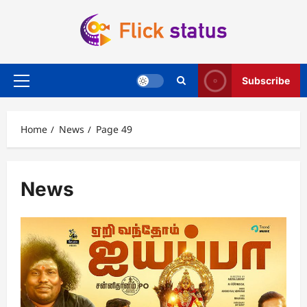
Skip
to
content
Subscribe
Primary
Menu
Home
News
Page 49
News