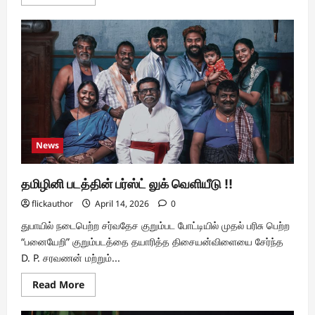
more
about
திட்டக்குடியில்
“TN
2026”
வெற்றி
கொண்டாட்டம்
–
ரசிகர்கள்
வெள்ளத்தில்
மிதந்த
படக்குழு
!!
News
தமிழினி படத்தின் பர்ஸ்ட் லுக் வெளியீடு !!
flickauthor
April 14, 2026
0
துபாயில் நடைபெற்ற சர்வதேச குறும்பட போட்டியில் முதல் பரிசு பெற்ற
“பனையேறி” குறும்படத்தை தயாரித்த திசையன்விளையை சேர்ந்த
D. P. சரவணன் மற்றும்...
Read
Read More
more
about
தமிழினி