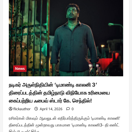
படத்தின்
பர்ஸ்ட்
லுக்
வெளியீடு
!!
News
நடிகர் அருள்நிதியின் ‘டிமாண்டி காலனி 3’
திரைப்படத்தின் தமிழ்நாடு விநியோக உரிமையை
கைப்பற்றிய ஃபைவ் ஸ்டார் கே. செந்தில்!
flickauthor
April 14, 2026
0
ரசிகர்கள் மிகவும் ஆவலுடன் எதிர்பார்த்திருக்கும் ‘டிமாண்டி காலனி’
திரைப்படத்தின் மூன்றாவது பாகமான ‘டிமாண்டி காலனி3- தி எண்ட்
இஸ் டூ ஃபார்’ இந்த...