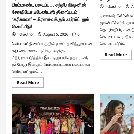
2’!
பிரம்மாண்ட படைப்பு… சந்தீப் கிஷனின்
flickauthor
A
சோஷியோ ஃபேண்டஸி திரைப்படம்
டிரைகலர் பிலிம்ஸ் 
‘கரிகாலா’ – மிரளவைக்கும் ஃபர்ஸ்ட் லுக்
மூலன் பிக்சர்ஸ் தயா
வெளியீடு!
தொழிலதிபர், கண்டுபி
flickauthor
August 5, 2026
0
கொடையாளர் ஜி.டி.
கொண்டாடும்...
‘ஷம்பாலா’ திரைப்படத்தின் மூலம் தனித்துவமான
கற்பனை உலகை ரசிகர்களுக்கு
Re
Read More
அறிமுகப்படுத்திய இயக்குநர் யுகேந்தர் முனி,
mo
abo
தற்போது இன்னும் பிரம்மாண்டமான படைப்பான
‘ஜி.
‘கரிகாலா’ மூலம்...
திர
ப்ரீ
ரிலீஸ
Read
Read More
நிகழ
more
about
‘ஷம்பாலா’
வெற்றிக்
கூட்டணியின்
அடுத்த
பிரம்மாண்ட
படைப்பு…
சந்தீப்
கிஷனின்
சோஷியோ
ஃபேண்டஸி