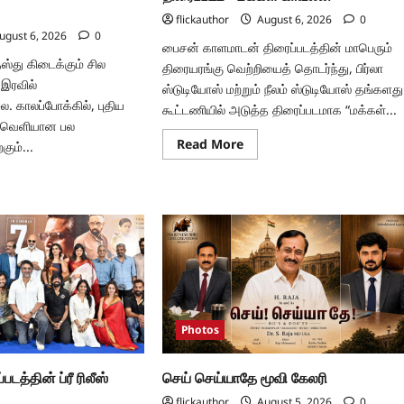
flickauthor
August 6, 2026
0
ugust 6, 2026
0
பைசன் காளமாடன் திரைப்படத்தின் மாபெரும்
தஸ்து கிடைக்கும் சில
திரையரங்கு வெற்றியைத் தொடர்ந்து, பிர்லா
 இரவில்
ஸ்டுடியோஸ் மற்றும் நீலம் ஸ்டுடியோஸ் தங்களது
. காலப்போக்கில், புதிய
கூட்டணியில் அடுத்த திரைப்படமாக “மக்கள்...
ு, வெளியான பல
Read
Read More
கும்...
more
about
ad
பிர்லா
re
ஸ்டுடியோஸ்
ut
மற்றும்
ன்:
நீலம்
பிள்’
ஸ்டுடியோஸ்
ம்
இணைந்து
ய
வழங்கும்
மாணத்தில்,
அடுத்த
திரைப்படம்
டுகளுக்குப்
“மக்கள்
ு
காவலன்”
டும்
Photos
ம்
்
ாசிக்
ப்படம்
்படத்தின் ப்ரீ ரிலீஸ்
செய் செய்யாதே மூவி கேலரி
ர்
ம்
flickauthor
August 5, 2026
0