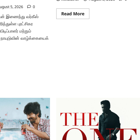
ugust 5, 2026
0
Read
Read More
உடன் இணைந்து வர்கீஸ்
more
about
ரித்துள்ள புரட்சிகர
செய்
டிப்பாளர் மற்றும்
செய்யாதே
மூவி
 நாயுடுவின் வாழ்க்கையைக்
கேலரி
ad
re
ut
டி.என்.’
ைப்படத்தின்
்
்வு!