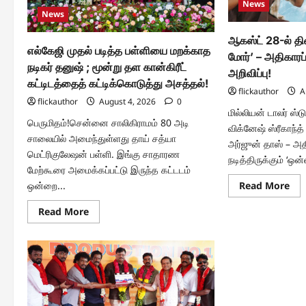
News
திரைப்படம்
News
‘கரிகாலா’
–
மிரளவைக்கும்
ஆகஸ்ட் 28-ல் தி
ஃபர்ஸ்ட்
எல்கேஜி முதல் படித்த பள்ளியை மறக்காத
லுக்
மோர்’ – அதிகாரப்
வெளியீடு!
நடிகர் தனுஷ் ; மூன்று தள கான்கிரீட்
அறிவிப்பு!
கட்டிடத்தைத் கட்டிக்கொடுத்து அசத்தல்!
flickauthor
A
flickauthor
August 4, 2026
0
மில்லியன் டாலர் ஸ்ட
பெருமிதம்!சென்னை சாலிகிராமம் 80 அடி
விக்னேஷ் ஸ்ரீகாந்த்
சாலையில் அமைந்துள்ளது தாய் சத்யா
அர்ஜுன் தாஸ் – அ
மெட்ரிகுலேஷன் பள்ளி. இங்கு சாதாரண
நடித்திருக்கும் ‘ஒன்
மேற்கூரை அமைக்கப்பட்டு இருந்த கட்டடம்
Re
Read More
ஒன்றை...
mo
abo
Read
Read More
ஆகஸ
more
28-
about
ல்
எல்கேஜி
திர
முதல்
வரு
படித்த
‘ஒன
பள்ளியை
மோர
மறக்காத
–
நடிகர்
அதி
தனுஷ்
ரிலீஸ