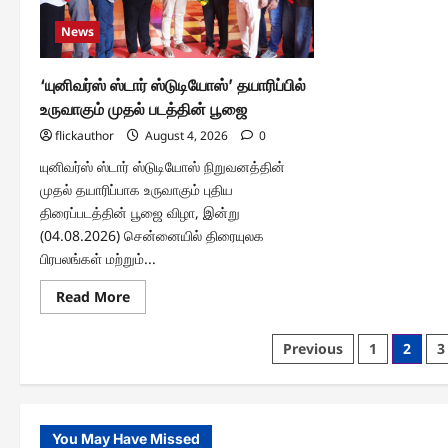
;
தேத
மூன்று
அறிவ
தள
News
கான்கிரீட்
கட்டிடத்தைத்
கட்டிக்கொடுத்து
‘யுனிவர்ஸ் ஸ்டார் ஸ்டுடியோஸ்’ தயாரிப்பில்
அசத்தல்!
உருவாகும் முதல் படத்தின் பூஜை
flickauthor
August 4, 2026
0
யுனிவர்ஸ் ஸ்டார் ஸ்டுடியோஸ் நிறுவனத்தின்
முதல் தயாரிப்பாக உருவாகும் புதிய
திரைப்படத்தின் பூஜை விழா, இன்று
(04.08.2026) சென்னையில் திரையுலக
பிரபலங்கள் மற்றும்...
Read
Read More
more
about
‘யுனிவர்ஸ்
Posts
Previous
1
2
3
ஸ்டார்
ஸ்டுடியோஸ்’
pagination
தயாரிப்பில்
உருவாகும்
முதல்
படத்தின்
பூஜை
You May Have Missed