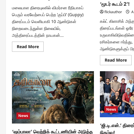
‘மூடர் கூடம் 2’!
மலையாள திரையுலகில் விமர்சன ரீதியாகப்
flickauthor
A
பெரும் வரவேற்பைப் பெற்ற ‘குப்பி’ (Guppy)
கல்ட் கிளாசிக் அந்
திரைப்படம் வெளியாகி 10 ஆண்டுகள்
திரைப்படங்கள் ஒரே
நிறைவடைந்துள்ள நிலையில்,
உருவாகிவிடுவதில்லை
அத்திரைப்படத்தின் நாயகன்...
ரசிகர்களை ஈர்த்த
Read
Read More
ஆண்டுகளுக்குப் பிற
more
about
மீண்டும்
Re
Read More
இணையும்
mo
டொவினோ
abo
தாமஸ்
‘மிஷ
–
பாசி
ஜான்பால்
மூல
ஜார்ஜ்
புதி
கூட்டணி
பரி
13
ஆண்
பிறக
மீண்
News
வரு
கல்ட
News
கிள
திரை
‘ஜி.டி.என்.’ திரைப
‘மூட
கூட
‘ஷம்பாலா’ வெற்றிக் கூட்டணியின் அடுத்த
நிகழ்வு!