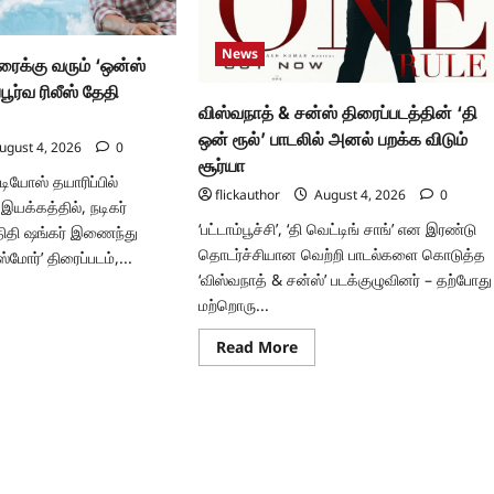
News
ரைக்கு வரும் ‘ஒன்ஸ்
பூர்வ ரிலீஸ் தேதி
விஸ்வநாத் & சன்ஸ் திரைப்படத்தின் ‘தி
ஒன் ரூல்’ பாடலில் அனல் பறக்க விடும்
ugust 4, 2026
0
சூர்யா
ுடியோஸ் தயாரிப்பில்
flickauthor
August 4, 2026
0
 இயக்கத்தில், நடிகர்
‘பட்டாம்பூச்சி’, ‘தி வெட்டிங் சாங்’ என இரண்டு
திதி ஷங்கர் இணைந்து
தொடர்ச்சியான வெற்றி பாடல்களை கொடுத்த
ஸ்மோர்’ திரைப்படம்,...
‘விஸ்வநாத் & சன்ஸ்’ படக்குழுவினர் – தற்போது
ad
மற்றொரு...
re
ut
்ட்
Read
Read More
more
about
ைக்கு
விஸ்வநாத்
ம்
&
்ஸ்
சன்ஸ்
்’
திரைப்படத்தின்
‘தி
காரப்பூர்வ
ஒன்
்
ரூல்’