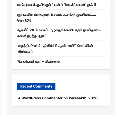
வரவேற்பைக் குவிக்கும் ‘மாஸ்டர் பிளான்’ ஃபர்ஸ்ட் லுக் !!
சூர்யாவின் விஸ்வநாத் & சன்ஸ் படத்தின் முன்னோட்டம்
வெளியீடு
ஆகஸ்ட் 28-ல் உலகம் முழுவதும் வெளியாகும் நயன்தாரா –
கவின் நடித்த ‘ஹாய்’
‘வதந்தி சீசன் 2 : தி மிஸ்ட்ரி ஆஃப் மணி” வெப் சீரிஸ் –
விமர்சனம்
’போட்டோகிராபர்’ – விமர்சனம்
Recent Comments
A WordPress Commenter
on
Parasakthi 2026