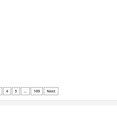
ி
பாடலில்
ிப்பு!
அனல்
பறக்க
விடும்
சூர்யா
4
5
…
109
Next