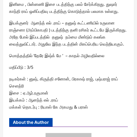
இனிமை , பின்னணி இசை படத்திற்கு பலம் சேர்க்கிறது. துஷார்
காந்தி ராய் ஒளிப்பதிவு படத்திற்கு கொடுத்தால் பலமாக உள்ளது.
இயக்குனர் ஆனந்த் எல் .ராய் – தனுஷ் கூட்டணியில் உருவான
ராஞ்சனா (அம்பிகாபதி ) படத்திற்கு தனி ரசிகர் கூட்டமே இருக்கிறது.
அதே போல் இப்படத்தில் தனுஷ் நம்மை மீண்டும் கலங்க
வைத்துவிட்டார். அதுவே இந்த படத்தின் மிகப்பெரிய வெற்றியாகும்.
மொத்தத்தில் ’தேரே இஷ்க் மே ’ – காதல் அழிவதில்லை
மதிப்பீடு : 3/5
நடிகர்கள் : னுஷ், கிருத்தி சனோன், பிரகாஷ் ராஜ், புஷ்பராஜ் ராய்
செளத்ரி
இசை : ஏ.ஆர்.ரகுமான்
இயக்கம் : ஆனந்த் எல் .ராய்
மக்கள் தொடர்பு : ரியாஸ் கே அகமது & பராஸ்
About the Author