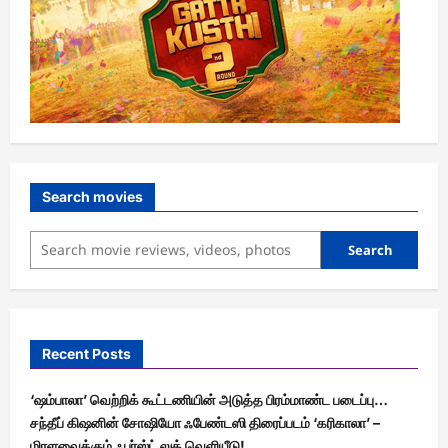
Search movies
Search
Recent Posts
‘ஷம்பாலா’ வெற்றிக் கூட்டணியின் அடுத்த பிரம்மாண்ட படைப்பு…
சந்தீப் கிஷனின் சோஷியோ ஃபேண்டஸி திரைப்படம் ‘கரிகாலா’ –
மிரளவைக்கும் ஃபர்ஸ்ட் லுக் வெளியீடு!