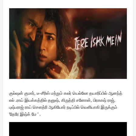
குல்ஷன் குமார், டீ-சீரிஸ் மற்றும் கலர் யெல்லோ தயாரிப்பில் ஆனந்த்
எல் .ராய் இயக்கத்தில் தனுஷ், கிருத்தி சனோன், பிரகாஷ் ராஜ்,
புஷ்பராஜ் ராய் செளத்ரி ஆகியோர் நடிப்பில் வெளியாகி இருக்கும்
’தேரே இஷ்க் மே ’ .