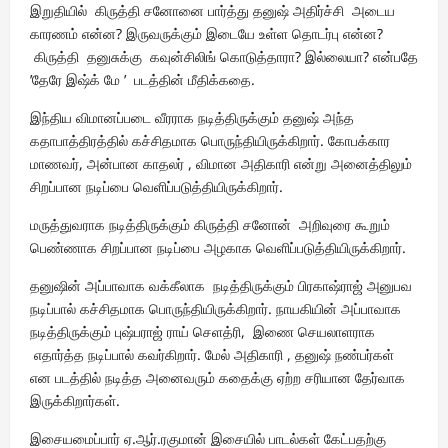
இறுதியில் கிருத்தி சனோனை பார்த்து தனுஷ் அதிர்ச்சி அடைய
காரணம் என்ன? இருவருக்கும் இடையே உள்ள தொடர்பு என்ன?
கிருத்தி தனுசுக்கு கவுன்சிலிங் கொடுத்தாரா? இல்லையா? என்பதே
’தேரே இஷ்க் மே ’ படத்தின் மீதிக்கதை.
இந்திய விமானப்படை வீரராக நடித்திருக்கும் தனுஷ் அந்த
கதாபாத்திரத்தில் கச்சிதமாக பொருந்தியிருக்கிறார். கோபக்கார
மாணவர், அன்பான காதலர் , விமான அதிகாரி என்று அனைத்திலும்
சிறப்பான நடிப்பை வெளிப்படுத்தியிருக்கிறார்.
மருத்துவராக நடித்திருக்கும் கிருத்தி சனோன் அறிவுரை கூறும்
பெண்ணாக சிறப்பான நடிப்பை அழகாக வெளிப்படுத்தியிருக்கிறார்.
தனுஷின் அப்பாவாக வக்கீலாக நடித்திருக்கும் பிரகாஷ்ராஜ் அனுபவ
நடிப்பால் கச்சிதமாக பொருந்தியிருக்கிறார். நாயகியின் அப்பாவாக
நடித்திருக்கும் புஷ்பராஜ் ராய் செளத்ரி, இணை செயலாளராக
எதார்த்த நடிப்பால் கவர்கிறார். மேல் அதிகாரி , தனுஷ் நண்பர்கள்
என படத்தில் நடித்த அனைவரும் கதைக்கு ஏற்ற சரியான தேர்வாக
இருக்கிறார்கள்.
இசையமைப்பார் ஏ.ஆர்.ரகுமான் இசையில் பாடல்கள் கேட்பதற்கு