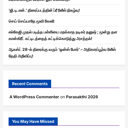
‘ஜி.டி.என்.’ திரைப்படத்தின் ப்ரீ ரிலீஸ் நிகழ்வு!
செய் செய்யாதே மூவி கேலரி
எல்கேஜி முதல் படித்த பள்ளியை மறக்காத நடிகர் தனுஷ் ; மூன்று தள
கான்கிரீட் கட்டிடத்தைத் கட்டிக்கொடுத்து அசத்தல்!
ஆகஸ்ட் 28-ல் திரைக்கு வரும் ‘ஒன்ஸ் மோர்’ – அதிகாரப்பூர்வ ரிலீஸ்
தேதி அறிவிப்பு!
Recent Comments
A WordPress Commenter
on
Parasakthi 2026
You May Have Missed