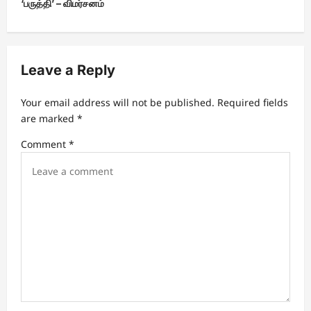
t
‘பருத்தி’ – விமர்சனம்
n
a
v
Leave a Reply
i
Your email address will not be published.
Required fields
g
are marked
*
a
Comment
*
t
i
o
n