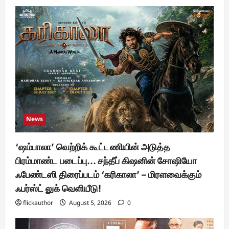
News
‘ஷம்பாலா’ வெற்றிக் கூட்டணியின் அடுத்த
பிரம்மாண்ட படைப்பு… சந்தீப் கிஷனின் சோஷியோ
ஃபேண்டஸி திரைப்படம் ‘கரிகாலா’ – மிரளவைக்கும்
ஃபர்ஸ்ட் லுக் வெளியீடு!
flickauthor
August 5, 2026
0