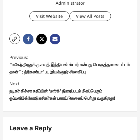
Administrator
Visit Website
View All Posts
P
Previous:
o
“மகேந்திரனுக்கு சவுத் இந்தியன் ஸ்டார் என்பது பொருத்தமான பட்டம்
s
தான்” ; த்ரிகண்டா’ பட இயக்குநர் சிலாகிப்பு
t
Next:
நடிகர் கிச்சா சுதீப்பின் ‘மார்க்’ திரைப்படம் மிகப்பெரும்
n
ஓப்பனிம்க்கோடு ரசிகர்கள் பாராட்டுகளைப் பெற்று வருகிறது!
a
v
i
Leave a Reply
g