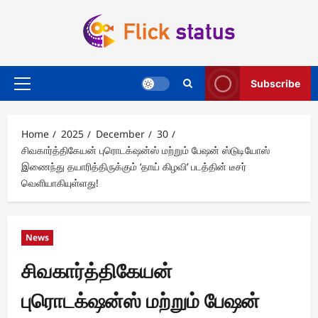
Skip
to
content
Subscribe
Primary
Menu
Home
2025
December
30
சிவகார்த்திகேயன் புரொடக்‌ஷன்ஸ் மற்றும் பேஷன் ஸ்டுடியோஸ்
இணைந்து தயாரித்திருக்கும் ‘தாய் கிழவி’ படத்தின் டீசர்
வெளியாகியுள்ளது!
News
சிவகார்த்திகேயன்
புரொடக்‌ஷன்ஸ் மற்றும் பேஷன்