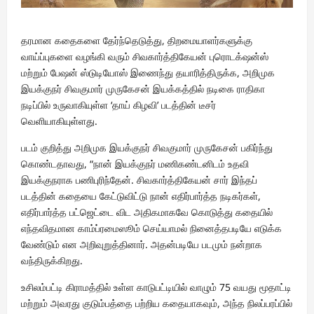
தரமான கதைகளை தேர்ந்தெடுத்து, திறமையாளர்களுக்கு
வாய்ப்புகளை வழங்கி வரும் சிவகார்த்திகேயன் புரொடக்‌ஷன்ஸ்
மற்றும் பேஷன் ஸ்டுடியோஸ் இணைந்து தயாரித்திருக்க, அறிமுக
இயக்குநர் சிவகுமார் முருகேசன் இயக்கத்தில் நடிகை ராதிகா
நடிப்பில் உருவாகியுள்ள ‘தாய் கிழவி’ படத்தின் டீசர்
வெளியாகியுள்ளது.
படம் குறித்து அறிமுக இயக்குநர் சிவகுமார் முருகேசன் பகிர்ந்து
கொண்டதாவது, “நான் இயக்குநர் மணிகண்டனிடம் உதவி
இயக்குநராக பணிபுரிந்தேன். சிவகார்த்திகேயன் சார் இந்தப்
படத்தின் கதையை கேட்டுவிட்டு நான் எதிர்பார்த்த நடிகர்கள்,
எதிர்பார்த்த பட்ஜெட்டை விட அதிகமாகவே கொடுத்து கதையில்
எந்தவிதமான காம்ப்ரமைஸூம் செய்யாமல் நினைத்தபடியே எடுக்க
வேண்டும் என அறிவுறுத்தினார். அதன்படியே படமும் நன்றாக
வந்திருக்கிறது.
உசிலம்பட்டி கிராமத்தில் உள்ள காடுபட்டியில் வாழும் 75 வயது மூதாட்டி
மற்றும் அவரது குடும்பத்தை பற்றிய கதையாகவும், அந்த நிலப்பரப்பில்