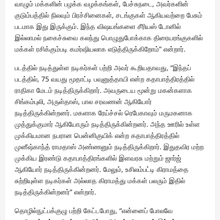
வாழும் மக்களின் பழக்க வழக்கங்கள், பேச்சுநடை, அவர்களின்
குடும்பத்தில் நிலவும் பிரச்சினைகள், சடங்குகள் ஆகியவற்றை பேசும்
படமாக இது இருக்கும். இந்த விஷயங்களை சீரியஸ் டோனில்
இல்லாமல் நகைச்சுவை கலந்து பொழுதுபோக்காக திரையரங்குகளில்
மக்கள் ரசிக்கும்படி கமர்ஷியலாக எடுத்திருக்கிறோம்” என்றார்.
படத்தில் நடித்துள்ள நடிகர்கள் பற்றி அவர் கூறியதாவது, “இந்தப்
படத்தில், 75 வயது மூதாட்டி பவுனுத்தாயி என்ற கதாபாத்திரத்தில்
ராதிகா மேடம் நடித்திருக்கிறார். அவருடைய மூன்று மகன்களாக
சிங்கம்புலி, அருள்தாஸ், பால சரவணன் ஆகியோர்
நடித்திருக்கின்றனர். மகளாக ரேய்ச்சல் ரெபேகாவும் மருமகனாக
முத்துக்குமார் ஆகியோரும் நடித்திருக்கின்றனர். அந்த ஊரில் உள்ள
முக்கியமான நபரான பென்னிகுயிக் என்ற கதாபாத்திரத்தில்
முனீஷ்காந்த் ராமதாஸ் அண்ணனும் நடித்திருக்கிறார். இதுதவிர மற்ற
முக்கிய இரண்டு கதாபாத்திரங்களில் இளவரசு மற்றும் ஜார்ஜ்
ஆகியோர் நடித்திருக்கின்றனர். மேலும், உசிலம்பட்டி கிராமத்தை
சுற்றியுள்ள நடிகர்கள் அல்லாத கிராமத்து மக்கள் பலரும் இதில்
நடித்திருக்கின்றனர்” என்றார்.
தொழில்நுட்பக்குழு பற்றி கேட்டபோது, “என்னைப் போலவே