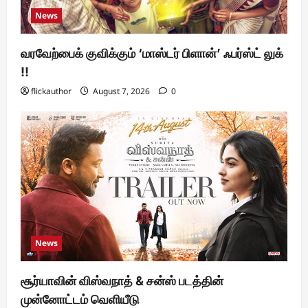
News
வரவேற்பைக் குவிக்கும் ‘மாஸ்டர் பிளான்’ ஃபர்ஸ்ட் லுக்
!!
flickauthor
August 7, 2026
0
News
சூர்யாவின் விஸ்வநாத் & சன்ஸ் படத்தின்
முன்னோட்டம் வெளியீடு