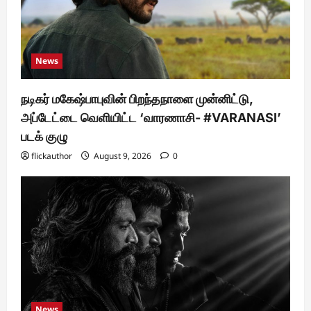
News
நடிகர் மகேஷ்பாபுவின் பிறந்தநாளை முன்னிட்டு,
அப்டேட்டை வெளியிட்ட ‘வாரணாசி- #VARANASI’
படக் குழு
flickauthor
August 9, 2026
0
News