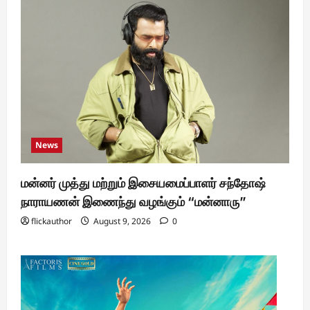
News
மன்னர் முத்து மற்றும் இசையமைப்பாளர் சந்தோஷ்
நாராயணன் இணைந்து வழங்கும் “மன்னாரு”
flickauthor
August 9, 2026
0