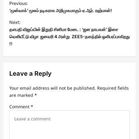
Previous:
o
‘மூன்வாக்’ மூலம் நடிகராக அறிமுகமாகும் ஏ.ஆர். ரஹ்மான்!
s
Next:
t
தளபதி விஜய்யின் இறுதி சினிமா மேடை : ‘ஜன நாயகன்’ இசை
வெளியீட்டு விழா ஜனவரி 4 அன்று ZEE5-தளத்தில் ஒளிபரப்பாகிறது
n
!!
a
v
i
Leave a Reply
g
a
Your email address will not be published.
Required fields
t
are marked
*
i
Comment
*
o
n