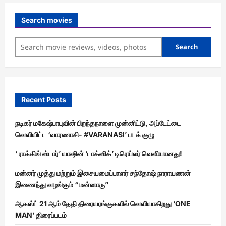
Search movies
Search
Recent Posts
நடிகர் மகேஷ்பாபுவின் பிறந்தநாளை முன்னிட்டு, அப்டேட்டை
வெளியிட்ட ‘வாரணாசி- #VARANASI’ படக் குழு
‘ ராக்கிங் ஸ்டார்’ யாஷின் ‘டாக்ஸிக்’ டிரெய்லர் வெளியானது!
மன்னர் முத்து மற்றும் இசையமைப்பாளர் சந்தோஷ் நாராயணன்
இணைந்து வழங்கும் “மன்னாரு”
ஆகஸ்ட் 21 ஆம் தேதி திரையரங்குகளில் வெளியாகிறது ‘ONE
MAN’ திரைப்படம்