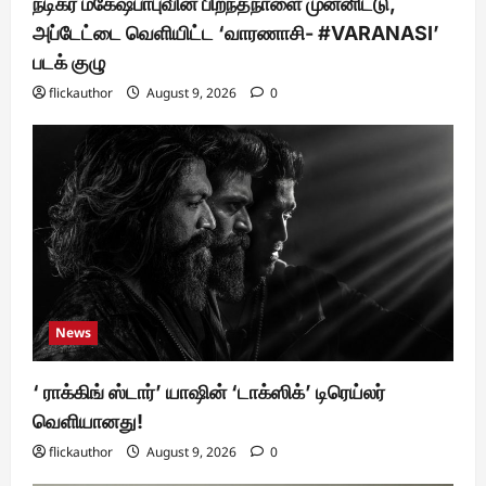
நடிகர் மகேஷ்பாபுவின் பிறந்தநாளை முன்னிட்டு,
அப்டேட்டை வெளியிட்ட ‘வாரணாசி- #VARANASI’
படக் குழு
flickauthor
August 9, 2026
0
News
‘ ராக்கிங் ஸ்டார்’ யாஷின் ‘டாக்ஸிக்’ டிரெய்லர்
வெளியானது!
flickauthor
August 9, 2026
0