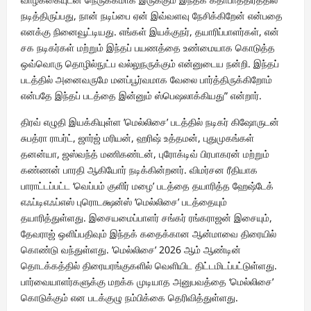
நடித்திருப்பது, நான் நடிப்பை ஏன் இவ்வளவு நேசிக்கிறேன் என்பதை
எனக்கு நினைவூட்டியது. எங்கள் இயக்குநர், தயாரிப்பாளர்கள், என்
சக நடிகர்கள் மற்றும் இந்தப் பயணத்தை உண்மையாக கொடுத்த
ஒவ்வொரு தொழில்நுட்ப வல்லுநருக்கும் என்னுடைய நன்றி. இந்தப்
படத்தில் அனைவருமே மனப்பூர்வமாக வேலை பார்த்திருக்கிறோம்
என்பதே இந்தப் படத்தை இன்னும் ஸ்பெஷலாக்கியது” என்றார்.
திரவ் எழுதி இயக்கியுள்ள ’மெல்லிசை’ படத்தில் நடிகர் கிஷோருடன்
சுபத்ரா ராபர்ட், ஜார்ஜ் மரியன், ஹரிஷ் உத்தமன், புதுமுகங்கள்
தனன்யா, ஜஸ்வந்த் மணிகண்டன், புரோக்டிவ் பிரபாகரன் மற்றும்
கண்ணன் பாரதி ஆகியோர் நடிக்கின்றனர். விமர்சன ரீதியாக
பாராட்டப்பட்ட ‘வெப்பம் குளிர் மழை’ படத்தை தயாரித்த ஹேஷ்டேக்
எஃப்டிஎஃப்எஸ் புரொடக்ஷன்ஸ் ’மெல்லிசை’ படத்தையும்
தயாரித்துள்ளது. இசையமைப்பாளர் சங்கர் ரங்கராஜன் இசையும்,
தேவராஜ் ஒளிப்பதிவும் இந்தக் கதைக்கான ஆன்மாவை திரையில்
கொண்டு வந்துள்ளது. ’மெல்லிசை’ 2026 ஆம் ஆண்டின்
தொடக்கத்தில் திரையரங்குகளில் வெளியிட திட்டமிடப்பட்டுள்ளது.
பார்வையாளர்களுக்கு மறக்க முடியாத அனுபவத்தை ‘மெல்லிசை’
கொடுக்கும் என படக்குழு நம்பிக்கை தெரிவித்துள்ளது.