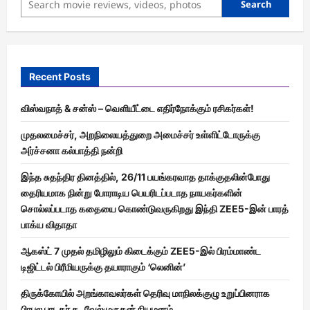
Search
Recent Posts
விஸ்வநாத் & சன்ஸ் – வெளியீட்டை எதிர்நோக்கும் ரசிகர்கள்!
முதலமைச்சர், அறநிலையத்துறை அமைச்சர் உள்ளிட்டோருக்கு
அர்ச்சனா கல்பாத்தி நன்றி
இந்த சுதந்திர தினத்தில், 26/11 பயங்கரவாத தாக்குதலின்போது
தைரியமாக நின்று போராடிய பெயரிடப்படாத நாயகர்களின்
சொல்லப்படாத கதையை கொண்டுவருகிறது இந்தி ZEE5-இன் பாரத்
பாக்ய விதாதா
ஆகஸ்ட் 7 முதல் தமிழிலும் கிடைக்கும் ZEE5-இல் பிரம்மாண்ட
டிஜிட்டல் பிரீமியருக்கு தயாராகும் ‘லெனின்’
திருக்கோயில் அறங்காவலர்கள் தெரிவு மாநிலக்குழு உறுப்பினராக
பிரபல பாடகர் த. வேல்முருகன் நியமனம்