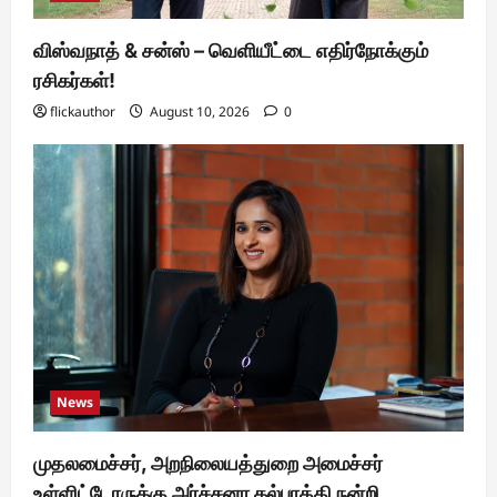
விஸ்வநாத் & சன்ஸ் – வெளியீட்டை எதிர்நோக்கும்
ரசிகர்கள்!
flickauthor
August 10, 2026
0
News
முதலமைச்சர், அறநிலையத்துறை அமைச்சர்
உள்ளிட்டோருக்கு அர்ச்சனா கல்பாத்தி நன்றி