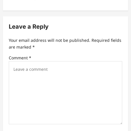
a
v
i
Leave a Reply
g
a
Your email address will not be published.
Required fields
t
are marked
*
i
Comment
*
o
n