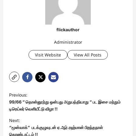
flickauthor
Administrator
Visit Website
View All Posts
P
Previous:
o
99/66 ” தொன்னூற்று ஒன்பது அறுபத்தியாறு ” பட இசை மற்றும்
s
டிரெய்லர் வெளியீட்டு விழா !!
t
Next:
“மூன்வாக்” படக்குழுவுடன் ஏ.ஆர்.ரஹ்மான் பிறந்தநாள்
n
கொண்டாட்டம் !!