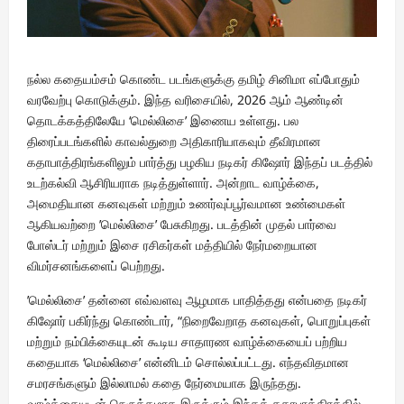
நல்ல கதையம்சம் கொண்ட படங்களுக்கு தமிழ் சினிமா எப்போதும்
வரவேற்பு கொடுக்கும். இந்த வரிசையில், 2026 ஆம் ஆண்டின்
தொடக்கத்திலேயே ‘மெல்லிசை’ இணைய உள்ளது. பல
திரைப்படங்களில் காவல்துறை அதிகாரியாகவும் தீவிரமான
கதாபாத்திரங்களிலும் பார்த்து பழகிய நடிகர் கிஷோர் இந்தப் படத்தில்
உடற்கல்வி ஆசிரியராக நடித்துள்ளார். அன்றாட வாழ்க்கை,
அமைதியான கனவுகள் மற்றும் உணர்வுப்பூர்வமான உண்மைகள்
ஆகியவற்றை ’மெல்லிசை’ பேசுகிறது. படத்தின் முதல் பார்வை
போஸ்டர் மற்றும் இசை ரசிகர்கள் மத்தியில் நேர்மறையான
விமர்சனங்களைப் பெற்றது.
’மெல்லிசை’ தன்னை எவ்வளவு ஆழமாக பாதித்தது என்பதை நடிகர்
கிஷோர் பகிர்ந்து கொண்டார், “நிறைவேறாத கனவுகள், பொறுப்புகள்
மற்றும் நம்பிக்கையுடன் கூடிய சாதாரண வாழ்க்கையைப் பற்றிய
கதையாக ‘மெல்லிசை’ என்னிடம் சொல்லப்பட்டது. எந்தவிதமான
சமரசங்களும் இல்லாமல் கதை நேர்மையாக இருந்தது.
வாழ்க்கையுடன் நெருக்கமாக இருக்கும் இந்தக் கதாபாத்திரத்தில்