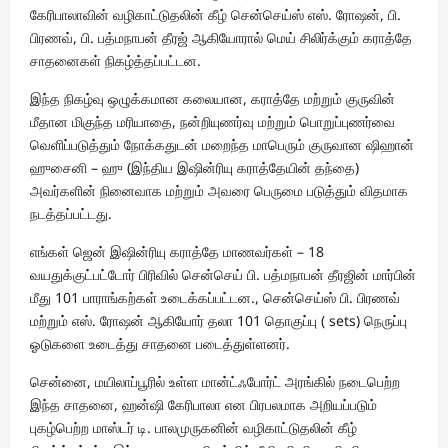
கேரிபாலாவின் வழிகாட்டுதலின் கீழ் சென்செய்ஸ் எஸ். ரோஷன், பி.
பிரணவ், பி. பத்மநாபன் தீரஜ் ஆகியோரால் மெய் சிலிர்க்கும் கராத்தே
சாதனைகள் நிகழ்த்தப்பட்டன.
இந்த நிகழ்வு ஒழுக்கமான கலையான, கராத்தே மற்றும் குருவின்
மீதான மிகுந்த மரியாதை, நன்றியுணர்வு மற்றும் பொறுப்புணர்வை
வெளிப்படுத்தும் நோக்கதுடன் மறைந்த மாபெரும் குருவான ஷிஹான்
ஹுசைனி – ஹு (இந்திய இஷின்ரியு கராத்தேயின் தந்தை)
அவர்களின் நினைவாக மற்றும் அவரை பெருமை படுத்தும் விதமாக
நடத்தப்பட்டது.
எங்கள் ஜென் இஷின்ரியு கராத்தே மாணவர்கள் – 18
வயதுக்குட்பட்டோர் பிரிவில் சென்செய் பி. பத்மநாபன் தீரஜின் மார்பின்
மீது 101 பாராங்கற்கள் உடைக்கப்பட்டன., சென்செய்ஸ் பி. பிரணவ்
மற்றும் எஸ். ரோஷன் ஆகியோர் தலா 101 தொகுப்பு ( sets) நெருப்பு
ஓடுகளை உடைத்து சாதனை படைத்துள்ளனர்.
சென்னை, மயிலாப்பூரில் உள்ள மான்ட்ஃபோர்ட் அரங்கில் நடைபெற்ற
இந்த சாதனை, ஹன்ஷி கேரிபாலா என பிரபலமாக அறியப்படும்
புகழ்பெற்ற மாஸ்டர் டி. பாலமுருகனின் வழிகாட்டுதலின் கீழ்