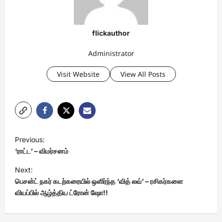
flickauthor
Administrator
Visit Website
View All Posts
P
Previous:
o
‘ராட்ட’ – விமர்சனம்
s
Next:
t
பெசன்ட் நகர் கடற்கரையில் ஒளிர்ந்த ‘வித் லவ்’ – ரசிகர்களை
வியப்பில் ஆழ்த்திய ட்ரோன் ஷோ!!
n
a