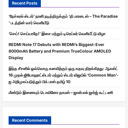
Recent Posts
‘நேச்சுரல் ஸ்டார்’ நானி நடித்திருக்கும் ‘தி பாரடைஸ் – The Paradise
‘ படத்தின் டீசர் வெளியீடு
‘செய்! செய்யாதே!’ இசை மற்றும் டிரெய்லர் வெளியீட்டு விழா
REDMI Note 17 Debuts with REDMI’s Biggest-Ever
8000mAh Battery and Premium TrueColour AMOLED
Display
இந்த சீசனில் ஒவ்வொரு கனவிற்கும் ஒரு கதவு திறக்கிறது: ஆகஸ்ட்
16 முதல் ஜியோஹாட்ஸ்டார் மற்றும் ஸ்டார் விஜயில் ‘Common Man’-
ஐ அறிமுகப்படுத்தும் பிக் பாஸ் தமிழ் 10
மீண்டும் இணையும் டொவினோ தாமஸ் – ஜான்பால் ஜார்ஜ் கூட்டணி
Recent Comments