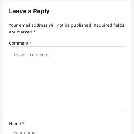
v
Leave a Reply
i
g
Your email address will not be published.
Required fields
a
are marked
*
t
Comment
*
i
o
n
Name
*