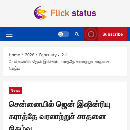
Skip
to
content
Subscribe
Primary
Menu
Home
2026
February
2
சென்னையில் ஜென் இஷின்ரியு கராத்தே வரலாற்றுச் சாதனை
நிகழ்வு
News
சென்னையில் ஜென் இஷின்ரியு
கராத்தே வரலாற்றுச் சாதனை
நிகழ்வு