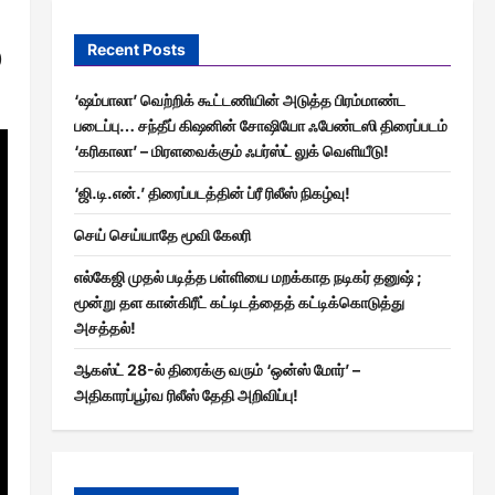
Recent Posts
)
‘ஷம்பாலா’ வெற்றிக் கூட்டணியின் அடுத்த பிரம்மாண்ட
படைப்பு… சந்தீப் கிஷனின் சோஷியோ ஃபேண்டஸி திரைப்படம்
‘கரிகாலா’ – மிரளவைக்கும் ஃபர்ஸ்ட் லுக் வெளியீடு!
‘ஜி.டி.என்.’ திரைப்படத்தின் ப்ரீ ரிலீஸ் நிகழ்வு!
செய் செய்யாதே மூவி கேலரி
எல்கேஜி முதல் படித்த பள்ளியை மறக்காத நடிகர் தனுஷ் ;
மூன்று தள கான்கிரீட் கட்டிடத்தைத் கட்டிக்கொடுத்து
அசத்தல்!
ஆகஸ்ட் 28-ல் திரைக்கு வரும் ‘ஒன்ஸ் மோர்’ –
அதிகாரப்பூர்வ ரிலீஸ் தேதி அறிவிப்பு!