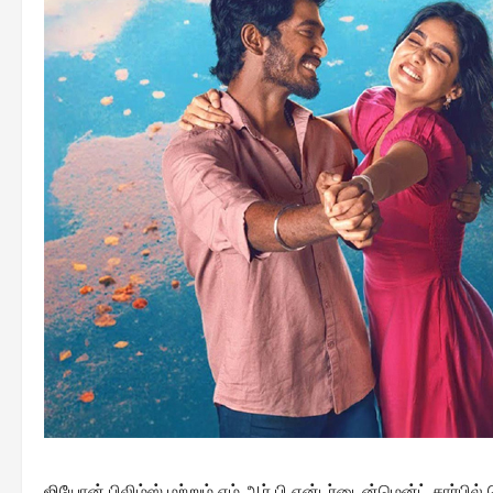
ஜியோன் பிலிம்ஸ் மற்றும் எம் ஆர் பி என்டர்டைன்மென்ட் சார்பில