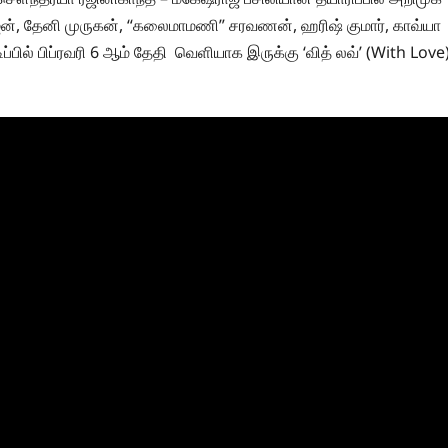
ாஜன், தேனி முருகன், “கலைமாமணி” சரவணன், ஹரிஷ் குமார், காவ்யா
ிப்பில் பிப்ரவரி 6 ஆம் தேதி வெளியாக இருக்கு ‘வித் லவ்’ (With Love