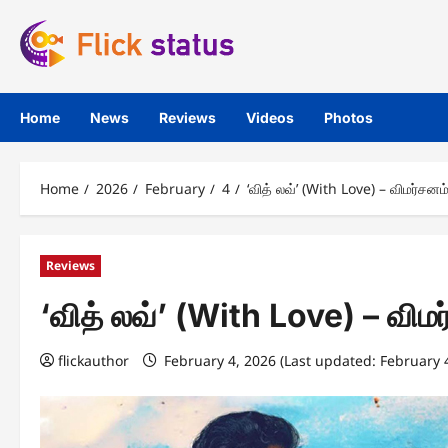
Skip
to
content
Home
News
Reviews
Videos
Photos
Home
2026
February
4
‘வித் லவ்’ (With Love) – விமர்சனம
Reviews
‘வித் லவ்’ (With Love) – விம
flickauthor
February 4, 2026 (Last updated: February 