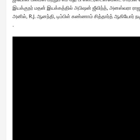
இயக்குநர் மதன் இயக்கத்தில் அபிஷன் ஜீவிந்த், அனஸ்வரா ர
அனில், R.J. ஆனந்தி, டிம்பிள் கண்ணாம் சித்தார்த் ஆகியோர் நட
.