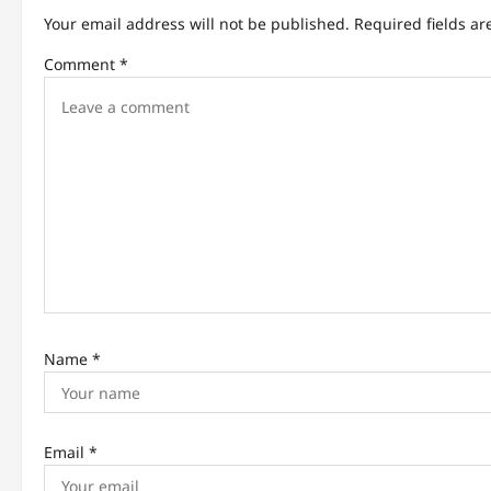
a
Your email address will not be published.
Required fields a
v
Comment
*
i
g
a
t
i
o
n
Name
*
Email
*