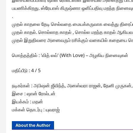
இசையமைப்பாளர் ஷான் ரோல்டனின் இசையில் அனைத்து பாட
பயணிக்கிறது. ஸ்ரேயாஸ் கிருஷ்ணா ஒளிப்பதிவு மறந்த நினைவ
.
முதல் காதலை தேடி செல்வதை மையக்கருவாக வைத்து திரைப்படத்
முதல் காதல். சொல்லாத காதல் , சொல்ல மறந்த காதல் ஆகியவ
முதல் இறுதிவரை அனைவரும் ரசிக்கும் வகையில் கதையை கொண
மொத்தத்தில் : ‘வித் லவ்’ (With Love) – அழகிய நினைவுகள்
மதிப்பீடு : 4 / 5
நடிகர்கள் : அபிஷன் ஜீவிந்த், அனஸ்வரா ராஜன், தேனி முரு
இசை : ஷான் ரோல்டன்
இயக்கம் : மதன்
மக்கள் தொடர்பு : யுவராஜ்
About the Author