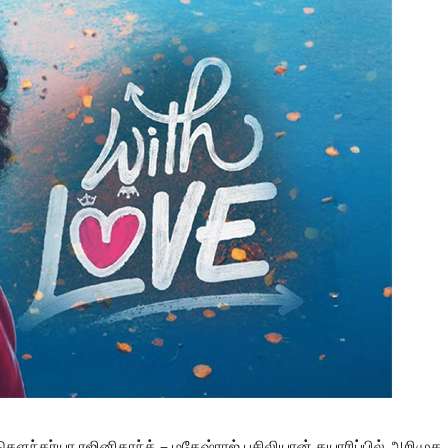
் சௌந்தர்யா ரஜினிகாந்த் – மகேஷ்ராஜ் பசிலியான் தயாரிப்பில் அறிமுக