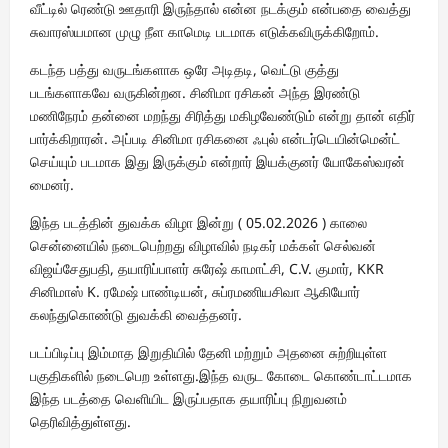
வீட்டில் ரெண்டு ஊதாரி இருந்தால் என்ன நடக்கும் என்பதை வைத்து
சுவாரஸ்யமான முழு நீள காமெடி படமாக எடுக்கவிருக்கிறோம்.
கடந்த பத்து வருடங்களாக ஒரே அடிதடி, வெட்டு குத்து
படங்களாகவே வருகின்றன. சினிமா ரசிகன் அந்த இரண்டு
மணிநேரம் தன்னை மறந்து சிரித்து மகிழவேண்டும் என்று தான் எதிர்
பார்க்கிறாரன். அப்படி சினிமா ரசிகனை ஃபுல் என்டர்டெயின்மென்ட்
செய்யும் படமாக இது இருக்கும் என்றார் இயக்குனர் யோகேஸ்வரன்
மைனர்.
இந்த படத்தின் துவக்க விழா இன்று ( 05.02.2026 ) காலை
சென்னையில் நடைபெற்றது விழாவில் நடிகர் மக்கள் செல்வன்
விஜய்சேதுபதி, தயாரிப்பாளர் சுரேஷ் காமாட்சி, C.V. குமார், KKR
சினிமாஸ் K. ரமேஷ் பாண்டியன், சுப்ரமணியசிவா ஆகியோர்
கலந்துகொண்டு துவக்கி வைத்தனர்.
படப்பிடிப்பு இம்மாத இறுதியில் தேனி மற்றும் அதனை சுற்றியுள்ள
பகுதிகளில் நடைபெற உள்ளது.இந்த வருட கோடை கொண்டாட்டமாக
இந்த படத்தை வெளியிட இருப்பதாக தயாரிப்பு நிறுவனம்
தெரிவித்துள்ளது.