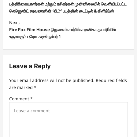
o
பத்திரிகையாளர்கள் மற்றும் ரசிகர்கள் முன்னிலையில் வெளியிடப்பட்ட
s
லெஜெண்ட் சரவணனின் ‘லீடர்’ படத்தின் டைட்டில் & கிளிம்ப்ஸ்
t
Next:
Fire Fox Film House நிறுவனம் சார்பில் சரணிகா தயாரிப்பில்
n
உருவாகும் புரொடக்ஷன் நம்பர் 1
a
v
i
Leave a Reply
g
a
Your email address will not be published.
Required fields
t
are marked
*
i
Comment
*
o
n