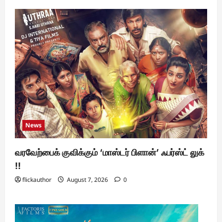
News
வரவேற்பைக் குவிக்கும் ‘மாஸ்டர் பிளான்’ ஃபர்ஸ்ட் லுக்
!!
flickauthor
August 7, 2026
0