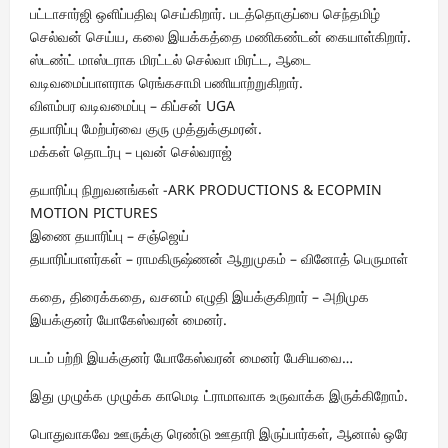
பட்டாசார்ஜி ஒளிப்பதிவு செய்கிறார். படத்தொகுப்பை செந்தமிழ்
செல்வன் செய்ய, கலை இயக்கத்தை மணிகண்டன் கையாள்கிறார்.
ஸ்டண்ட் மாஸ்டராக மிரட்டல் செல்வா மிரட்ட, ஆடை
வடிவமைப்பாளராக ரெங்கசாமி பணியாற்றுகிறார்.
விளம்பர வடிவமைப்பு – கிப்சன் UGA
தயாரிப்பு மேற்பர்வை குரு முத்துக்குமரன்.
மக்கள் தொடர்பு – புவன் செல்வராஜ்
தயாரிப்பு நிறுவனங்கள் -ARK PRODUCTIONS & ECOPMIN
MOTION PICTURES
இணை தயாரிப்பு – சஞ்ஜெய்
தயாரிப்பாளர்கள் – ராமகிருஷ்ணன் ஆறுமுகம் – வினோத் பெருமாள்
கதை, திரைக்கதை, வசனம் எழுதி இயக்குகிறார் – அறிமுக
இயக்குனர் யோகேஸ்வரன் மைனர்.
படம் பற்றி இயக்குனர் யோகேஸ்வரன் மைனர் பேசியவை…
இது முழுக்க முழுக்க காமெடி ட்ராமாவாக உருவாக்க இருக்கிறோம்.
பொதுவாகவே ஊருக்கு ரெண்டு ஊதாரி இருப்பார்கள், ஆனால் ஒரே