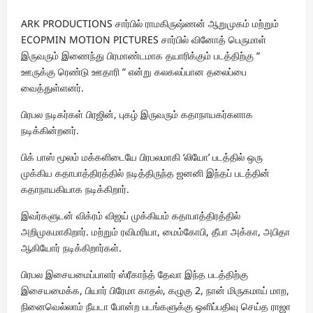
ARK PRODUCTIONS சார்பில் ராமகிருஷ்ணன் ஆறுமுகம் மற்றும்
ECOPMIN MOTION PICTURES சார்பில் வினோத் பெருமாள்
இருவரும் இணைந்து பிரமாண்டமாக தயாரிக்கும் படத்திற்கு ”
ஊருக்கு ரெண்டு ஊதாரி ” என்று கலகலப்பான தலைப்பை
வைத்துள்ளனர்.
பிரபல நடிகர்கள் பிரஜின், புகழ் இருவரும் கதாநாயகர்களாக
நடிக்கின்றனர்.
பிக் பாஸ் மூலம் மக்களிடையே பிரபலமாகி ‘லியோ’ படத்தில் ஒரு
முக்கிய கதாபாத்திரத்தில் நடித்திருந்த ஜனனி இந்தப் படத்தின்
கதாநாயகியாக நடிக்கிறார்.
இவர்களுடன் விக்ரம் விஜய் முக்கியம் கதாபாத்திரத்தில்
அறிமுகமாகிறார். மற்றும் ரவிமரியா, மைம்கோபி, தீபா அக்கா, அபிதா
ஆகியோர் நடிக்கிறார்கள்.
பிரபல இசையமைப்பாளர் ஸ்ரீகாந்த் தேவா இந்த படத்திற்கு
இசையமைக்க, பியார் பிரேமா காதல், கழுகு 2, நான் மிருகமாய் மாற,
நினைவெல்லாம் நீயடா போன்ற படங்களுக்கு ஒளிப்பதிவு செய்த ராஜா