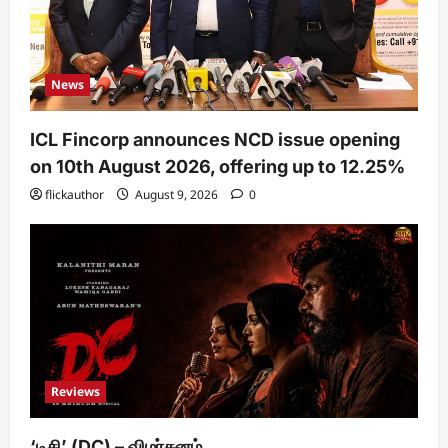
News
ICL Fincorp announces NCD issue opening
on 10th August 2026, offering up to 12.25%
flickauthor
August 9, 2026
0
Reviews
‘டிசி’ (DC) – விமர்சனம்