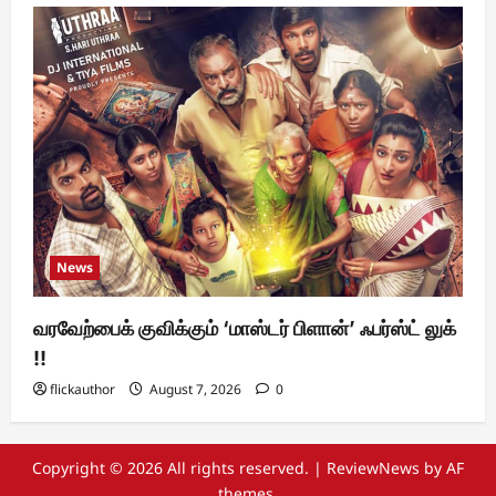
News
வரவேற்பைக் குவிக்கும் ‘மாஸ்டர் பிளான்’ ஃபர்ஸ்ட் லுக்
!!
flickauthor
August 7, 2026
0
Copyright © 2026 All rights reserved.
|
ReviewNews
by AF
themes.