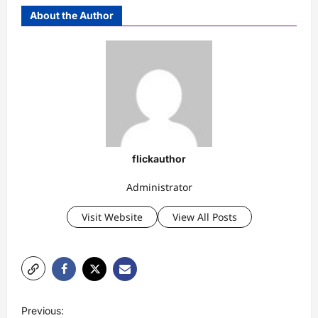
About the Author
flickauthor
Administrator
Visit Website
View All Posts
P
Previous: