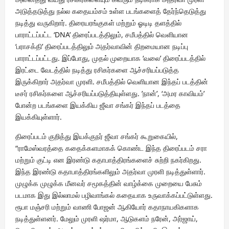
அடுத்தடுத்து நல்ல கதையம்சம் உள்ள படங்களைத் தேர்ந்தெடுத்து
நடித்து வருகிறார். திரையரங்குகள் மற்றும் ஓடிடி தளத்தில்
பாராட்டப்பட்ட ‘DNA’ திரைப்படத்திலும், சமீபத்தில் வெளியான
‘பராசக்தி’ திரைப்படத்திலும் அதர்வாவின் திறமையான நடிப்பு
பாராட்டப்பட்டது. இப்போது, முதல் முறையாக ‘வலை’ திரைப்படத்தில்
இரட்டை வேடத்தில் நடித்து ரசிகர்களை ஆச்சரியப்படுத்த
இருக்கிறார் அதர்வா முரளி. சமீபத்தில் வெளியான இந்தப் படத்தின்
டீசர் ரசிகர்களை ஆச்சரியப்படுத்தியுள்ளது. ’நான்’, ‘அமர காவியம்’
போன்ற படங்களை இயக்கிய ஜீவா சங்கர் இந்தப் படத்தை
இயக்கியுள்ளார்.
திரைப்படம் குறித்து இயக்குநர் ஜீவா சங்கர் கூறுகையில்,
“ராமேஸ்வரத்தை கதைக்களமாகக் கொண்ட இந்த திரைப்படம் சரா
மற்றும் குட்டி என இரண்டு கதாபாத்திரங்களைச் சுற்றி நகர்கிறது.
இந்த இரண்டு கதாபாத்திரங்களிலும் அதர்வா முரளி நடித்துள்ளார்.
முழுக்க முழுக்க மீனவர் சமூகத்தின் வாழ்க்கை முறையை பேசும்
படமாக இது இல்லாமல் பழிவாங்கல் கதையாக உருவாக்கப்பட்டுள்ளது.
ரூபா மஞ்சரி மற்றும் வாணி போஜன் ஆகியோர் கதாநாயகிகளாக
நடித்துள்ளனர். மேலும் முரளி ஷர்மா, ஆடுகளம் நரேன், அர்ஜாய்,