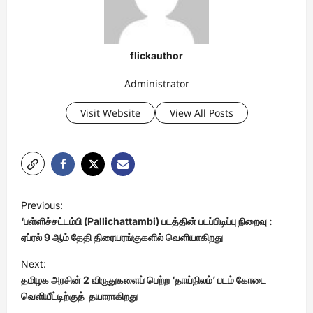
flickauthor
Administrator
Visit Website
View All Posts
P
Previous:
o
‘பள்ளிச்சட்டம்பி (Pallichattambi) படத்தின் படப்பிடிப்பு நிறைவு :
s
ஏப்ரல் 9 ஆம் தேதி திரையரங்குகளில் வெளியாகிறது
t
Next:
தமிழக அரசின் 2 விருதுகளைப் பெற்ற ‘தாய்நிலம்’ படம் கோடை
n
வெளியீட்டிற்குத் தயாராகிறது
a