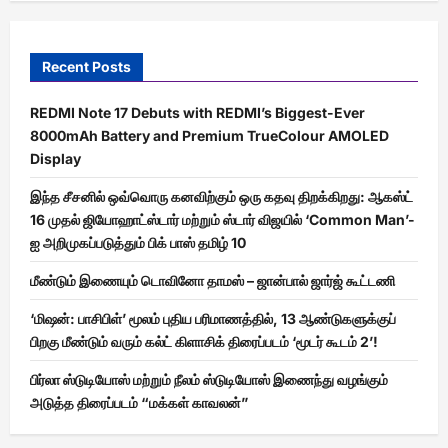
Recent Posts
REDMI Note 17 Debuts with REDMI’s Biggest-Ever
8000mAh Battery and Premium TrueColour AMOLED
Display
இந்த சீசனில் ஒவ்வொரு கனவிற்கும் ஒரு கதவு திறக்கிறது: ஆகஸ்ட்
16 முதல் ஜியோஹாட்ஸ்டார் மற்றும் ஸ்டார் விஜயில் ‘Common Man’-
ஐ அறிமுகப்படுத்தும் பிக் பாஸ் தமிழ் 10
மீண்டும் இணையும் டொவினோ தாமஸ் – ஜான்பால் ஜார்ஜ் கூட்டணி
‘மிஷன்: பாசிபிள்’ மூலம் புதிய பரிமாணத்தில், 13 ஆண்டுகளுக்குப்
பிறகு மீண்டும் வரும் கல்ட் கிளாசிக் திரைப்படம் ‘மூடர் கூடம் 2’!
பிர்லா ஸ்டுடியோஸ் மற்றும் நீலம் ஸ்டுடியோஸ் இணைந்து வழங்கும்
அடுத்த திரைப்படம் “மக்கள் காவலன்”