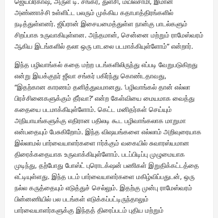
ஜெயபிரகாஷ், அருள் டி. சங்கர், துளசி, மயில்சாமி, இமான்
அண்ணாச்சி உள்ளிட்ட பலரும் முக்கிய கதாபாத்திரங்களில்
நடித்துள்ளனர். ஜிப்ரான் இசையமைத்துள்ள நான்கு பாடல்களும்
சிறப்பாக உருவாகியுள்ளன. அந்தமான், சென்னை மற்றும் ராமேஸ்வரம்
ஆகிய இடங்களில் தலா ஒரு பாடலை படமாக்கியுள்ளோம்” என்றார்.
இந்த பழிவாங்கல் கதை மற்ற படங்களிலிருந்து எப்படி வேறுபடுகிறது
என்று இயக்குநர் ஜீவா சங்கர் பகிர்ந்து கொண்டதாவது,
“இதற்கான காரணம் தனித்துவமானது. ‘பழிவாங்கல் தான் எல்லா
பிரச்சினைகளுக்கும் தீர்வா?’ என்ற கேள்வியை மையமாக வைத்து
கதையை படமாக்கியுள்ளோம். கெட்ட மனிதர்கள் செய்யும்
அநியாயங்களுக்கு எதிரான பதிலடி கூட பழிவாங்கலாக மாறுமா
என்பதையும் பேசுகிறோம். இந்த விஷயங்களை எல்லாம் அறிவுரையாக
இல்லாமல் பார்வையாளர்களை ஈர்க்கும் வகையில் சுவாரஸ்யமான
திரைக்கதையாக உருவாக்கியுள்ளோம். படப்பிடிப்பு முழுமையாக
முடிந்து, தற்போது போஸ்ட் புரொடக்‌ஷன் பணிகள் இறுதிக்கட்டத்தை
எட்டியுள்ளது. இந்த படம் பார்வையாளர்களை மகிழ்விப்பதுடன், ஒரு
நல்ல கருத்தையும் எடுத்துச் செல்லும். இதற்கு முன்பு ராமேஸ்வரம்
பின்னணியில் பல படங்கள் எடுக்கப்பட்டிருந்தாலும்
பார்வையாளர்களுக்கு இந்தத் திரைப்படம் புதிய மற்றும்