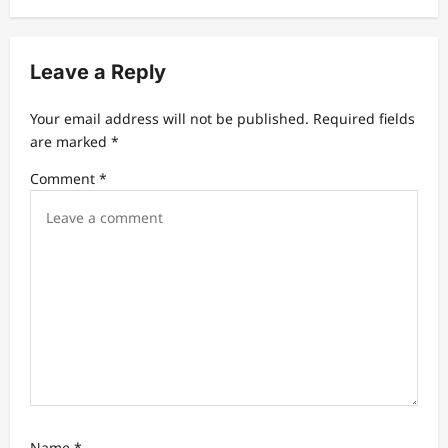
v
i
Leave a Reply
g
a
Your email address will not be published.
Required fields
t
are marked
*
i
Comment
*
o
n
Name
*