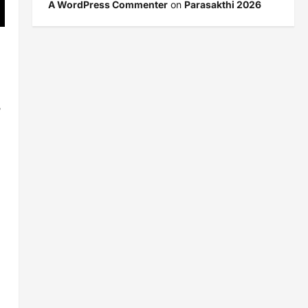
A WordPress Commenter
on
Parasakthi 2026
த