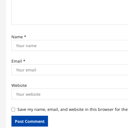
t
i
o
n
Name
*
Email
*
Website
Save my name, email, and website in this browser for th