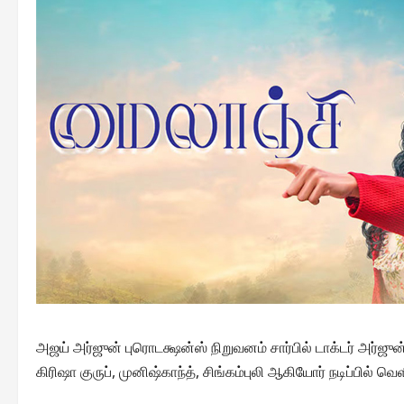
அஜய் அர்ஜுன் புரொடக்ஷன்ஸ் நிறுவனம் சார்பில் டாக்டர் அர்ஜுன்
கிரிஷா குருப், முனிஷ்காந்த், சிங்கம்புலி ஆகியோர் நடிப்பில் வ