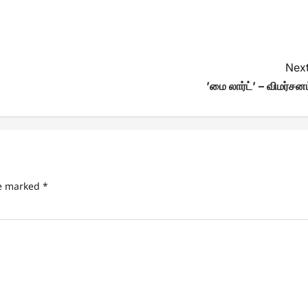
Next
’மை லார்ட்’ – விமர்சன
re marked
*