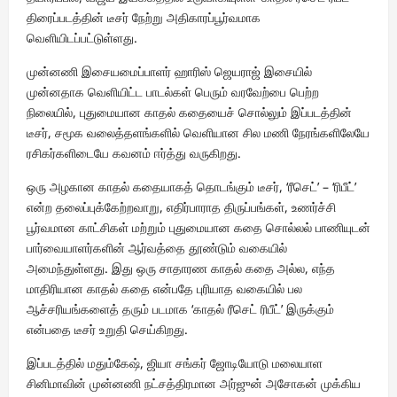
திரைப்படத்தின் டீசர் நேற்று அதிகாரப்பூர்வமாக
வெளியிடப்பட்டுள்ளது.
முன்னணி இசையமைப்பாளர் ஹாரிஸ் ஜெயராஜ் இசையில்
முன்னதாக வெளியிட்ட பாடல்கள் பெரும் வரவேற்பை பெற்ற
நிலையில், புதுமையான காதல் கதையைச் சொல்லும் இப்படத்தின்
டீசர், சமூக வலைத்தளங்களில் வெளியான சில மணி நேரங்களிலேயே
ரசிகர்களிடையே கவனம் ஈர்த்து வருகிறது.
ஒரு அழகான காதல் கதையாகத் தொடங்கும் டீசர், ‘ரீசெட்’ – ‘ரிபீட்’
என்ற தலைப்புக்கேற்றவாறு, எதிர்பாராத திருப்பங்கள், உணர்ச்சி
பூர்வமான காட்சிகள் மற்றும் புதுமையான கதை சொல்லல் பாணியுடன்
பார்வையாளர்களின் ஆர்வத்தை தூண்டும் வகையில்
அமைந்துள்ளது. இது ஒரு சாதாரண காதல் கதை அல்ல, எந்த
மாதிரியான காதல் கதை என்பதே புரியாத வகையில் பல
ஆச்சரியங்களைத் தரும் படமாக ‘காதல் ரீசெட் ரிபீட்’ இருக்கும்
என்பதை டீசர் உறுதி செய்கிறது.
இப்படத்தில் மதும்கேஷ், ஜியா சங்கர் ஜோடியோடு மலையாள
சினிமாவின் முன்னணி நட்சத்திரமான அர்ஜுன் அசோகன் முக்கிய