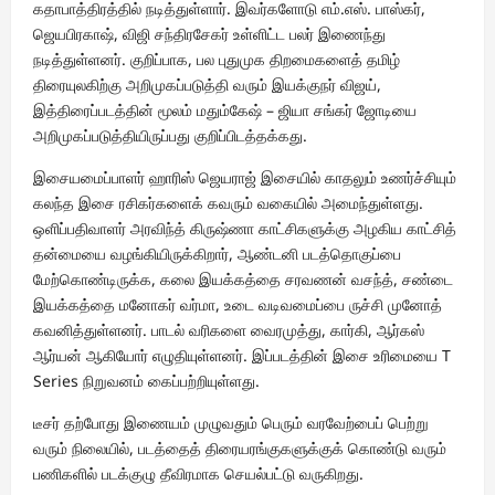
கதாபாத்திரத்தில் நடித்துள்ளார். இவர்களோடு எம்.எஸ். பாஸ்கர்,
ஜெயபிரகாஷ், விஜி சந்திரசேகர் உள்ளிட்ட பலர் இணைந்து
நடித்துள்ளனர். குறிப்பாக, பல புதுமுக திறமைகளைத் தமிழ்
திரையுலகிற்கு அறிமுகப்படுத்தி வரும் இயக்குநர் விஜய்,
இத்திரைப்படத்தின் மூலம் மதும்கேஷ் – ஜியா சங்கர் ஜோடியை
அறிமுகப்படுத்தியிருப்பது குறிப்பிடத்தக்கது.
இசையமைப்பாளர் ஹாரிஸ் ஜெயராஜ் இசையில் காதலும் உணர்ச்சியும்
கலந்த இசை ரசிகர்களைக் கவரும் வகையில் அமைந்துள்ளது.
ஒளிப்பதிவாளர் அரவிந்த் கிருஷ்ணா காட்சிகளுக்கு அழகிய காட்சித்
தன்மையை வழங்கியிருக்கிறார், ஆண்டனி படத்தொகுப்பை
மேற்கொண்டிருக்க, கலை இயக்கத்தை சரவணன் வசந்த், சண்டை
இயக்கத்தை மனோகர் வர்மா, உடை வடிவமைப்பை ருச்சி முனோத்
கவனித்துள்ளனர். பாடல் வரிகளை வைரமுத்து, கார்கி, ஆர்கஸ்
ஆர்யன் ஆகியோர் எழுதியுள்ளனர். இப்படத்தின் இசை உரிமையை T
Series நிறுவனம் கைப்பற்றியுள்ளது.
டீசர் தற்போது இணையம் முழுவதும் பெரும் வரவேற்பைப் பெற்று
வரும் நிலையில், படத்தைத் திரையரங்குகளுக்குக் கொண்டு வரும்
பணிகளில் படக்குழு தீவிரமாக செயல்பட்டு வருகிறது.