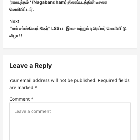
‘நாகபந்தம் ‘ (Nagabandham) திரைப்படத்தின் டீசரை
t
வெளியிட்டார்.
n
Next:
a
“லவ் சப்ஸ்கிரைப் ஷேர்” LSS பட இசை மற்றும் டிரெய்லர் வெளியீட்டு
v
விழா !!
i
g
a
Leave a Reply
t
Your email address will not be published.
Required fields
i
are marked
*
o
Comment
*
n