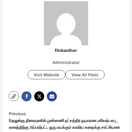
flickauthor
Administrator
Visit Website
View All Posts
P
Previous:
o
தெலுங்கு திரையுலகில் முன்னணி நட்சத்திர நடிகரான மகேஷ் பாபு ,
s
காலத்திற்கு அப்பாற்பட்ட ஒரு மயக்கும் காவிய கதைக்கு சாட்சியான