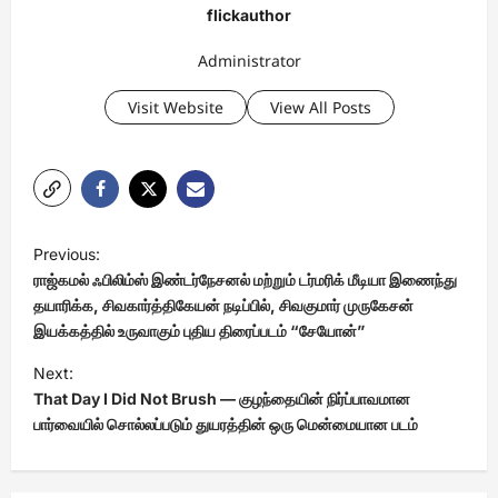
flickauthor
Administrator
Visit Website
View All Posts
P
Previous:
o
ராஜ்கமல் ஃபிலிம்ஸ் இண்டர்நேசனல் மற்றும் டர்மரிக் மீடியா இணைந்து
s
தயாரிக்க, சிவகார்த்திகேயன் நடிப்பில், சிவகுமார் முருகேசன்
இயக்கத்தில் உருவாகும் புதிய திரைப்படம் “சேயோன்”
t
Next:
n
That Day I Did Not Brush — குழந்தையின் நிர்ப்பாவமான
a
பார்வையில் சொல்லப்படும் துயரத்தின் ஒரு மென்மையான படம்
v
i