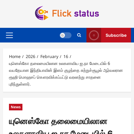
Skip
to
content
Subscribe
Primary
Menu
Home
2026
February
16
யுனெஸ்கோ தலைமையிலான உலகளாவிய ஐ.நா மேடையில் 6
வயதேயான இந்தியாவின் இளம் குழந்தை சுற்றுச்சூழல் ஆர்வலரான
ரூஹி மொஹசப் கௌரவிக்கப்பட்டு வரலாற்று சாதனை
புரிந்துள்ளார்.
News
யுனெஸ்கோ தலைமையிலான
உலகளாவிய ஐ.நா மேடையில் 6