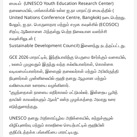
மையம் (UNESCO Youth Education Research Center)
தலைமையில், பாங்காக்கில் உள்ள ஐ.நா மாநாட்டு மையத்தில் (
United Nations Conference Centre, Bangkok) நடைபெற்றது.
மேலும், ஐ.நா. பொருளாதார மற்றும் சமூக கவுன்சில் (ECOSOC)
சிறப்பு ஆலோசனை அந்தஸ்து பெற்ற நிலையான வளர்ச்சி
கவுன்சிலுடன் (
Sustainable Development Council) இணைந்து நடத்தப்பட்டது.
GCE 2026 மாநாட்டில், இந்தியாவிற்கு பெருமை சேர்க்கும் வகையில்,
, உலகம் முழுவதும் இருந்து வந்த கல்வியாளர்கள், கொள்கை
வடிவமைப்பாளர்கள், இளைஞர் தலைவர்கள் மற்றும் அபிவிருத்தி
நிபுணர்கள் முன்னிலையில் ரூஹி தனது ஆழமான மற்றும்
வலிமையான உரையை வழங்கினார்.
“குழந்தைகள் நாளைய எதிர்காலம் மட்டுமல்லர். இன்றைய பூமித்
தாயின் காவலர்களும் ஆவர்” என்ற முழக்கத்தை அவரது உரை
எடுத்துரைத்தது.
UNESCO தனது அதிகாரப்பூர்வ அறிக்கையில், சுற்றுச்சூழல்
விழிப்புணர்வு மற்றும் காலநிலை செயற்பாட்டில் ரூஹியின்
குறிப்பிடத்தக்க பங்களிப்பை பாராட்டியது.