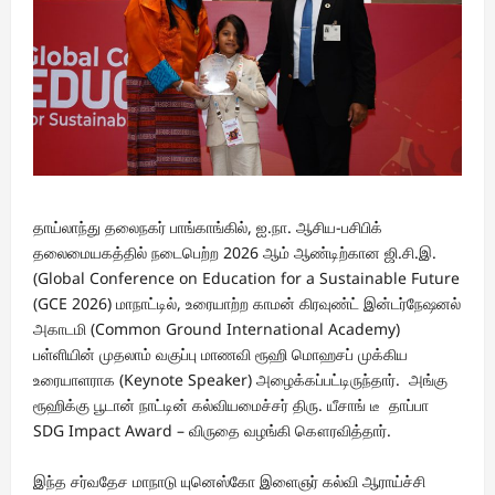
தாய்லாந்து தலைநகர் பாங்காங்கில், ஐ.நா. ஆசிய-பசிபிக்
தலைமையகத்தில் நடைபெற்ற 2026 ஆம் ஆண்டிற்கான ஜி.சி.இ.
(Global Conference on Education for a Sustainable Future
(GCE 2026) மாநாட்டில், உரையாற்ற காமன் கிரவுண்ட் இன்டர்நேஷனல்
அகாடமி (Common Ground International Academy)
பள்ளியின் முதலாம் வகுப்பு மாணவி ரூஹி மொஹசப் முக்கிய
உரையாளராக (Keynote Speaker) அழைக்கப்பட்டிருந்தார். அங்கு
ரூஹிக்கு பூடான் நாட்டின் கல்வியமைச்சர் திரு. யீசாங் டீ தாப்பா
SDG Impact Award – விருதை வழங்கி கௌரவித்தார்.
இந்த சர்வதேச மாநாடு யுனெஸ்கோ இளைஞர் கல்வி ஆராய்ச்சி