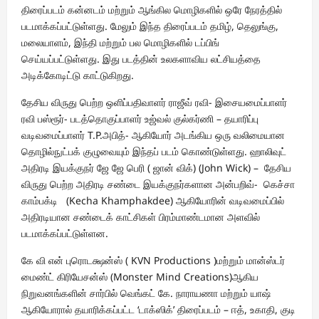
திரைப்படம் கன்னடம் மற்றும் ஆங்கில மொழிகளில் ஒரே நேரத்தில்
படமாக்கப்பட்டுள்ளது. மேலும் இந்த திரைப்படம் தமிழ், தெலுங்கு,
மலையாளம், இந்தி மற்றும் பல மொழிகளில் டப்பிங்
செய்யப்பட்டுள்ளது. இது படத்தின் உலகளாவிய லட்சியத்தை
அடிக்கோடிட்டு காட்டுகிறது.
தேசிய விருது பெற்ற ஒளிப்பதிவாளர் ராஜீவ் ரவி- இசையமைப்பாளர்
ரவி பஸ்ரூர்- படத்தொகுப்பாளர் உஜ்வல் குல்கர்ணி – தயாரிப்பு
வடிவமைப்பாளர் T.P.அபித்- ஆகியோர் அடங்கிய ஒரு வலிமையான
தொழில்நுட்பக் குழுவையும் இந்தப் படம் கொண்டுள்ளது. ஹாலிவுட்
அதிரடி இயக்குநர் ஜே ஜே பெரி ( ஜான் விக்) (John Wick) – தேசிய
விருது பெற்ற அதிரடி சண்டை இயக்குநர்களான அன்பறிவ்- கெச்சா
காம்பக்‌டி (Kecha Khamphakdee) ஆகியோரின் வடிவமைப்பில்
அதிரடியான சண்டைக் காட்சிகள் பிரம்மாண்டமான அளவில்
படமாக்கப்பட்டுள்ளன.
கே வி என் புரொடக்ஷன்ஸ் ( KVN Productions )மற்றும் மான்ஸ்டர்
மைண்ட் கிரியேசன்ஸ் (Monster Mind Creations)ஆகிய
நிறுவனங்களின் சார்பில் வெங்கட் கே. நாராயணா மற்றும் யாஷ்
ஆகியோரால் தயாரிக்கப்பட்ட ‘டாக்ஸிக்’ திரைப்படம் – ஈத், உகாதி, குடி