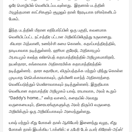
ஒரே மொழியில் வெளியிடப்படவுள்ளது. இதனால் படத்தின்
அழுத்தமான காட்சிகளும் சூழலும் தான் நேரடியாக ரசிகர்களிடம்
பேசும்.
இந்த படத்தின் மீதான எதிர்பார்ப்பின் ஒரு பகுதி, கவனமாக
வெளியிடப்பட்ட நட்சத்திர பட்டாள அறிவிப்பிலிருந்து உருவானது.
கியாரா அத்வானி, உணர்ச்சி சுமை கொண்ட கதாப்பாத்திரத்தில்,
நாடியாவாக நடித்துள்ளார். ஹூமா குரேஷி, அதிகாரமும்
அபாயமும் கலந்த எலிசபெத் கதாபாத்திரத்தில் அறிமுகமாகிறார்.
நயன்தாரா, கங்காவாக அதிகாரமிக்க கதாபாத்திரத்தில்
நடித்துள்ளார். தாரா சுதாரியா, விரும்பத்தக்க மற்றும் புரிந்து கொள்ள
முடியாத ரெபெக்காவாகவும், ருக்மிணி வசந்த் அதிகாரத்தை
வெளிப்படுத்தும் மெலிசாவாகவும் நடித்துள்ளனர். இறுதியாக
வெளியான கதாபாத்திர அறிமுகம் யாஷ். ராயாவாக, அவர் கூறும்
“Daddy’s home…” என்ற வசனம், கதையில் அவரது
வருகையையும், திரையரங்குகளுக்கு அவர் திரும்பி வருவதை
அறிவிக்கும் ஒரு அறிவிப்பாகவும் அமைந்துள்ளது.
யாஷ் மற்றும் கீது மோகன் தாஸ் ஆகியோர் இணைந்து எழுத, கீது
மோகன் தாஸ் இயக்கிய ‘டாக்ஸிக்: எ ஃபேரி டேல் ஃபார் கிரோன்-அப்ஸ்’