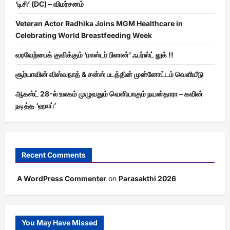
‘டிசி’ (DC) – விமர்சனம்
Veteran Actor Radhika Joins MGM Healthcare in
Celebrating World Breastfeeding Week
வரவேற்பைக் குவிக்கும் ‘மாஸ்டர் பிளான்’ ஃபர்ஸ்ட் லுக் !!
சூர்யாவின் விஸ்வநாத் & சன்ஸ் படத்தின் முன்னோட்டம் வெளியீடு
ஆகஸ்ட் 28-ல் உலகம் முழுவதும் வெளியாகும் நயன்தாரா – கவின்
நடித்த ‘ஹாய்’
Recent Comments
A WordPress Commenter
on
Parasakthi 2026
You May Have Missed