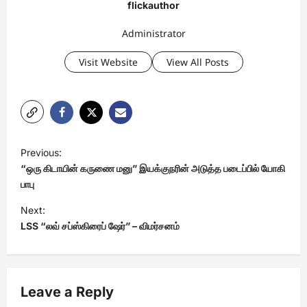
flickauthor
Administrator
Visit Website
View All Posts
P
Previous:
o
“ஒரு கிடாயின் கருணை மனு” இயக்குநரின் அடுத்த படைப்பில் யோகி
s
பாபு
t
Next:
LSS “லவ் சப்ஸ்கிரைப் ஷேர்” – விமர்சனம்
n
a
v
Leave a Reply
i