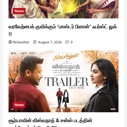
News
வரவேற்பைக் குவிக்கும் ‘மாஸ்டர் பிளான்’ ஃபர்ஸ்ட் லுக்
!!
flickauthor
August 7, 2026
0
News
சூர்யாவின் விஸ்வநாத் & சன்ஸ் படத்தின்