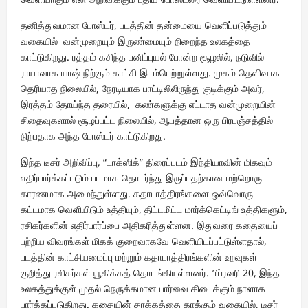
தனித்துவமான போஸ்டர், படத்தின் தன்மையை வெளிப்படுத்தும்
வகையில் வன்முறையும் இருண்மையும் நிறைந்த உலகத்தை
காட்டுகிறது. ரத்தம் கசிந்த பனிப்புயல் போன்ற சூழலில், நடுவில்
ராயாவாக யாஷ் நிற்கும் காட்சி இடம்பெற்றுள்ளது. முகம் தெளிவாக
தெரியாத நிலையில், நேரடியாக பாட்டிலிலிருந்து குடிக்கும் அவர்,
இரத்தம் தோய்ந்த தரையில், கண்களுக்கு எட்டாத வன்முறையின்
சிதைவுகளால் சூழப்பட்ட நிலையில், ஆபத்தான ஒரு பிரபஞ்சத்தில்
நிற்பதாக அந்த போஸ்டர் காட்டுகிறது.
இந்த டீசர் அறிவிப்பு, “டாக்ஸிக்” திரைப்படம் இந்தியாவின் மிகவும்
எதிர்பார்க்கப்படும் படமாக தொடர்ந்து இருப்பதற்கான மற்றொரு
காரணமாக அமைந்துள்ளது. கதாபாத்திரங்களை ஒவ்வொரு
கட்டமாக வெளியிடும் உத்தியும், திட்டமிட்ட மார்க்கெட்டிங் உத்திகளும்,
ரசிகர்களின் எதிர்பார்ப்பை அதிகரித்துள்ளன. இதுவரை கதையைப்
பற்றிய விவரங்கள் மிகக் குறைவாகவே வெளியிடப்பட்டுள்ளதால்,
படத்தின் காட்சியமைப்பு மற்றும் கதாபாத்திரங்களின் உறவுகள்
குறித்து ரசிகர்கள் யூகிக்கத் தொடங்கியுள்ளனர். பிப்ரவரி 20, இந்த
உலகத்துக்குள் முதல் நெருக்கமான பார்வை கிடைக்கும் நாளாக
பார்க்கப்படுகிறது. கதையின் தாக்கத்தை காக்கும் வகையில், டீசர்