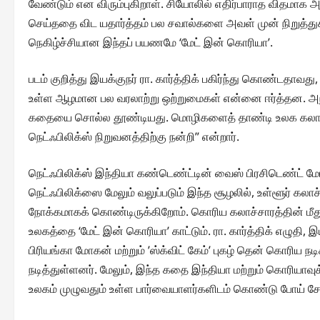
வேண்டும் என விரும்புகிறாள். சியோலில் எதிர்பாராத விதமா
செய்ததை விட யதார்த்தம் பல சவால்களை அவள் முன் நிறுத்து
நெகிழ்ச்சியான இந்தப் பயணமே ‘மேட் இன் கொரியா’.
படம் குறித்து இயக்குநர் ரா. கார்த்திக் பகிர்ந்து கொண்டதாவ
உள்ள ஆழமான பல வரலாற்று ஒற்றுமைகள் என்னை ஈர்த்தன. அந்
கதையை சொல்ல தூண்டியது. மொழிகளைத் தாண்டி உலக கலாச
நெட்ஃபிலிக்ஸ் நிறுவனத்திற்கு நன்றி” என்றார்.
நெட்ஃபிலிக்ஸ் இந்தியா கண்டெண்ட்டின் வைஸ் பிரசிடெண்ட் ம
நெட்ஃபிலிக்ஸை மேலும் வலுப்படும் இந்த சூழலில், உள்ளூர்
நோக்கமாகக் கொண்டிருக்கிறோம். கொரிய கலாச்சாரத்தின் மீது
உலகத்தை ‘மேட் இன் கொரியா’ காட்டும். ரா. கார்த்திக் எழுதி, இய
பிரியங்கா மோகன் மற்றும் ’ஸ்க்விட் கேம்’ புகழ் தென் கொரிய 
நடித்துள்ளனர். மேலும், இந்த கதை இந்தியா மற்றும் கொரியா
உலகம் முழுவதும் உள்ள பார்வையாளர்களிடம் கொண்டு போய் சேர்