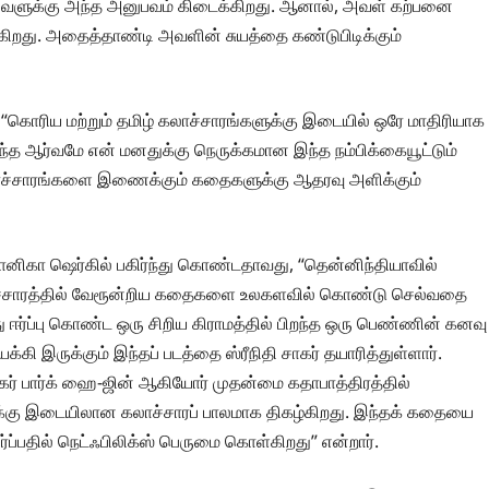
க அவளுக்கு அந்த அனுபவம் கிடைக்கிறது. ஆனால், அவள் கற்பனை
கிறது. அதைத்தாண்டி அவளின் சுயத்தை கண்டுபிடிக்கும்
து, “கொரிய மற்றும் தமிழ் கலாச்சாரங்களுக்கு இடையில் ஒரே மாதிரியாக
த ஆர்வமே என் மனதுக்கு நெருக்கமான இந்த நம்பிக்கையூட்டும்
்சாரங்களை இணைக்கும் கதைகளுக்கு ஆதரவு அளிக்கும்
ோனிகா ஷெர்கில் பகிர்ந்து கொண்டதாவது, “தென்னிந்தியாவில்
 கலாச்சாரத்தில் வேரூன்றிய கதைகளை உலகளவில் கொண்டு செல்வதை
 ஈர்ப்பு கொண்ட ஒரு சிறிய கிராமத்தில் பிறந்த ஒரு பெண்ணின் கனவு
க்கி இருக்கும் இந்தப் படத்தை ஸ்ரீநிதி சாகர் தயாரித்துள்ளார்.
நடிகர் பார்க் ஹை-ஜின் ஆகியோர் முதன்மை கதாபாத்திரத்தில்
வுக்கு இடையிலான கலாச்சாரப் பாலமாக திகழ்கிறது. இந்தக் கதையை
ப்பதில் நெட்ஃபிலிக்ஸ் பெருமை கொள்கிறது” என்றார்.