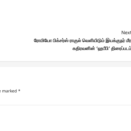
Next
ரோமியோ பிக்சர்ஸ் ராகுல் வெளியிடும் இயக்குநர் மீர
கதிரவனின் ‘ஹபீபி’ திரைப்படம்
re marked
*