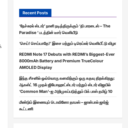
Recent Posts
‘நேச்சுரல் ஸ்டார்’ நானி நடித்திருக்கும் ‘தி பாரடைஸ் – The
Paradise ‘ படத்தின் டீசர் வெளியீடு
‘செய்! செய்யாதே!’ இசை மற்றும் டிரெய்லர் வெளியீட்டு விழா
்
REDMI Note 17 Debuts with REDMI’s Biggest-Ever
8000mAh Battery and Premium TrueColour
AMOLED Display
இந்த சீசனில் ஒவ்வொரு கனவிற்கும் ஒரு கதவு திறக்கிறது:
ஆகஸ்ட் 16 முதல் ஜியோஹாட்ஸ்டார் மற்றும் ஸ்டார் விஜயில்
‘Common Man’-ஐ அறிமுகப்படுத்தும் பிக் பாஸ் தமிழ் 10
மீண்டும் இணையும் டொவினோ தாமஸ் – ஜான்பால் ஜார்ஜ்
கூட்டணி