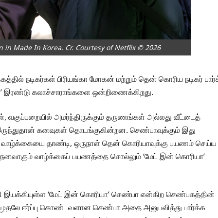
n in Made In Korea. Cr. Courtesy of Netflix © 2026
்கத்தில் நடிகர்கள் பிரியங்கா மோகன் மற்றும் தென் கொரிய நடிகர் பார்க
யா’ இரண்டு கலாச்சாராங்களை ஒன்றிணைக்கிறது.
ள், வகுப்பறையில் அமர்ந்திருக்கும் தருணங்கள் அல்லது வீட்டைத்
ருந்துதான் கனவுகள் தொடங்குகின்றன. செண்பாவுக்கும் இது
ாட வாழ்க்கையை தாண்டி, ஒருநாள் தென் கொரியாவுக்கு பயணம் செய்ய
 நனவாகும் வாழ்க்கைப் பயணத்தை சொல்லும் ‘மேட் இன் கொரியா’
எழுதி இயக்கியுள்ள ‘மேட் இன் கொரியா’ செண்பா என்கிற செண்பகத்தின்
 முதலே ஈர்ப்பு கொண்டவளான செண்பா அதை அனுபவித்து பார்க்க