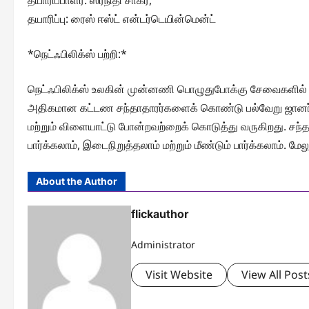
தயாரிப்பாளர்: ஸ்ரீநிதி சாகர்,
தயாரிப்பு: ரைஸ் ஈஸ்ட் என்டர்டெயின்மென்ட்
*நெட்ஃபிலிக்ஸ் பற்றி:*
நெட்ஃபிலிக்ஸ் உலகின் முன்னணி பொழுதுபோக்கு சேவைகளில் ஒன்ற
அதிகமான கட்டண சந்தாதாரர்களைக் கொண்டு பல்வேறு ஜானர்க
மற்றும் விளையாட்டு போன்றவற்றைக் கொடுத்து வருகிறது. சந்தாத
பார்க்கலாம், இடைநிறுத்தலாம் மற்றும் மீண்டும் பார்க்கலாம். மே
About the Author
flickauthor
Administrator
Visit Website
View All Post