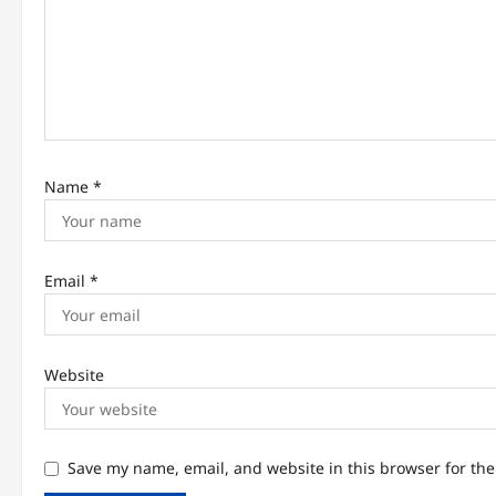
t
i
o
n
Name
*
Email
*
Website
Save my name, email, and website in this browser for th