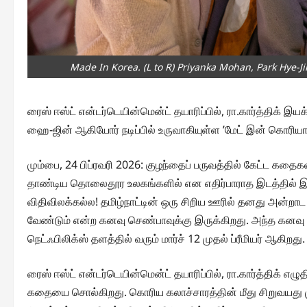
Made In Korea. (L to R) Priyanka Mohan, Park Hye-Ji
ரைஸ் ஈஸ்ட் என்டர்டெயின்மென்ட் தயாரிப்பில், ரா.கார்த்திக் இயக
ஹை-ஜின் ஆகியோர் நடிப்பில் உருவாகியுள்ள ’மேட் இன் கொரி
மும்பை, 24 பிப்ரவரி 2026: குழந்தைப் பருவத்தில் கேட்ட கதைக
தாண்டிய தொலைதூர உலகங்களில் என எதிர்பாராத இடத்தில் இ
விதிவிலக்கல்ல! தமிழ்நாட்டின் ஒரு சிறிய ஊரில் தனது அன்ற
வேண்டும் என்ற கனவு செண்பாவுக்கு இருக்கிறது. அந்த கனவு
நெட்ஃபிலிக்ஸ் தளத்தில் வரும் மார்ச் 12 முதல் ப்ரீமியர் ஆகிறது.
ரைஸ் ஈஸ்ட் என்டர்டெயின்மென்ட் தயாரிப்பில், ரா.கார்த்திக் 
கதையை சொல்கிறது. கொரிய கலாச்சாரத்தின் மீது சிறுவயது