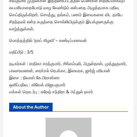
சிவகுமார் முருகேசன் இத்திரைப்படத்தில் பெண்கள் தைரியமாகவும்
சுயமரியாதையோடு வாழ வேண்டும் என்பதை அழுத்தமாக பதிவு
செய்திருக்கிறார். சொத்து, தங்கம், பணம் இவைகளை விட தாயே
சிறந்தவர் என்ற கருத்தை சொல்லியிருக்கும் இயக்குனருக்கு
வாழ்த்துக்கள்.
மொத்தத்தில் ‘தாய் கிழவி’ – கண்டிப்பானவள்
மதிப்பீடு : 3/5
நடிகர்கள் : ராதிகா சரத்குமார், சிங்கம்புலி, அருள்தாஸ், முத்துகுமார்,
பாலசரவணன், ரைச்சல் ரெபக்கா, இளவரசு, ஜார்ஜ் மரியான்
இசை : நிவாஸ் கே.பிரசன்னா
ஒளிப்பதிவு : விவேக் விஜயகுமார்
மக்கள் தொடர்பு : சுரேஷ் சந்திரா & அப்துல் நாசர்
About the Author