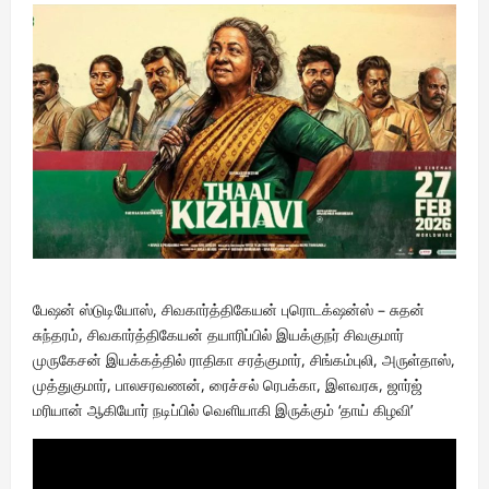
பேஷன் ஸ்டுடியோஸ், சிவகார்த்திகேயன் புரொடக்‌ஷன்ஸ் – சுதன்
சுந்தரம், சிவகார்த்திகேயன் தயாரிப்பில் இயக்குநர் சிவகுமார்
முருகேசன் இயக்கத்தில் ராதிகா சரத்குமார், சிங்கம்புலி, அருள்தாஸ்,
முத்துகுமார், பாலசரவணன், ரைச்சல் ரெபக்கா, இளவரசு, ஜார்ஜ்
மரியான் ஆகியோர் நடிப்பில் வெளியாகி இருக்கும் ‘தாய் கிழவி’