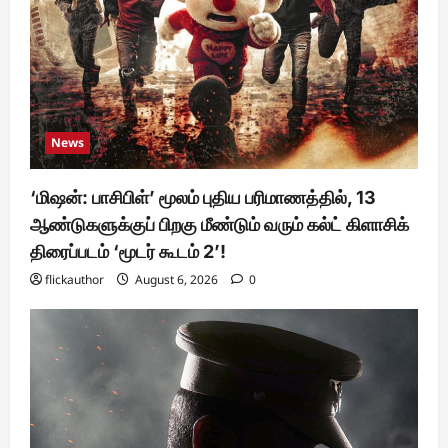
News
‘மிஷன்: பாசிபிள்’ மூலம் புதிய பரிமாணத்தில், 13
ஆண்டுகளுக்குப் பிறகு மீண்டும் வரும் கல்ட் கிளாசிக்
திரைப்படம் ‘மூடர் கூடம் 2’!
flickauthor
August 6, 2026
0