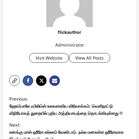
flickauthor
Administrator
Visit Website
View All Posts
P
Previous:
o
ஹோம்பாலே ஃபிலிம்ஸ் உலகளாவிய விரிவாக்கம்: வெளிநாட்டு
s
விநியோகத் துறையில் புதிய அத்தியாயத்தை தொடங்கியுள்ளது !!
t
Next:
எனக்கு மாஸ் ஹீரோ எல்லாம் வேண்டாம். நல்ல மனசுள்ள ஹீரோவாக
n