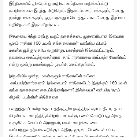
இந்நிலையில் திடீரென்று ராதிகா உடல்நிலை பாதிக்கப்பட்டு
சுயநினைவை இழந்து விடுகிறார். இதனால், ஊர் மக்களும், அவரது
மூன்று மகன்களும், ஒரு மருகனும் சொத்துக்காக அவரது இறப்பை
எதிர்நோக்கி இருக்கிறார்கள்.
இதனையடுத்து அங்கு வரும் நகைக்கடை முதலாளியான இளவரசு
மூலம் ராதிகா 160 பவுன் தங்க நகைகள் வாங்கிய விபரம்
மகன்களுக்கு தெரிய வருகிறது. பாசத்தால் இல்லாவிட்டாலும்,
நகையை கைப்பற்றுவதற்காக தாய் ராதிகாவை காப்பாற்ற வேண்டும்
என்று மூன்று மகன்களும் முயற்சி செய்கிறார்கள்.
இறுதியில் மூன்று மகன்களும் ராதிகாவின் உயிரை
காப்பாற்றினார்களா? இல்லையா? ராதிகாவிடம் இருக்கும் 160 பவுன்
தங்க நகைகளை கைபப்ற்றினார்களா? இல்லையா? என்பதே ‘தாய்
கிழவி’ படத்தின் மீதிக்கதை.
பவுனுத்தாயி என்ற கதாபாத்திரத்தில் நடித்திருக்கும் ராதிகா, தாய்
கிழவியாக வாழ்ந்திருக்கிறார் . வட்டிக்கு பணம் கொடுப்பது அதை
வசூலிக்க செய்யும் அராஜகம், மகள் வாழ்க்கையை
காப்பாற்றுவதற்காக எடுக்கும் அதிரடி முடிவு , பெண்கள் எப்படி
இருக்க வேணடும் என்று கூறும் காட்சி என அனைத்திலும் அனுபவ