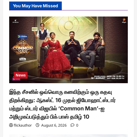
You May Have Missed
News
இந்த சீசனில் ஒவ்வொரு கனவிற்கும் ஒரு கதவு
திறக்கிறது: ஆகஸ்ட் 16 முதல் ஜியோஹாட்ஸ்டார்
மற்றும் ஸ்டார் விஜயில் ‘Common Man’-ஐ
அறிமுகப்படுத்தும் பிக் பாஸ் தமிழ் 10
flickauthor
August 6, 2026
0