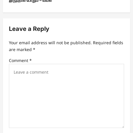
இருந்தால் போதும் – விமல்
a
v
i
Leave a Reply
g
a
Your email address will not be published.
Required fields
t
are marked
*
i
Comment
*
o
n