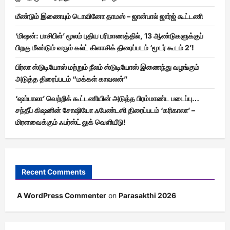
மீண்டும் இணையும் டொவினோ தாமஸ் – ஜான்பால் ஜார்ஜ் கூட்டணி
‘மிஷன்: பாசிபிள்’ மூலம் புதிய பரிமாணத்தில், 13 ஆண்டுகளுக்குப்
பிறகு மீண்டும் வரும் கல்ட் கிளாசிக் திரைப்படம் ‘மூடர் கூடம் 2’!
பிர்லா ஸ்டுடியோஸ் மற்றும் நீலம் ஸ்டுடியோஸ் இணைந்து வழங்கும்
அடுத்த திரைப்படம் “மக்கள் காவலன்”
‘ஷம்பாலா’ வெற்றிக் கூட்டணியின் அடுத்த பிரம்மாண்ட படைப்பு…
சந்தீப் கிஷனின் சோஷியோ ஃபேண்டஸி திரைப்படம் ‘கரிகாலா’ –
மிரளவைக்கும் ஃபர்ஸ்ட் லுக் வெளியீடு!
Recent Comments
A WordPress Commenter
on
Parasakthi 2026