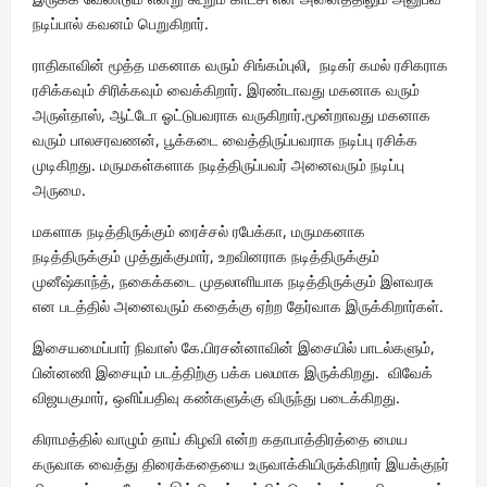
நடிப்பால் கவனம் பெறுகிறார்.
ராதிகாவின் மூத்த மகனாக வரும் சிங்கம்புலி, நடிகர் கமல் ரசிகராக
ரசிக்கவும் சிரிக்கவும் வைக்கிறார். இரண்டாவது மகனாக வரும்
அருள்தாஸ், ஆட்டோ ஓட்டுபவராக வருகிறார்.மூன்றாவது மகனாக
வரும் பாலசரவணன், பூக்கடை வைத்திருப்பவராக நடிப்பு ரசிக்க
முடிகிறது. மருமகள்களாக நடித்திருப்பவர் அனைவரும் நடிப்பு
அருமை.
மகளாக நடித்திருக்கும் ரைச்சல் ரபேக்கா, மருமகனாக
நடித்திருக்கும் முத்துக்குமார், உறவினராக நடித்திருக்கும்
முனீஷ்காந்த், நகைக்கடை முதலாளியாக நடித்திருக்கும் இளவரசு
என படத்தில் அனைவரும் கதைக்கு ஏற்ற தேர்வாக இருக்கிறார்கள்.
இசையமைப்பார் நிவாஸ் கே.பிரசன்னாவின் இசையில் பாடல்களும்,
பின்னணி இசையும் படத்திற்கு பக்க பலமாக இருக்கிறது. விவேக்
விஜயகுமார், ஒளிப்பதிவு கண்களுக்கு விருந்து படைக்கிறது.
கிராமத்தில் வாழும் தாய் கிழவி என்ற கதாபாத்திரத்தை மைய
கருவாக வைத்து திரைக்கதையை உருவாக்கியிருக்கிறார் இயக்குநர்