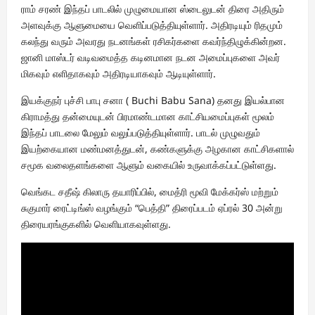
ராம் சரண் இந்தப் பாடலில் முழுமையான ஸ்டைலுடன் திரை அதிரும்
அளவுக்கு ஆளுமையை வெளிப்படுத்தியுள்ளார். அதிரடியும் ரிதமும்
கலந்து வரும் அவரது நடனங்கள் ரசிகர்களை கவர்ந்திழுக்கின்றன.
ஜானி மாஸ்டர் வடிவமைத்த கடினமான நடன அமைப்புகளை அவர்
மிகவும் எளிதாகவும் அதிரடியாகவும் ஆடியுள்ளார்.
இயக்குநர் புச்சி பாபு சனா ( Buchi Babu Sana) தனது இயல்பான
கிராமத்து தன்மையுடன் பிரமாண்டமான காட்சியமைப்புகள் மூலம்
இந்தப் பாடலை மேலும் வலுப்படுத்தியுள்ளார். பாடல் முழுவதும்
இயற்கையான மண்மனத்துடன், கண்களுக்கு அழகான காட்சிகளால்
சமூக வலைதளங்களை ஆளும் வகையில் உருவாக்கப்பட்டுள்ளது.
வெங்கட சதீஷ் கிலாரு தயாரிப்பில், மைத்ரி மூவி மேக்கர்ஸ் மற்றும்
சுகுமார் ரைட்டிங்ஸ் வழங்கும் “பெத்தி” திரைப்படம் ஏப்ரல் 30 அன்று
திரையரங்குகளில் வெளியாகவுள்ளது.