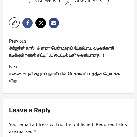
Visit Website
View All Posts
P
Previous:
o
அர்ஜூன் தாஸ், அன்னா பென் மற்றும் யோகிபாபு, வடிவுக்கரசி
s
நடிக்கும் “கான் சிட்டி” பட டைட்டில் டீசர் வெளியானது !!
t
Next:
கண்ணன் ரவி குழுமம் தயாரிப்பில் ‘டெக்ஸ்லா’ படத்தின் தொடக்க
n
விழா
a
v
i
Leave a Reply
g
a
Your email address will not be published.
Required fields
t
are marked
*