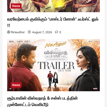
News
வரவேற்பைக் குவிக்கும் ‘மாஸ்டர் பிளான்’ ஃபர்ஸ்ட் லுக்
!!
flickauthor
August 7, 2026
0
News
சூர்யாவின் விஸ்வநாத் & சன்ஸ் படத்தின்
முன்னோட்டம் வெளியீடு