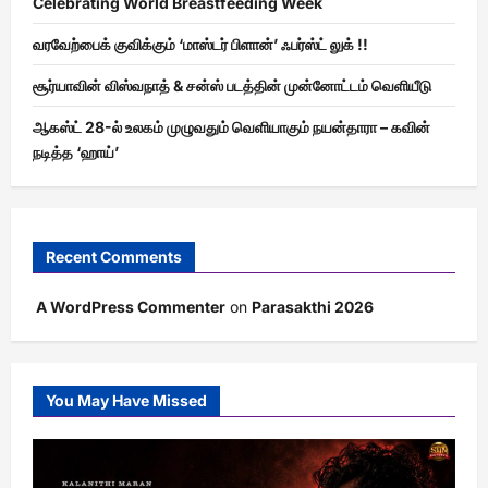
Celebrating World Breastfeeding Week
வரவேற்பைக் குவிக்கும் ‘மாஸ்டர் பிளான்’ ஃபர்ஸ்ட் லுக் !!
சூர்யாவின் விஸ்வநாத் & சன்ஸ் படத்தின் முன்னோட்டம் வெளியீடு
ஆகஸ்ட் 28-ல் உலகம் முழுவதும் வெளியாகும் நயன்தாரா – கவின்
நடித்த ‘ஹாய்’
Recent Comments
A WordPress Commenter
on
Parasakthi 2026
You May Have Missed