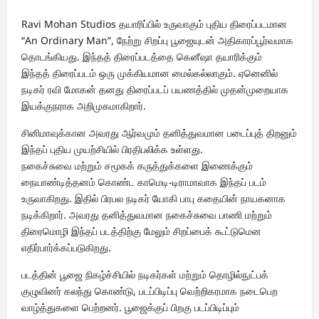
Ravi Mohan Studios தயாரிப்பில் உருவாகும் புதிய திரைப்படமான
“An Ordinary Man”, நேற்று சிறப்பு பூஜையுடன் அதிகாரப்பூர்வமாக
தொடங்கியது. இந்தத் திரைப்படத்தை கெனீஷா தயாரிக்கும்
இந்தத் திரைப்படம் ஒரு முக்கியமான மைல்கல்லாகும். ஏனெனில்
நடிகர் ரவி மோகன் தனது திரைப்படப் பயணத்தில் முதன்முறையாக
இயக்குநராக அறிமுகமாகிறார்.
சினிமாவுக்கான அவரது ஆர்வமும் தனித்துவமான படைப்புத் திறனும்
இந்தப் புதிய முயற்சியில் பிரதிபலிக்க உள்ளது.
நகைச்சுவை மற்றும் சமூகக் கருத்துக்களை இணைக்கும்
நையாண்டித்தனம் கொண்ட காமெடி-டிராமாவாக இந்தப் படம்
உருவாகிறது. இதில் பிரபல நடிகர் யோகி பாபு கதையின் நாயகனாக
நடிக்கிறார். அவரது தனித்துவமான நகைச்சுவை பாணி மற்றும்
திரைமொழி இந்தப் படத்திற்கு மேலும் சிறப்பைக் கூட்டுமென
எதிர்பார்க்கப்படுகிறது.
படத்தின் பூஜை நிகழ்ச்சியில் நடிகர்கள் மற்றும் தொழில்நுட்பக்
குழுவினர் கலந்து கொண்டு, படப்பிடிப்பு வெற்றிகரமாக நடைபெற
வாழ்த்துகளை பெற்றனர். பூஜைக்குப் பிறகு படப்பிடிப்பும்