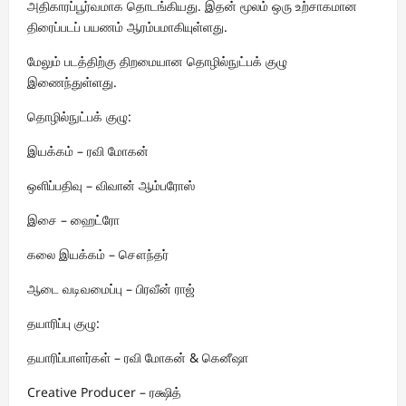
அதிகாரப்பூர்வமாக தொடங்கியது. இதன் மூலம் ஒரு உற்சாகமான
திரைப்படப் பயணம் ஆரம்பமாகியுள்ளது.
மேலும் படத்திற்கு திறமையான தொழில்நுட்பக் குழு
இணைந்துள்ளது.
தொழில்நுட்பக் குழு:
இயக்கம் – ரவி மோகன்
ஒளிப்பதிவு – விவான் ஆம்பரோஸ்
இசை – ஹைட்ரோ
கலை இயக்கம் – சௌந்தர்
ஆடை வடிவமைப்பு – பிரவீன் ராஜ்
தயாரிப்பு குழு:
தயாரிப்பாளர்கள் – ரவி மோகன் & கெனீஷா
Creative Producer – ரக்ஷித்