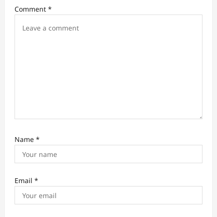
i
Comment
*
o
n
Name
*
Email
*