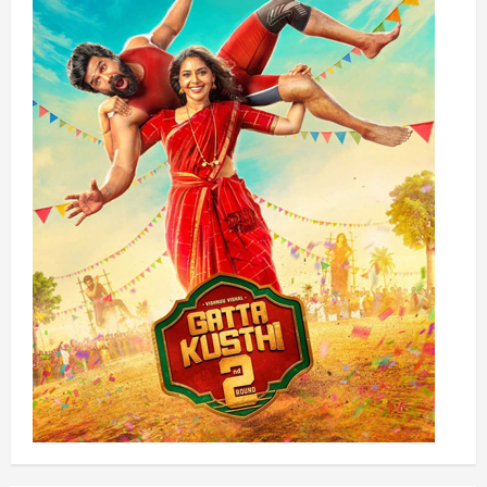
படத்தின்
தொடக்க
விழா