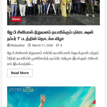
News
ஜே பி சினிமாஸ் நிறுவனம் தயாரிக்கும் புரொடக்ஷன்
நம்பர் 1′ படத்தின் தொடக்க விழா
flickauthor
March 11, 2026
0
ஜே பி சினிமாஸ் நிறுவனம் சார்பில் தயாரிப்பாளர் ஜெயக்குமார் மற்றும்
ப்ரீத்தி தயாரிப்பில் முனீஸ்காந்த் நடிப்பில் அறிமுக இயக்குநர் அசோக்
ராம் இயக்கத்தில்...
Read
Read More
more
about
ஜே
பி
சினிமாஸ்
நிறுவனம்
தயாரிக்கும்
புரொடக்ஷன்
நம்பர்
1′