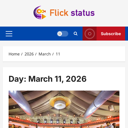
Skip
to
content
Subscribe
Primary
Menu
Home
2026
March
11
Day:
March 11, 2026