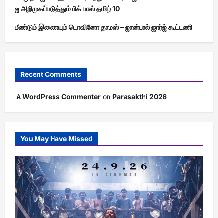
ஐ அறிமுகப்படுத்தும் பிக் பாஸ் தமிழ் 10
மீண்டும் இணையும் டொவினோ தாமஸ் – ஜான்பால் ஜார்ஜ் கூட்டணி
Recent Comments
A WordPress Commenter
on
Parasakthi 2026
You May Have Missed