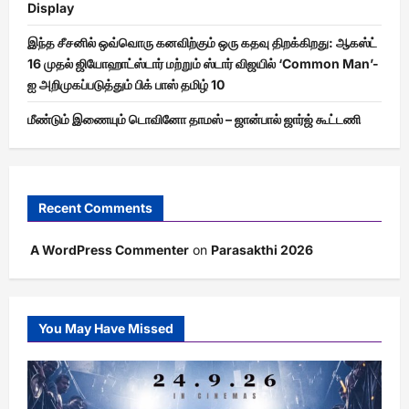
Display
இந்த சீசனில் ஒவ்வொரு கனவிற்கும் ஒரு கதவு திறக்கிறது: ஆகஸ்ட்
16 முதல் ஜியோஹாட்ஸ்டார் மற்றும் ஸ்டார் விஜயில் ‘Common Man’-
ஐ அறிமுகப்படுத்தும் பிக் பாஸ் தமிழ் 10
மீண்டும் இணையும் டொவினோ தாமஸ் – ஜான்பால் ஜார்ஜ் கூட்டணி
Recent Comments
A WordPress Commenter
on
Parasakthi 2026
You May Have Missed