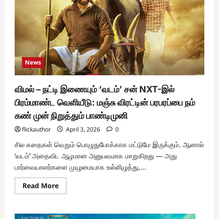
News
விமல் – நட்டி இணையும் ‘வடம்’ சன் NXT-இல்
பிரம்மாண்ட வெளியீடு: மஞ்சு விரட்டின் பரபரப்பை நம்
கண் முன் நிறுத்தும் பாண்டிமுனி
flickauthor
April 3, 2026
0
சில கதைகள் வெறும் பொழுதுபோக்காக மட்டுமே இருக்கும். ஆனால்
‘வடம்’ அதைவிட ஆழமான அனுபவமாக மாறுகிறது — அது
பார்வையாளர்களை முழுமையாக உள்ளிழுத்து,...
Read
Read More
more
about
விமல்
–