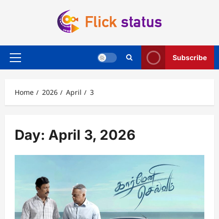
Skip
to
content
Subscribe
Primary
Menu
Home
2026
April
3
Day:
April 3, 2026