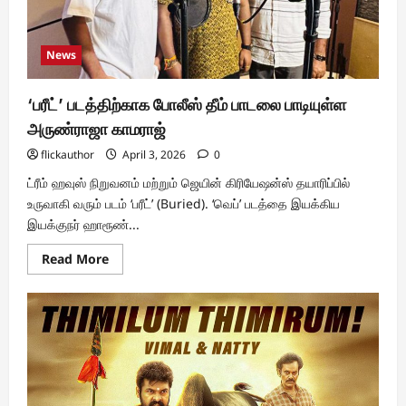
News
‘பரீட்’ படத்திற்காக போலீஸ் தீம் பாடலை பாடியுள்ள
அருண்ராஜா காமராஜ்
flickauthor
April 3, 2026
0
ட்ரீம் ஹவுஸ் நிறுவனம் மற்றும் ஜெயின் கிரியேஷன்ஸ் தயாரிப்பில்
உருவாகி வரும் படம் ‘பரீட்’ (Buried). ‘வெப்’ படத்தை இயக்கிய
இயக்குநர் ஹாரூண்...
Read
Read More
more
about
‘பரீட்’
படத்திற்காக
போலீஸ்
தீம்
பாடலை
பாடியுள்ள
அருண்ராஜா
காமராஜ்