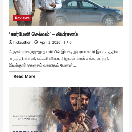
Reviews
’கார்மேனி செல்வம்’ – விமர்சனம்
flickauthor
April 3, 2026
0
அருண் ரங்கராஜுலு தயாரிப்பில் இயக்குநர் ராம் சக்ரி இயக்கத்தில்
சமுத்திரக்கனி, லட்சுமி பிரியா, சிறுவன் கரன் சக்கரவர்த்தி,
இயக்குநர் கௌதம் வாசுதேவ் மேனன்,...
Read
Read More
more
about
’கார்மேனி
செல்வம்’
–
விமர்சனம்