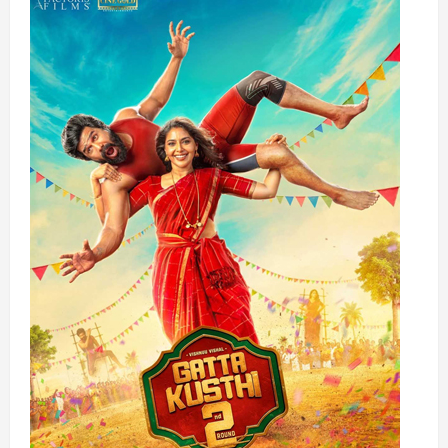
நட்டி
இணையும்
‘வடம்’
சன்
NXT-
இல்
பிரம்மாண்ட
வெளியீடு:
மஞ்சு
விரட்டின்
பரபரப்பை
நம்
கண்
முன்
நிறுத்தும்
பாண்டிமுனி