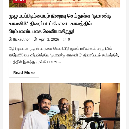
முழு படப்பிடிப்பையும் நிறைவு செய்துள்ள ‘டிமாண்டி
காலனி3’ திரைப்படம் கோடை காலத்தில்
பிரம்மாண்டமாக வெளியாகிறது!
flickauthor
April 3, 2026
0
அதிரடியான முதல் பார்வை வெளியீடு மூலம் ரசிகர்கள் மத்தியில்
எதிர்பார்ப்பை ஏற்படுத்திய ’டிமாண்டி காலனி 3’ திரைப்படம் சமீபத்தில்,
படத்தில் இருந்து முக்கியமான...
Read
Read More
more
about
முழு
படப்பிடிப்பையும்
நிறைவு
செய்துள்ள
‘டிமாண்டி
காலனி3’
திரைப்படம்
கோடை
காலத்தில்
பிரம்மாண்டமாக
வெளியாகிறது!