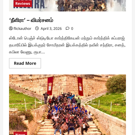
Reviews
‘நீளிரா’ – விமர்சனம்
flickauthor
April 3, 2026
0
ஸ்டோன் பெஞ்ச் ஸ்டுடியோ கார்த்திகேயன் மற்றும் கார்த்திக் சுப்பராஜ்
தயாரிப்பில் இயக்குநர் சோமீதரன் இயக்கத்தில் நவீன் சந்திரா, சனத்,
கபிலா வேணு, ரூபா...
Read
Read More
more
about
‘நீளிரா’
–
விமர்சனம்
News