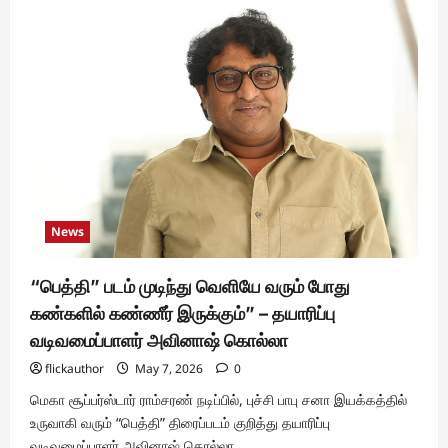
சல்மானின்
ஸ்டைலீஷ்
படம்
“ஐ
அம்
கேம்”
வரும்
ஆகஸ்ட்
2026
வெளியாகிறது
!
!
News
“பெத்தி” படம் முடிந்து வெளியே வரும் போது
கண்களில் கண்ணீர் இருக்கும்” – தயாரிப்பு
வடிவமைப்பாளர் அவினாஷ் கொல்லா
flickauthor
May 7, 2026
0
மெகா சூப்பர்ஸ்டார் ராம்சரண் நடிப்பில், புச்சி பாபு சனா இயக்கத்தில்
உருவாகி வரும் “பெத்தி” திரைப்படம் குறித்து தயாரிப்பு
வடிவமைப்பாளர் அவினாஷ் கொல்லா...