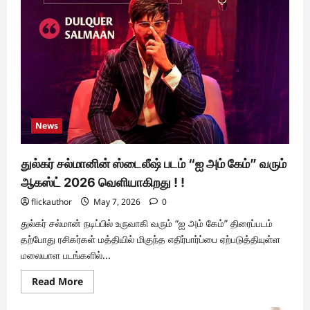
புரொடக்ஷன்ஸ்
வழங்கும்,
இயக்குநர்
எம்.ஆர்.
பாரதி
இயக்கத்தில்,
நவாஸ்
மற்றும்
ஷெர்ரி
அகர்வால்
நடிப்பில்
காதல்,
ஏக்கம்
News
மற்றும்
இசையின்
மாயாஜாலத்தைக்
கொண்டாடும்
துல்கர் சல்மானின் ஸ்டைலீஷ் படம் “ஐ அம் கேம்” வரும்
மியூசிக்கல்
ரொமான்ஸ்
ஆகஸ்ட் 2026 வெளியாகிறது ! !
திரைப்படம்’சைக்கிள்
கேப்’!
flickauthor
May 7, 2026
0
துல்கர் சல்மான் நடிப்பில் உருவாகி வரும் “ஐ அம் கேம்” திரைப்படம்
தற்போது ரசிகர்கள் மத்தியில் மிகுந்த எதிர்பார்ப்பை ஏற்படுத்தியுள்ள
மலையாள படங்களில்...
Read
Read More
more
about
துல்கர்