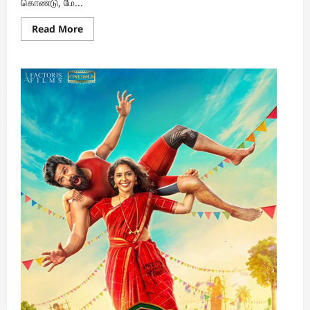
கொண்டு, மே...
Read
Read More
more
about
‘வாரண்ட்’
–
மே
22ல்
வெளியாகும்
ZEE5
தமிழின்
அதிரடி
கிராமப்புற
குற்றக்
கதை