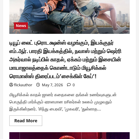
News
டியூப் லைட் புரொடக்ஷன்ஸ் வழங்கும், இயக்குநர்
எம்.ஆர். பாரதி இயக்கத்தில், நவாஸ் மற்றும் ஷெர்ரி
அகர்வால் நடிப்பில் காதல், ஏக்கம் மற்றும் இசையின்
மாயாஜாலத்தைக் கொண்டாடும் மியூசிக்கல்
ரொமான்ஸ் திரைப்படம்’சைக்கிள் கேப்’!
flickauthor
May 7, 2026
0
மியூசிக்கல் காதல் ஜானர் கதைகளை தங்கள் உணர்வுகளுடன்
பொருத்தி பார்க்கும் ஏராளமான ரசிகர்கள் உலகம் முழுவதும்
இருக்கின்றனர். ’சிந்து பைரவி’, ’முகவரி’, ’துள்ளாத...
Read
Read More
more
about
டியூப்
லைட்