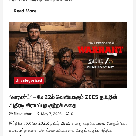
Read
Read More
more
about
“பெத்தி”
படம்
முடிந்து
வெளியே
வரும்
போது
கண்களில்
கண்ணீர்
இருக்கும்”
–
தயாரிப்பு
வடிவமைப்பாளர்
அவினாஷ்
கொல்லா
Uncategorized
‘வாரண்ட்’ – மே 22ல் வெளியாகும் ZEE5 தமிழின்
அதிரடி கிராமப்புற குற்றக் கதை
flickauthor
May 7, 2026
0
இந்தியா, XX மே 2026: தமிழ் ZEE5 தனது தைரியமான, வேரூன்றிய,
சமரசமற்ற கதை சொல்லல் வரிசையை மேலும் வலுப்படுத்திக்