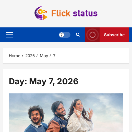
Skip
to
content
Subscribe
Primary
Menu
Home
2026
May
7
Day:
May 7, 2026