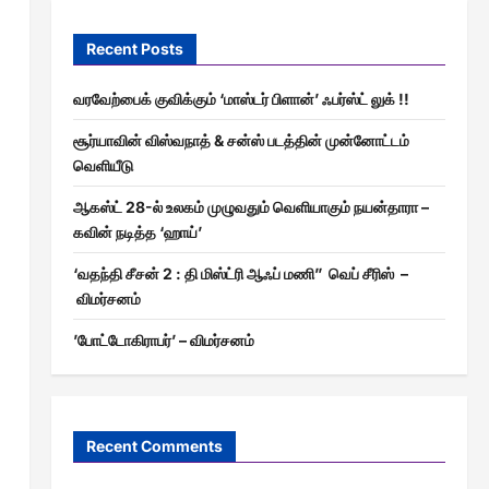
Recent Posts
வரவேற்பைக் குவிக்கும் ‘மாஸ்டர் பிளான்’ ஃபர்ஸ்ட் லுக் !!
சூர்யாவின் விஸ்வநாத் & சன்ஸ் படத்தின் முன்னோட்டம்
வெளியீடு
ஆகஸ்ட் 28-ல் உலகம் முழுவதும் வெளியாகும் நயன்தாரா –
கவின் நடித்த ‘ஹாய்’
‘வதந்தி சீசன் 2 : தி மிஸ்ட்ரி ஆஃப் மணி” வெப் சீரிஸ் –
விமர்சனம்
’போட்டோகிராபர்’ – விமர்சனம்
Recent Comments