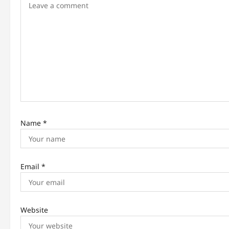
g
a
t
i
o
n
Name
*
Email
*
Website