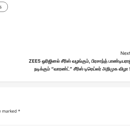
s
Next
ZEE5 ஒரிஜினல் சீரிஸ் வழங்கும், பிரசாந்த் பாண்டியராஜ
நடிக்கும் “வாரண்ட்” சீரிஸ் டிரெய்லர் அறிமுக விழா 
re marked
*