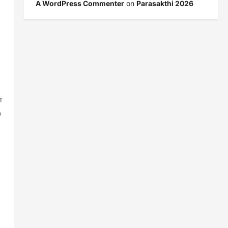
A WordPress Commenter
on
Parasakthi 2026
்
்