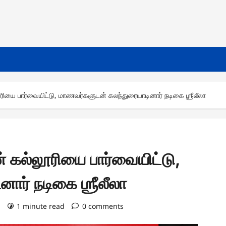
யை பார்வையிட்டு, மாணவர்களுடன் கலந்துரையாடினார் நடிகை ஶ்ரீலீலா
கல்லூரியை பார்வையிட்டு,
ர் நடிகை ஶ்ரீலீலா
)
1 minute read
0 comments