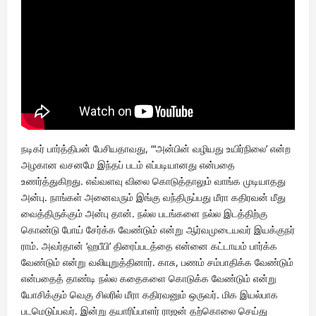
நடிகர் பார்த்திபன் பேசியதாவது, “‘அன்பின் வழியது உயிர்நிலை’ என்ற
அழகான வசனமே இந்தப் படம் எப்படியானது என்பதை
உணர்த்துகிறது. எவ்வளவு விலை கொடுத்தாலும் வாங்க முடியாதது
அன்பு. நாங்கள் அனைவரும் இங்கு வந்திருப்பது மீரா கதிரவன் மீது
வைத்திருக்கும் அன்பு தான். நல்ல படங்களை நல்ல இடத்திற்கு
கொண்டு போய் சேர்க்க வேண்டும் என்று ஆர்வமுடையவர் இயக்குநர்
ராம். அவர்தான் ‘ஹபீபி’ திரைப்படத்தை என்னை கட்டாயம் பார்க்க
வேண்டும் என்று வலியுறுத்தினார். காசு, பணம் சம்பாதிக்க வேண்டும்
என்பதைத் தாண்டி நல்ல கதைகளை கொடுக்க வேண்டும் என்று
யோசிக்கும் வெகு சிலரில் மீரா கதிரவனும் ஒருவர். மிக இயல்பாக
படமெடுப்பவர். இன்று தயாரிப்பாளர் ராஜன் தற்கொலை செய்து