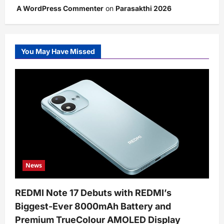
A WordPress Commenter
on
Parasakthi 2026
You May Have Missed
News
REDMI Note 17 Debuts with REDMI’s
Biggest-Ever 8000mAh Battery and
Premium TrueColour AMOLED Display