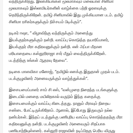
வந்திருக்கிறது. இலக்கியங்கள் மூலமாகவும் மலையாள சினிமா
மூலமாகவும் இஸ்லாமியர்களின் வாழ்க்கை பற்றி ஓரளவுக்கு
தெரிந்திருக்கிறேன். தமிழ் சினிமாவில் இது முக்கியமான படம். தமிழ்
சினிமா ரசிகர்களுக்கும் நிச்சயம் பிடிக்கும்”.
நடிகர் ஈஷா, ” விழாவிற்கு வந்திருக்கும் அனைத்து
இயக்குநர்களுக்கும் நன்றி. வாய்ப்பு கொடுத்த தயாரிப்பாளர்,
இயக்குநர் மீரா கதிரவனுக்கும் நன்றி. என் அப்பா மீதான
மரியாதையை கஸ்தூரிராஜா சார் மீதும் வைத்திருக்கிறேன்.
படத்திற்கு உங்கள் ஆதரவு தேவை”.
நடிகை மாளவிகா மனோஜ், “தமிழில் எனக்கு இதுதான் முதல் படம்.
படக்குழுவினர் அனைவருக்கும் வாழ்த்துக்கள்”.
இசையமைப்பாளர் சாம் சி எஸ், “வன்முறை நிறைந்த படங்களுக்கு
இடையில் மனதை மயிலிறகால் வருடும் இந்த கதைக்கு
இசையமைக்கும் வாய்ப்பு கிடைத்தது. நானும் மீராவும் நிறைய
சண்டை போட்டிருக்கிறோம். ஆனால், இப்போது இருவரும் நல்ல
நண்பர்கள். இந்தப் படத்துக்கு பணிபுரிய வாய்ப்பு கொடுத்ததற்கு மீரா
கதிரவனுக்கு நன்றி. படக்குழுவினர் அனைவரும் சிறப்பாக
பணியாற்றியுள்ளனர். கஸ்தூரி ராஜாவின் நடிப்பிறகு பெரிய விருது