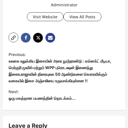
Administrator
Visit Website
View All Posts
P
Previous:
o
உலகை உலுக்கிய இசையின் அரை நூற்றாண்டு : கனெக்ட் மீடியா,
s
மெர்குரி மூவீஸ் மற்றும் WPP புரொடக்ஷன் இணைந்து
இளையராஜாவின் திரையுலக 50 ஆண்டுகளை கௌரவிக்கும்
t
வகையில் இசை அஞ்சலியை உருவாக்கியுள்ளன !!
n
Next:
a
ஒரு மகத்தான பயணத்தின் தொடக்கம்…
v
i
g
Leave a Reply