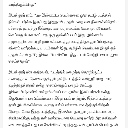
காத்திருக்கிறது”
இயக்குநர் ராம், “பல இஸ்லாமிய பெயர்களை ஒரே தமிழ் படத்தில்
நீங்கள் பார்க்க இருப்பது இதுதான் முதல்முறை என நினைக்கிறேன்.
பச்சைத் தாயத்து இல்லாத, கசாப்பு கடைக்க போகாத, பிரியாணி
செய்வது போல காட்டாத ஒரு முஸ்லிம் படம் இது. இஸ்லாமிய
சமூகத்தினரை பற்றி நாம் கட்டமைத்து வைத்திருக்கும் பிம்பத்தை
எல்லாம் மாற்றக்கூடிய படம்தான் இது. தமிழில் வெளியாக இருக்கும்
முதல் அசல் தமிழ் இஸ்லாமிய சினிமா இது. படம் வெற்றியடைய துவா
செய்கிறேன்”
இயக்குநர் மீரா கதிரவன், “படத்தில் உழைத்த தொழில்நுட்ப
கலைஞர்கள் அனைவருக்கும் நன்றி. படத்தில் கஸ்தூரி ராஜா சார்
நடித்திருக்கிறார் என்று சொன்னதும் பலரும் கேட்டது
இஸ்லாமியர்களின் என்றால் சிவப்பாக தானே இருப்பார்கள் என்று.
இதுபோன்ற பல பிம்பங்களை இந்த படம் மாற்றும். இந்தப் படத்தை
நான் இயக்கவில்லை. அதை சஸ்பென்ஸாக வைத்திருக்கிறேன்.
அதைப் போல இந்த படத்திற்கு இன்னொருவரும் முக்கியமானவர்.
சினிமாவிற்கு வந்து என் உண்மையான பெயரை மாற்றி மீரா கதிரவன்
என வைத்தபோது பல கேள்விகள் எழுந்தது. என் தாயின் பெயர் தான்