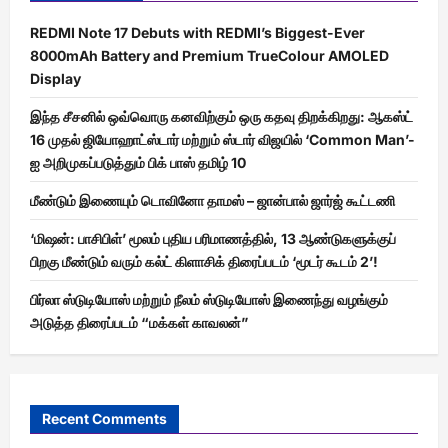
REDMI Note 17 Debuts with REDMI’s Biggest-Ever
8000mAh Battery and Premium TrueColour AMOLED
Display
இந்த சீசனில் ஒவ்வொரு கனவிற்கும் ஒரு கதவு திறக்கிறது: ஆகஸ்ட்
16 முதல் ஜியோஹாட்ஸ்டார் மற்றும் ஸ்டார் விஜயில் ‘Common Man’-
ஐ அறிமுகப்படுத்தும் பிக் பாஸ் தமிழ் 10
மீண்டும் இணையும் டொவினோ தாமஸ் – ஜான்பால் ஜார்ஜ் கூட்டணி
‘மிஷன்: பாசிபிள்’ மூலம் புதிய பரிமாணத்தில், 13 ஆண்டுகளுக்குப்
பிறகு மீண்டும் வரும் கல்ட் கிளாசிக் திரைப்படம் ‘மூடர் கூடம் 2’!
பிர்லா ஸ்டுடியோஸ் மற்றும் நீலம் ஸ்டுடியோஸ் இணைந்து வழங்கும்
அடுத்த திரைப்படம் “மக்கள் காவலன்”
Recent Comments