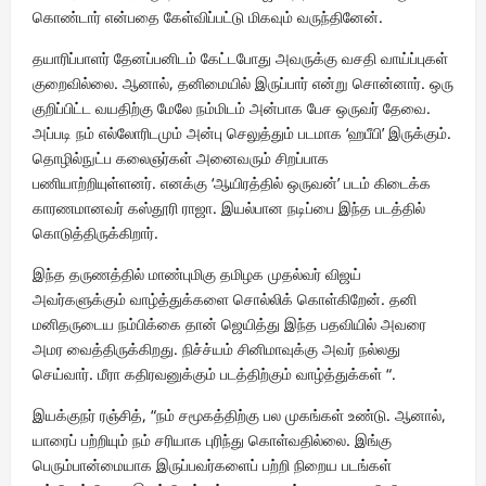
கொண்டார் என்பதை கேள்விப்பட்டு மிகவும் வருந்தினேன்.
தயாரிப்பாளர் தேனப்பனிடம் கேட்டபோது அவருக்கு வசதி வாய்ப்புகள்
குறைவில்லை. ஆனால், தனிமையில் இருப்பார் என்று சொன்னார். ஒரு
குறிப்பிட்ட வயதிற்கு மேலே நம்மிடம் அன்பாக பேச ஒருவர் தேவை.
அப்படி நம் எல்லோரிடமும் அன்பு செலுத்தும் படமாக ‘ஹபீபி’ இருக்கும்.
தொழில்நுட்ப கலைஞர்கள் அனைவரும் சிறப்பாக
பணியாற்றியுள்ளனர். எனக்கு ‘ஆயிரத்தில் ஒருவன்’ படம் கிடைக்க
காரணமானவர் கஸ்தூரி ராஜா. இயல்பான நடிப்பை இந்த படத்தில்
கொடுத்திருக்கிறார்.
இந்த தருணத்தில் மாண்புமிகு தமிழக முதல்வர் விஜய்
அவர்களுக்கும் வாழ்த்துக்களை சொல்லிக் கொள்கிறேன். தனி
மனிதருடைய நம்பிக்கை தான் ஜெயித்து இந்த பதவியில் அவரை
அமர வைத்திருக்கிறது. நிச்ச்யம் சினிமாவுக்கு அவர் நல்லது
செய்வார். மீரா கதிரவனுக்கும் படத்திற்கும் வாழ்த்துக்கள் “.
இயக்குநர் ரஞ்சித், “நம் சமூகத்திற்கு பல முகங்கள் உண்டு. ஆனால்,
யாரைப் பற்றியும் நம் சரியாக புரிந்து கொள்வதில்லை. இங்கு
பெரும்பான்மையாக இருப்பவர்களைப் பற்றி நிறைய படங்கள்