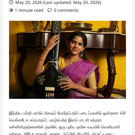
May 20, 2026 (Last updated: May 20, 2026)
1 minute read
0 comments
இந்திய பக்தி மரபில் மிகவும் போற்றப்படும் படைப்புகளில் ஒன்றான ‘ஸ்ரீ
வெங்கடேச சுப்ரபாதம்’, புகழ்பெற்ற இளம் பாடகி உத்தரா
உன்னிகிருஷ்ணனின் குரலில், ஒரு புதிய நவீன வடிவில் வெளியாகி
உள்ளது. ஜியோ சாவன், கானா, ஆப்பிள் மியூசிக், ஸ்பாட்டிஃபை,