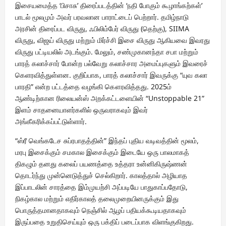
இசையமைத்த ‘பிசாசு’ திரைப்படத்தின் ‘நதி போகும் கூழாங்கற்கள்’
பாடல் மூலமும் அவர் பரவலான பாராட்டைப் பெற்றார். தமிழ்நாடு
அரசின் திரைப்பட விருது, ஃபிலிம்பேர் விருது (தெற்கு), SIIMA
விருது, விஜய் விருது மற்றும் மிர்ச்சி இசை விருது ஆகியவை இவரது
விருது பட்டியலில் அடங்கும். மேலும், சண்முகானந்தா சபா மற்றும்
பாரத் கலாச்சார் போன்ற பல்வேறு கலாச்சார அமைப்புகளும் இவரைச்
கெளரவித்துள்ளன. குறிப்பாக, பாரத் கலாச்சார் இவருக்கு “யுவ கலா
பாரதி” என்ற பட்டத்தை வழங்கி கௌரவித்தது. 2025ம்
ஆண்டிற்கான ரிலையன்ஸ் அறக்கட்டளையின் “Unstoppable 21”
இளம் சாதனையாளர்களில் ஒருவராகவும் இவர்
அங்கீகரிக்கப்பட்டுள்ளார்.
“ஸ்ரீ வெங்கடேச சுப்ரபாதத்தின்” இந்தப் புதிய வடிவத்தின் மூலம்,
மரபு இசைக்கும் சமகால இசைக்கும் இடையே ஒரு பாலமாகத்
திகழும் தனது கலைப் பயணத்தை உத்தரா உன்னிகிருஷ்ணன்
தொடர்ந்து முன்னெடுத்துச் செல்கிறார். காலத்தால் அழியாத
இப்பாடலின் சாரத்தை இம்முயற்சி அப்படியே பாதுகாப்பதோடு,
நிகழ்கால மற்றும் எதிர்காலத் தலைமுறையினருக்கும் இது
பொருத்தமானதாகவும் நெஞ்சில் ஆழப் பதியக்கூடியதாகவும்
இருப்பதை உறுதிசெய்யும் ஒரு பக்திப் படைப்பாக விளங்குகிறது.