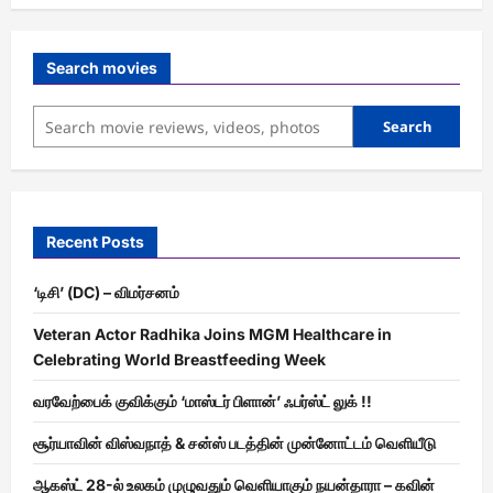
Search movies
Search
Recent Posts
‘டிசி’ (DC) – விமர்சனம்
Veteran Actor Radhika Joins MGM Healthcare in
Celebrating World Breastfeeding Week
வரவேற்பைக் குவிக்கும் ‘மாஸ்டர் பிளான்’ ஃபர்ஸ்ட் லுக் !!
சூர்யாவின் விஸ்வநாத் & சன்ஸ் படத்தின் முன்னோட்டம் வெளியீடு
ஆகஸ்ட் 28-ல் உலகம் முழுவதும் வெளியாகும் நயன்தாரா – கவின்