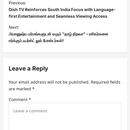
Previous:
o
Dish TV Reinforces South India Focus with Language-
s
first Entertainment and Seamless Viewing Access
t
Next:
அமானுஷ்ய மர்மங்களுடன் வரும் “தாழ் திறவா” – ரசிகர்களை
n
ஈர்க்கும் ஃபர்ஸ்ட் லுக் போஸ்டர்கள்!
a
v
i
Leave a Reply
g
a
Your email address will not be published.
Required fields
t
are marked
*
i
Comment
*
o
n