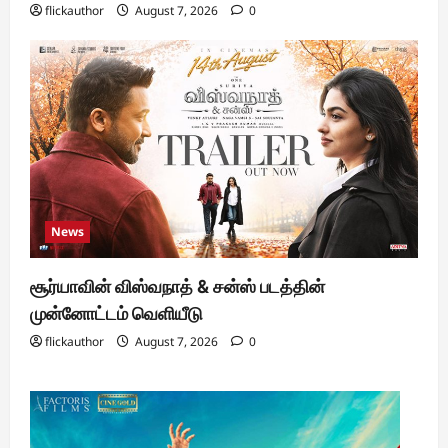
flickauthor
August 7, 2026
0
News
சூர்யாவின் விஸ்வநாத் & சன்ஸ் படத்தின்
முன்னோட்டம் வெளியீடு
flickauthor
August 7, 2026
0