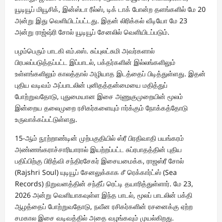
யூடியூப் மியூசிக், இன்ஸ்டா ரீல்ஸ், டிக் டாக் போன்ற தளங்களில் மே 20
அன்று இது வெளியிடப்பட்டது. இதன் லிரிக்கல் வீடியோ மே 23
அன்று ராஜ்ஷ்ரி சோல் யூடியூப் சேனலில் வெளியிடப்படும்.
பழம்பெரும் பாடகி எம்.எஸ். சுப்புலட்சுமி அவர்களால்
பிரபலப்படுத்தப்பட்ட இப்பாடல், பக்தர்களின் இல்லங்களிலும்
உள்ளங்களிலும் காலத்தால் அழியாத இடத்தைப் பிடித்துள்ளது. இதன்
புதிய வடிவம் அப்பாடலின் புனிதத்தன்மையை மதித்துப்
போற்றுவதோடு, புதுமையான இசை அணுகுமுறையின் மூலம்
இன்றைய தலைமுறை ரசிகர்களையும் ஈர்க்கும் நோக்கத்தோடு
உருவாக்கப்பட்டுள்ளது.
15-ஆம் நூற்றாண்டின் முற்பகுதியில் ஸ்ரீ பிரதிவாதி பயங்கரம்
அண்ணங்கராச்சாரியாரால் இயற்றப்பட்ட சுப்ரபாதத்தின் புதிய
பதிப்பிற்கு பிரித்வி சந்திரசேகர் இசையமைக்க, ராஜஸ்ரீ சோல்
(Rajshri Soul) யுடியூப் சேனலுக்காக சீ ரெக்கார்ட்ஸ் (Sea
Records) நிறுவனத்தின் சந்தீப் ரெட்டி தயாரித்துள்ளார். மே 23,
2026 அன்று வெளியாகவுள்ள இந்த பாடல், மூலப் பாடலின் பக்தி
ஆழத்தைப் போற்றுவதோடு, நவீன ரசிகர்களின் ரசனைக்கு ஏற்ற
சமகால இசை வடிவத்தில் அதை வழங்கவும் முயல்கிறது.