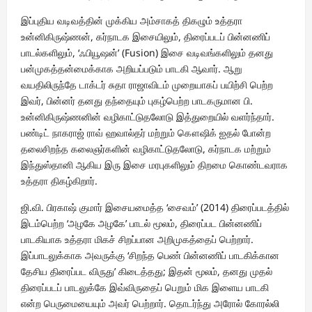
இப்புதிய வடிவத்தின் முக்கிய அம்சாகத் திகழும் உத்தரா
உன்னிகிருஷ்ணன், கர்நாடக இசையிலும், திரைப்படப் பின்னணிப்
பாடல்களிலும், ‘ஃபியூஷன்’ (Fusion) இசை வடிவங்களிலும் தனது
பன்முகத்தன்மைக்காக அறியப்படும் பாடகி ஆவார். ஆறு
வயதிலிருந்தே டாக்டர் சுதா ராஜாவிடம் முறையாகப் பயிற்சி பெற்ற
இவர், பின்னர் தனது தந்தையும் புகழ்பெற்ற பாடகருமான பி.
உன்னிகிருஷ்ணனின் வழிகாட்டுதலோடு இத்துறையில் வளர்ந்தார்.
பண்டிட் நாகராஜ் ராவ் ஹவால்தர் மற்றும் கௌஷிக் ஐதல் போன்ற
தலைசிறந்த கலைஞர்களின் வழிகாட்டுதலோடு, கர்நாடக மற்றும்
இந்துஸ்தானி ஆகிய இரு இசை மரபுகளிலும் திறமை கொண்டவராக
உத்தரா திகழ்கிறார்.
ஜி.வி. பிரகாஷ் குமார் இசையமைத்த ‘சைவம்’ (2014) திரைப்படத்தில்
இடம்பெற்ற ‘அழகே அழகே’ பாடல் மூலம், திரைப்பட பின்னணிப்
பாடகியாக உத்தரா மிகச் சிறப்பான அறிமுகத்தைப் பெற்றார்.
இப்பாடலுக்காக அவருக்கு ‘சிறந்த பெண் பின்னணிப் பாடகிக்கான
தேசிய திரைப்பட விருது’ கிடைத்தது; இதன் மூலம், தனது முதல்
திரைப்படப் பாடலுக்கே இவ்விருதைப் பெறும் மிக இளைய பாடகி
என்ற பெருமையையும் அவர் பெற்றார். தொடர்ந்து அரோல் கோரல்லி