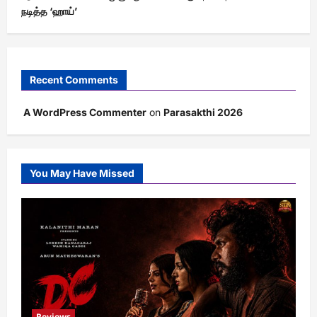
நடித்த ‘ஹாய்’
Recent Comments
A WordPress Commenter
on
Parasakthi 2026
You May Have Missed
Reviews