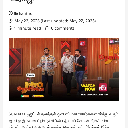
flickauthor
May 22, 2026 (Last updated: May 22, 2026)
1 minute read
0 comments
SUN NXT டிஜிட்டல் தளத்தில் ஒளிபரப்பாகி ரசிகர்களை ஈர்த்து வரும்
‘ஜாலி ஓ ஜிம்கானா’ நிகழ்ச்சியின் புதிய எபிஸோடில் மிர்ச்சி சிவா
மற்றும் பிரேம்ஜி ஆகியோர் கலந்து கொண்டனர்.‌ இவர்கள் இந்த