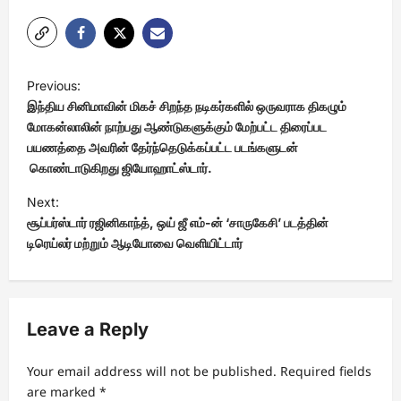
P
Previous:
o
இந்திய சினிமாவின் மிகச் சிறந்த நடிகர்களில் ஒருவராக திகழும்
s
மோகன்லாலின் நாற்பது ஆண்டுகளுக்கும் மேற்பட்ட திரைப்பட
பயணத்தை அவரின் தேர்ந்தெடுக்கப்பட்ட படங்களுடன்
t
கொண்டாடுகிறது ஜியோஹாட்ஸ்டார்.
n
Next:
a
சூப்பர்ஸ்டார் ரஜினிகாந்த், ஒய் ஜீ எம்-ன் ‘சாருகேசி’ படத்தின்
v
டிரெய்லர் மற்றும் ஆடியோவை வெளியிட்டார்
i
g
a
Leave a Reply
t
Your email address will not be published.
Required fields
i
are marked
*