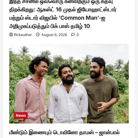
இந்த சீசனில் ஒவ்வொரு கனவிற்கும் ஒரு கதவு
திறக்கிறது: ஆகஸ்ட் 16 முதல் ஜியோஹாட்ஸ்டார்
மற்றும் ஸ்டார் விஜயில் ‘Common Man’-ஐ
அறிமுகப்படுத்தும் பிக் பாஸ் தமிழ் 10
flickauthor
August 6, 2026
0
News
மீண்டும் இணையும் டொவினோ தாமஸ் – ஜான்பால்