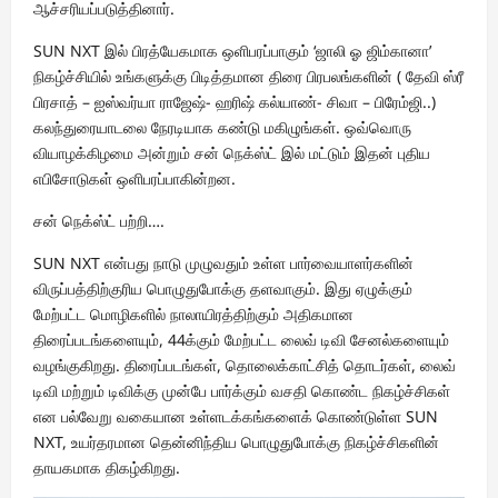
ஆச்சரியப்படுத்தினார்.
SUN NXT இல் பிரத்யேகமாக ஒளிபரப்பாகும் ‘ஜாலி ஓ ஜிம்கானா’
நிகழ்ச்சியில் உங்களுக்கு பிடித்தமான திரை பிரபலங்களின் ( தேவி ஸ்ரீ
பிரசாத் – ஐஸ்வர்யா ராஜேஷ்- ஹரிஷ் கல்யாண்- சிவா – பிரேம்ஜி..)
கலந்துரையாடலை நேரடியாக கண்டு மகிழுங்கள். ஒவ்வொரு
வியாழக்கிழமை அன்றும் சன் நெக்ஸ்ட் இல் மட்டும் இதன் புதிய
எபிசோடுகள் ஒளிபரப்பாகின்றன.
சன் நெக்ஸ்ட் பற்றி….
SUN NXT என்பது நாடு முழுவதும் உள்ள பார்வையாளர்களின்
விருப்பத்திற்குரிய பொழுதுபோக்கு தளவாகும். இது ஏழுக்கும்
மேற்பட்ட மொழிகளில் நாலாயிரத்திற்கும் அதிகமான
திரைப்படங்களையும், 44க்கும் மேற்பட்ட லைவ் டிவி சேனல்களையும்
வழங்குகிறது. திரைப்படங்கள், தொலைக்காட்சித் தொடர்கள், லைவ்
டிவி மற்றும் டிவிக்கு முன்பே பார்க்கும் வசதி கொண்ட நிகழ்ச்சிகள்
என பல்வேறு வகையான உள்ளடக்கங்களைக் கொண்டுள்ள SUN
NXT, உயர்தரமான தென்னிந்திய பொழுதுபோக்கு நிகழ்ச்சிகளின்
தாயகமாக திகழ்கிறது.