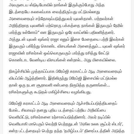
அவருடைய ஸ்டுடியோவில் நாங்கள் இருக்கும்போது அந்த
இடத்தையே கலகலப்பாக வைத்திருப்பது மட்டுமல்லாது
அனைவரையும் சந்தோஷப்படுத்துபவர் யுவன்தான். மற்றவர்கள்
அறிந்திறாத யுவனின் மற்றொரு பக்கத்தை நாங்கள் இருவரும் நேரில்
பார்த்து உள்ளோம்” என இருவரும் ஒரே வாய்ஸில் பதிலளித்தனர்.
அத்துடன் யுவன் ஷங்கர் ராஜா எனும் இசை மேதையை பற்றி இவர்கள்
இருவரும் பகிர்ந்து கொண்ட விசயங்கள் அனைத்தும்… யுவன் ஷங்கர்
ராஜாவின் ரசிகர்கள் ஒவ்வொருவரும் பார்த்து ரசித்து கேட்டு
கொண்டாட வேண்டிய விசயங்கள் என்றால்.. அது மிகையில்லை.
நிகழ்ச்சியில் முத்தாய்ப்பாக பிரேம்ஜி கரகாட்டம் ஆடி அனைவரையும்
வியப்பில் ஆழ்த்தினார். இதிலிருந்து பிரேம்ஜி இசையில் மட்டுமல்ல
தான் ஒரு நடன சூறாவளி என்பதை நிரூபித்த தருணங்கள்…
ரசிகர்களுக்கு கூடுதல் மகிழ்ச்சியை வழங்கியது.
பிரேம்ஜி கரகாட்டம் ஆடி அனைவரையும் ஆச்சரியப்படுத்தியதைப்
போல்.. சிவாவும் தனது புதிய படத்தைப் பற்றிய அறிவிப்பை
வெளியிட்டு, ரசிகர்களை உற்சாகப்படுத்தினார். அவர் நடிப்பில்
வெளியாகி மாபெரும் வெற்றி பெற்றதுடன் ‘அகில உலக சூப்பர் ஸ்டார்’,
என்ற பட்டத்தையும் பெற்று தந்த ‘தமிழ்ப்படம்’ திரைப்படத்தின் அடுத்த