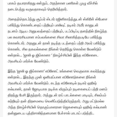
பாகம் தயாராகிறது என்றும், அதற்கான பணிகள் முழு வீச்சில்
நடைபெற்று வருவதாகவும் தெரிவித்தார்.‌
அதைத்தொடர்ந்து சூப்பர் ஸ்டார் ரஜினிகாந்த்துடன் ஸ்கிரீன் ஸ்பேசை
பகிர்ந்து கொண்டதைப் பற்றியும் பாலிவுட் நடிகர் அமீர் கானுடன்
நடனம் ஆடிய அனுபவத்தைப் பற்றியும், படப்பிடிப்பு தளத்தில் நிகழ்ந்த
பல சுவாரசியமான சம்பவங்களை சிவா சிலாகித்தபடியே பகிர்ந்து
கொண்டார். அதனுடன் தான் நடித்த படத்தைப் பற்றி அவர் பகிர்ந்து
கொண்ட சில தகவல்களை நீங்கள் தெரிந்து கொள்ள வேண்டும்
என்றால்… ‘ஜாலி ஓ ஜிம்கானா ‘ நிகழ்ச்சியின் இந்த எபிஸோடை
அவசியம் பார்க்க வேண்டும்.
இந்த ‘ஜாலி ஓ ஜிம்கானா’ எபிஸோட் உங்களை வெகுவாக கவர்ந்தது
என்றால்… இதற்கு முன் ஒளிபரப்பான எபிஸோடுகளை நீங்கள்
அவசியம் பார்க்க வேண்டும். கடந்த எபிஸோடில் நடிகர் ஹரிஷ்
கல்யாண், தான் ஜோடியாக நடிக்க விரும்பும் நடிகையைப் பற்றி மனம்
திறந்து பேசி இருந்தார். அத்துடன் ராப் பாடல்களை பாடியும், சிலம்பம்
சுற்றியும் தன் திறமையை வெளிப்படுத்தியிருந்தார். அது மட்டுமல்ல
அந்த நிகழ்ச்சியின் தொகுப்பாளரான ஜெகனையும் ஹரிஷ் கல்யாண்
தன்னுடைய புத்திசாலித்தனமான பேச்சால் பாடாய் படுத்தி..