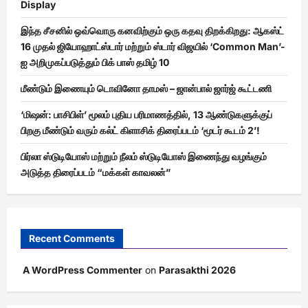
Display
இந்த சீசனில் ஒவ்வொரு கனவிற்கும் ஒரு கதவு திறக்கிறது: ஆகஸ்ட்
16 முதல் ஜியோஹாட்ஸ்டார் மற்றும் ஸ்டார் விஜயில் ‘Common Man’-
ஐ அறிமுகப்படுத்தும் பிக் பாஸ் தமிழ் 10
மீண்டும் இணையும் டொவினோ தாமஸ் – ஜான்பால் ஜார்ஜ் கூட்டணி
‘மிஷன்: பாசிபிள்’ மூலம் புதிய பரிமாணத்தில், 13 ஆண்டுகளுக்குப்
பிறகு மீண்டும் வரும் கல்ட் கிளாசிக் திரைப்படம் ‘மூடர் கூடம் 2’!
பிர்லா ஸ்டுடியோஸ் மற்றும் நீலம் ஸ்டுடியோஸ் இணைந்து வழங்கும்
அடுத்த திரைப்படம் “மக்கள் காவலன்”
Recent Comments
A WordPress Commenter
on
Parasakthi 2026