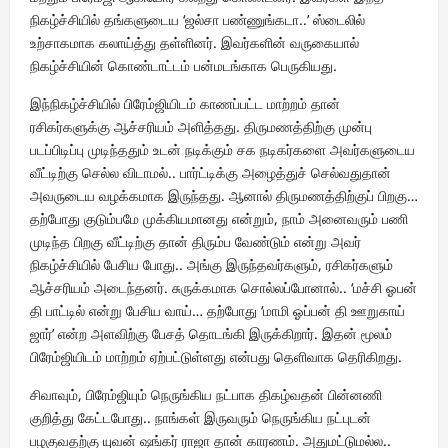
நிகழ்ச்சியில் தங்களுடைய ‘ஜல்சா பண்ணுங்கடா..’ ஸ்டைலில்
உற்சாகமாக கலாய்த்து தள்ளினர். இவர்களின் வருகையால்
நிகழ்ச்சியின் கொண்டாட்டம் பன்மடங்காக பெருகியது.‌
இந்நிகழ்ச்சியில் பிரேம்ஜியிடம் காணப்பட்ட மாற்றம் தான்
ரசிகர்களுக்கு ஆச்சரியம் அளித்தது. திருமணத்திற்கு முன்பு
படப்பிடிப்பு முடிந்ததும் உடன் நடிக்கும் சக நடிகர்களை அவர்களுடைய
வீட்டிற்கு செல்ல விடாமல்.. பார்ட்டிக்கு அழைத்துச் செல்வதுதான்
அவருடைய வழக்கமாக இருந்தது. ஆனால் திருமணத்திற்குப் பிறகு…
தற்போது குடும்பமே முக்கியமானது என்றும், நாம் அனைவரும் பணி
முடிந்த பிறகு வீட்டிற்கு தான் திரும்ப வேண்டும் என்று அவர்
நிகழ்ச்சியில் பேசிய போது.. அங்கு இருந்தவர்களும், ரசிகர்களும்
ஆச்சரியம் அடைந்தனர். சுருக்கமாக சொல்லப்போனால்.. ‘மச்சி ஓபன்
தி பாட்டில் என்று பேசிய வாய்… தற்போது ‘மாமி ஓப்பன் தி ஊறுகாய்
ஜார்’ என்ற அளவிற்கு பேசத் தொடங்கி இருக்கிறார். இதன் மூலம்
பிரேம்ஜியிடம் மாற்றம் ஏற்பட்டுள்ளது என்பது தெளிவாக தெரிகிறது.
சிவாவும், பிரேம்ஜியும் நெருங்கிய நட்பாக திகழ்வதன் பின்னணி
குறித்து கேட்டபோது.. நாங்கள் இருவரும் நெருங்கிய நட்புடன்
பழகுவதற்கு யுவன் ஷங்கர் ராஜா தான் காரணம். அதுமட்டுமல்ல..