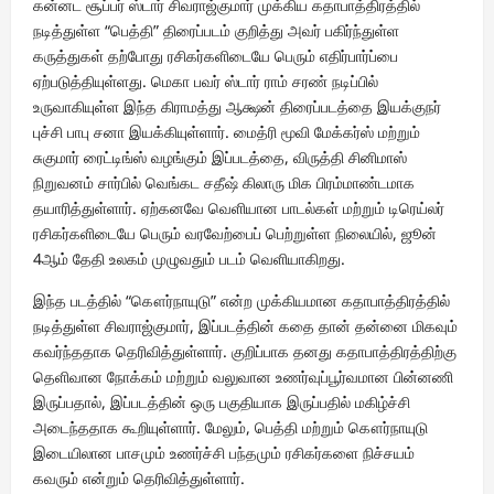
கன்னட சூப்பர் ஸ்டார் சிவராஜ்குமார் முக்கிய கதாபாத்திரத்தில்
நடித்துள்ள “பெத்தி” திரைப்படம் குறித்து அவர் பகிர்ந்துள்ள
கருத்துகள் தற்போது ரசிகர்களிடையே பெரும் எதிர்பார்ப்பை
ஏற்படுத்தியுள்ளது. மெகா பவர் ஸ்டார் ராம் சரண் நடிப்பில்
உருவாகியுள்ள இந்த கிராமத்து ஆக்ஷன் திரைப்படத்தை இயக்குநர்
புச்சி பாபு சனா இயக்கியுள்ளார். மைத்ரி மூவி மேக்கர்ஸ் மற்றும்
சுகுமார் ரைட்டிங்ஸ் வழங்கும் இப்படத்தை, விருத்தி சினிமாஸ்
நிறுவனம் சார்பில் வெங்கட சதீஷ் கிலாரு மிக பிரம்மாண்டமாக
தயாரித்துள்ளார். ஏற்கனவே வெளியான பாடல்கள் மற்றும் டிரெய்லர்
ரசிகர்களிடையே பெரும் வரவேற்பைப் பெற்றுள்ள நிலையில், ஜூன்
4ஆம் தேதி உலகம் முழுவதும் படம் வெளியாகிறது.
இந்த படத்தில் “கௌர்நாயுடு” என்ற முக்கியமான கதாபாத்திரத்தில்
நடித்துள்ள சிவராஜ்குமார், இப்படத்தின் கதை தான் தன்னை மிகவும்
கவர்ந்ததாக தெரிவித்துள்ளார். குறிப்பாக தனது கதாபாத்திரத்திற்கு
தெளிவான நோக்கம் மற்றும் வலுவான உணர்வுப்பூர்வமான பின்னணி
இருப்பதால், இப்படத்தின் ஒரு பகுதியாக இருப்பதில் மகிழ்ச்சி
அடைந்ததாக கூறியுள்ளார். மேலும், பெத்தி மற்றும் கௌர்நாயுடு
இடையிலான பாசமும் உணர்ச்சி பந்தமும் ரசிகர்களை நிச்சயம்
கவரும் என்றும் தெரிவித்துள்ளார்.