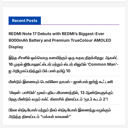
Recent Posts
REDMI Note 17 Debuts with REDMI’s Biggest-Ever
8000mAh Battery and Premium TrueColour AMOLED
Display
இந்த சீசனில் ஒவ்வொரு கனவிற்கும் ஒரு கதவு திறக்கிறது: ஆகஸ்ட்
16 முதல் ஜியோஹாட்ஸ்டார் மற்றும் ஸ்டார் விஜயில் ‘Common Man’-
ஐ அறிமுகப்படுத்தும் பிக் பாஸ் தமிழ் 10
மீண்டும் இணையும் டொவினோ தாமஸ் – ஜான்பால் ஜார்ஜ் கூட்டணி
‘மிஷன்: பாசிபிள்’ மூலம் புதிய பரிமாணத்தில், 13 ஆண்டுகளுக்குப்
பிறகு மீண்டும் வரும் கல்ட் கிளாசிக் திரைப்படம் ‘மூடர் கூடம் 2’!
பிர்லா ஸ்டுடியோஸ் மற்றும் நீலம் ஸ்டுடியோஸ் இணைந்து வழங்கும்
அடுத்த திரைப்படம் “மக்கள் காவலன்”