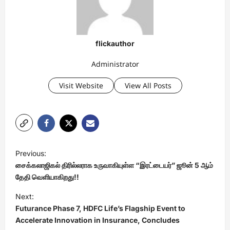
flickauthor
Administrator
Visit Website
View All Posts
P
Previous:
o
சைக்கலாஜிகல் திரில்லராக உருவாகியுள்ள “இரட்டையர்” ஜூன் 5 ஆம்
s
தேதி வெளியாகிறது!!
t
Next:
Futurance Phase 7, HDFC Life’s Flagship Event to
n
Accelerate Innovation in Insurance, Concludes
a