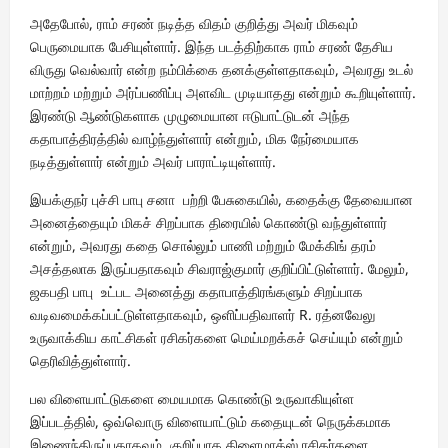
அதேபோல், ராம் சரண் நடித்த விதம் குறித்து அவர் மிகவும்
பெருமையாக பேசியுள்ளார். இந்த படத்திற்காக ராம் சரண் தேசிய
விருது வெல்வார் என்ற நம்பிக்கை தனக்குள்ளதாகவும், அவரது உடல்
மாற்றம் மற்றும் அர்ப்பணிப்பு அளவிட முடியாதது என்றும் கூறியுள்ளார்.
இரண்டு ஆண்டுகளாக முழுமையான ஈடுபாட்டுடன் அந்த
கதாபாத்திரத்தில் வாழ்ந்துள்ளார் என்றும், மிக நேர்மையாக
நடித்துள்ளார் என்றும் அவர் பாராட்டியுள்ளார்.
இயக்குநர் புச்சி பாபு சனா பற்றி பேசுகையில், கதைக்கு தேவையான
அனைத்தையும் மிகச் சிறப்பாக திரையில் கொண்டு வந்துள்ளார்
என்றும், அவரது கதை சொல்லும் பாணி மற்றும் மேக்கிங் தரம்
அசத்தலாக இருப்பதாகவும் சிவராஜ்குமார் குறிப்பிட்டுள்ளார். மேலும்,
ஜகபதி பாபு உட்பட அனைத்து கதாபாத்திரங்களும் சிறப்பாக
வடிவமைக்கப்பட்டுள்ளதாகவும், ஒளிப்பதிவாளர் R. ரத்னவேலு
உருவாக்கிய காட்சிகள் ரசிகர்களை மெய்மறக்கச் செய்யும் என்றும்
தெரிவித்துள்ளார்.
பல விளையாட்டுகளை மையமாக கொண்டு உருவாகியுள்ள
இப்படத்தில், ஒவ்வொரு விளையாட்டும் கதையுடன் நெருக்கமாக
இணைந்திருப்பதாகவும், குறிப்பாக கிளைமாக்ஸ் ரசிகர்களை