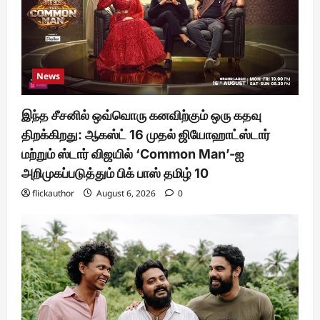
News
இந்த சீசனில் ஒவ்வொரு கனவிற்கும் ஒரு கதவு
திறக்கிறது: ஆகஸ்ட் 16 முதல் ஜியோஹாட்ஸ்டார்
மற்றும் ஸ்டார் விஜயில் ‘Common Man’-ஐ
அறிமுகப்படுத்தும் பிக் பாஸ் தமிழ் 10
flickauthor
August 6, 2026
0