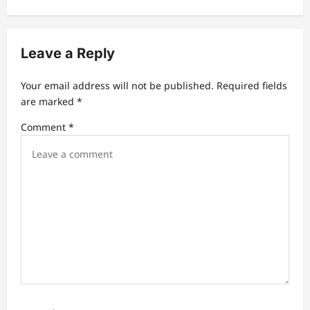
v
i
Leave a Reply
g
a
Your email address will not be published.
Required fields
t
are marked
*
i
Comment
*
o
n