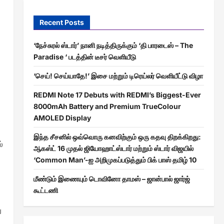
Recent Posts
‘நேச்சுரல் ஸ்டார்’ நானி நடித்திருக்கும் ‘தி பாரடைஸ் – The
Paradise ‘ படத்தின் டீசர் வெளியீடு
‘செய்! செய்யாதே!’ இசை மற்றும் டிரெய்லர் வெளியீட்டு விழா
REDMI Note 17 Debuts with REDMI’s Biggest-Ever
8000mAh Battery and Premium TrueColour
AMOLED Display
இந்த சீசனில் ஒவ்வொரு கனவிற்கும் ஒரு கதவு திறக்கிறது:
்
ஆகஸ்ட் 16 முதல் ஜியோஹாட்ஸ்டார் மற்றும் ஸ்டார் விஜயில்
‘Common Man’-ஐ அறிமுகப்படுத்தும் பிக் பாஸ் தமிழ் 10
மீண்டும் இணையும் டொவினோ தாமஸ் – ஜான்பால் ஜார்ஜ்
கூட்டணி
ு