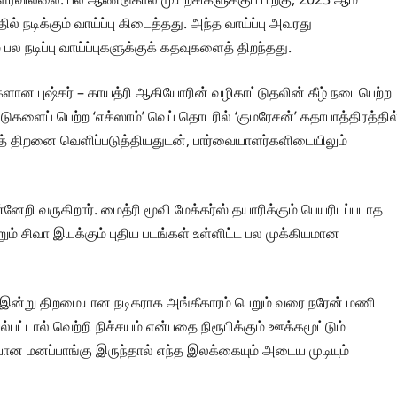
் நடிக்கும் வாய்ப்பு கிடைத்தது. அந்த வாய்ப்பு அவரது
ல நடிப்பு வாய்ப்புகளுக்குக் கதவுகளைத் திறந்தது.
களான புஷ்கர் – காயத்ரி ஆகியோரின் வழிகாட்டுதலின் கீழ் நடைபெற்ற
ுகளைப் பெற்ற ‘எக்ஸாம்’ வெப் தொடரில் ‘குமரேசன்’ கதாபாத்திரத்தில
ப்புத் திறனை வெளிப்படுத்தியதுடன், பார்வையாளர்களிடையிலும்
றி வருகிறார். மைத்ரி மூவி மேக்கர்ஸ் தயாரிக்கும் பெயரிடப்படாத
றும் சிவா இயக்கும் புதிய படங்கள் உள்ளிட்ட பல முக்கியமான
ு, இன்று திறமையான நடிகராக அங்கீகாரம் பெறும் வரை நரேன் மணி
்டால் வெற்றி நிச்சயம் என்பதை நிரூபிக்கும் ஊக்கமூட்டும்
யான மனப்பாங்கு இருந்தால் எந்த இலக்கையும் அடைய முடியும்