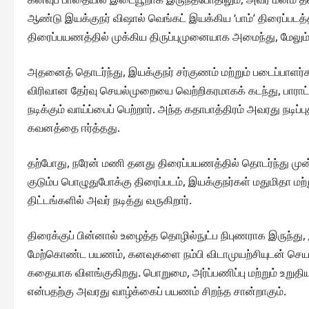
ஆண்டு இயக்குநர் விஷால் வெங்கட் இயக்கிய ‘பாம்’ திரைப்படத்தில
திரைப்பயணத்தில் முக்கிய திருப்புமுனையாக அமைந்து, மேலும் ப
அதனைத் தொடர்ந்து, இயக்குநர் சர்குணம் மற்றும் படைப்பாளர்
விரிவான தேர்வு செயல்முறையை வெற்றிகரமாகக் கடந்து, பாராட்ட
நடிக்கும் வாய்ப்பைப் பெற்றார். அந்த கதாபாத்திரம் அவரது நடி
கவனத்தை ஈர்த்தது.
தற்போது, நரேன் மணி தனது திரைப்பயணத்தில் தொடர்ந்து முன்னே
குடும்ப பொழுதுபோக்கு திரைப்படம், இயக்குநர்கள் மதுமிதா மற்
திட்டங்களில் அவர் நடித்து வருகிறார்.
திரைக்குப் பின்னால் உழைத்த தொழில்நுட்ப நிபுணராக இருந்த
மேற்கொண்ட பயணம், கனவுகளை நம்பி விடாமுயற்சியுடன் செயல்பட
கதையாக விளங்குகிறது. பொறுமை, அர்ப்பணிப்பு மற்றும் உறுதி
என்பதற்கு அவரது வாழ்க்கைப் பயணம் சிறந்த சான்றாகும்.