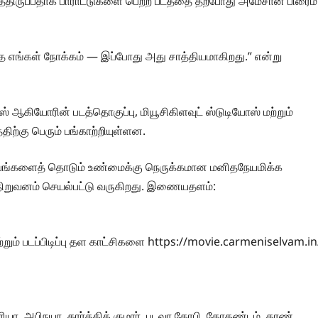
ித்திருப்பதாக பாராட்டுகளை பெற்ற படத்தை தற்போது அமேசான் பிரைம்
ே எங்கள் நோக்கம் — இப்போது அது சாத்தியமாகிறது.” என்று
ஸ் ஆகியோரின் படத்தொகுப்பு, மியூசிகிளவுட் ஸ்டுடியோஸ் மற்றும்
ிற்கு பெரும் பங்காற்றியுள்ளன.
தயங்களைத் தொடும் உண்மைக்கு நெருக்கமான மனிதநேயமிக்க
 நிறுவனம் செயல்பட்டு வருகிறது. இணையதளம்:
மற்றும் படப்பிடிப்பு தள காட்சிகளை https://movie.carmeniselvam.in
பிரியா, அபிநயா, கார்த்திக் குமார், படவா கோபி, கோதண்டம், கரண்