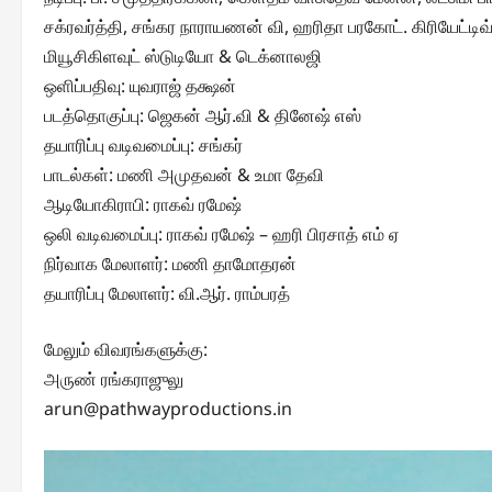
சக்ரவர்த்தி, சங்கர நாராயணன் வி, ஹரிதா பரகோட். கிரியேட்டிவ்
மியூசிகிளவுட் ஸ்டுடியோ & டெக்னாலஜி
ஒளிப்பதிவு: யுவராஜ் தக்ஷன்
படத்தொகுப்பு: ஜெகன் ஆர்.வி & தினேஷ் எஸ்
தயாரிப்பு வடிவமைப்பு: சங்கர்
பாடல்கள்: மணி அமுதவன் & உமா தேவி
ஆடியோகிராபி: ராகவ் ரமேஷ்
ஒலி வடிவமைப்பு: ராகவ் ரமேஷ் – ஹரி பிரசாத் எம் ஏ
நிர்வாக மேலாளர்: மணி தாமோதரன்
தயாரிப்பு மேலாளர்: வி.ஆர். ராம்பரத்
மேலும் விவரங்களுக்கு:
அருண் ரங்கராஜுலு
arun@pathwayproductions.in