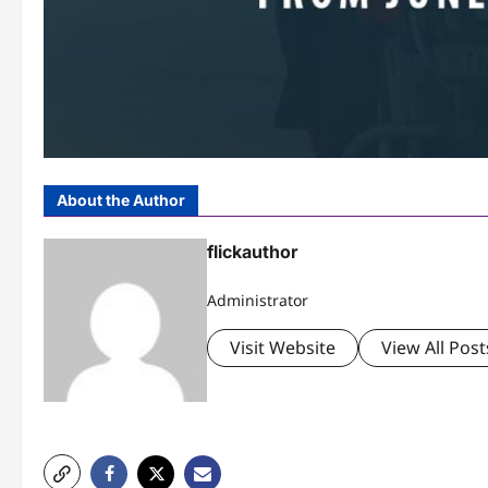
About the Author
flickauthor
Administrator
Visit Website
View All Post