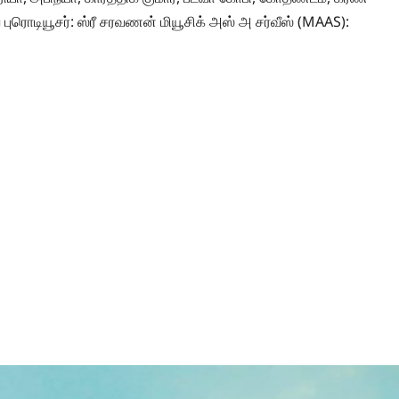
 புரொடியூசர்: ஸ்ரீ சரவணன் மியூசிக் அஸ் அ சர்வீஸ் (MAAS):