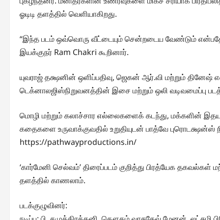
புகழ்ந்தனர். மனிதர்களின் உணர்வுகளை மிகச் சரியாக பிரதிபல
ஓடிடி தளத்தில் வெளியாகிறது.
“இந்த படம் ஒவ்வொரு வீட்டையும் சென்றடைய வேண்டும் என்பத
இயக்குநர் Ram Chakri கூறினார்.
யுவராஜ் தக்ஷனின் ஒளிப்பதிவு, ஜெகன் ஆர்.வி மற்றும் தினேஷ் எ
டெக்னாலஜிஸ்நிறுவனத்தின் இசை மற்றும் ஒலி வடிவமைப்பு படத்த
மொழி மற்றும் கலாச்சார எல்லைகளைக் கடந்து, மக்களின் இ
கதைகளை உருவாக்குவதில் உறுதியுடன் பாத்வே புரொடக்ஷன்ஸ்
https://pathwayproductions.in/
‘கார்மேனி செல்வம்’ திரைப்படம் குறித்து பிரத்யேக தகவல்கள் 
தளத்தில் காணலாம்.
படக்குழுவினர்:
நடிப்பு: பி. சமுத்திரக்கனி, கௌதம் வாசுதேவ் மேனன், லட்சுமி 