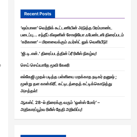
Recent Posts
‘ஷம்பாலா’ வெற்றிக் கூட்டணியின் அடுத்த பிரம்மாண்ட
படைப்பு… சந்தீப் கிஷனின் சோஷியோ ஃபேண்டஸி திரைப்படம்
‘கரிகாலா’ – மிரளவைக்கும் ஃபர்ஸ்ட் லுக் வெளியீடு!
‘ஜி.டி.என்.’ திரைப்படத்தின் ப்ரீ ரிலீஸ் நிகழ்வு!
்
செய் செய்யாதே மூவி கேலரி
எல்கேஜி முதல் படித்த பள்ளியை மறக்காத நடிகர் தனுஷ் ;
மூன்று தள கான்கிரீட் கட்டிடத்தைத் கட்டிக்கொடுத்து
அசத்தல்!
ஆகஸ்ட் 28-ல் திரைக்கு வரும் ‘ஒன்ஸ் மோர்’ –
அதிகாரப்பூர்வ ரிலீஸ் தேதி அறிவிப்பு!