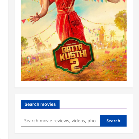
Search movies
Search
,