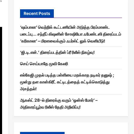
Recent Posts
‘ஷம்பாலா’ வெற்றிக் கூட்டணியின் அடுத்த பிரம்மாண்ட
படைப்பு… சந்தீப் கிஷனின் சோஷியோ ஃபேண்டஸி திரைப்படம்
‘கரிகாலா’ – மிரளவைக்கும் ஃபர்ஸ்ட் லுக் வெளியீடு!
‘ஜி.டி.என்.’ திரைப்படத்தின் ப்ரீ ரிலீஸ் நிகழ்வு!
செய் செய்யாதே மூவி கேலரி
எல்கேஜி முதல் படித்த பள்ளியை மறக்காத நடிகர் தனுஷ் ;
மூன்று தள கான்கிரீட் கட்டிடத்தைத் கட்டிக்கொடுத்து
அசத்தல்!
ஆகஸ்ட் 28-ல் திரைக்கு வரும் ‘ஒன்ஸ் மோர்’ –
அதிகாரப்பூர்வ ரிலீஸ் தேதி அறிவிப்பு!