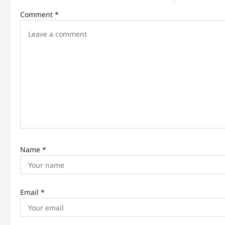
v
Comment
*
i
g
a
t
i
o
n
Name
*
Email
*