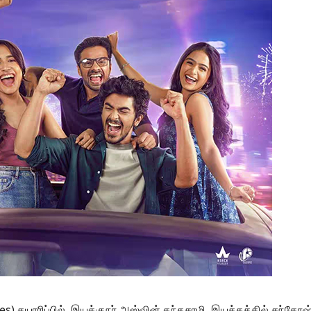
ies) தயாரிப்பில் இயக்குநர் அஸ்வின் கந்தசாமி இயக்கத்தில் சந்தோஷ்