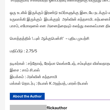
சாந்தகுமார் சகக்ரவர்தி ஒளிப்பதிவு கண்களுக்கு விருந்து படை
ஒரு உடலில் இருக்கும் இரண்டு உயிர்களுக்கு இடையே நடக்க
உருவாக்கி இருக்கும் இயக்குநர் அஸ்வின் கந்தசாமி. கற்பனைக்க
பாசம், எமோஷனல் என அனைத்தையும் கலந்து கலகலப்பான திரை
மொத்தத்தில் ‘டபுள் ஆக்குபென்சி’ – புதிய முயற்சி
மதிப்பீடு : 2.75/5
நடிகர்கள் : சந்தோஷ், ரேஷ்மா வெங்கடேஷ், சம்யுக்தா விஸ்வந
இசை : சாம் சி.எஸ்
இயக்கம் : அஸ்வின் கந்தசாமி
மக்கள் தொடர்பு : ரியாஸ் K அஹ்மத், பாரஸ் ரியாஸ்
About the Author
flickauthor