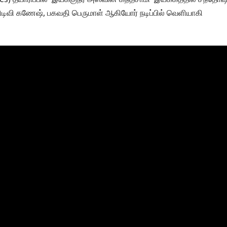
ிடிவி கணேஷ், பகவதி பெருமாள் ஆகியோர் நடிப்பில் வெளியாகி