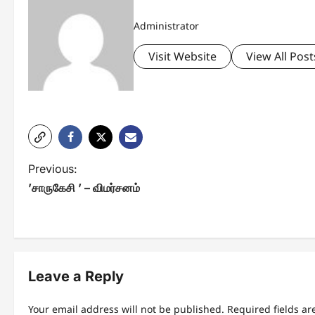
Administrator
Visit Website
View All Post
P
Previous:
’சாருகேசி ’ – விமர்சனம்
o
s
t
n
Leave a Reply
a
Your email address will not be published.
Required fields a