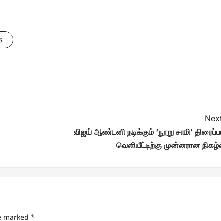
s
Next
விஜய் ஆண்டனி நடிக்கும் ‘நூறு சாமி’ திரைப்ப
வெளியீட்டிற்கு முன்னரான நிகழ்வ
re marked
*