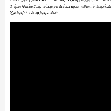
ரேஷ்மா வெங்கடேஷ், சம்யுக்தா விஸ்வநாதன், வினோத் கிஷன்,வ
இருக்கும் ‘டபுள் ஆக்குபென்சி’ .