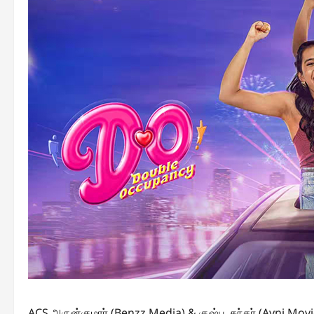
ACS அருன்குமார் (Benzz Media) & குஷ்பூ சுந்தர் (Avni Mov