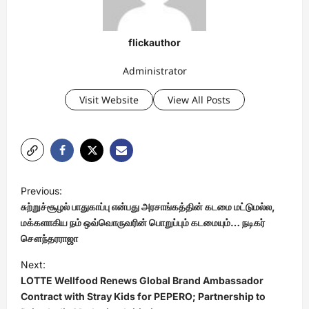
flickauthor
Administrator
Visit Website
View All Posts
P
Previous:
o
சுற்றுச்சூழல் பாதுகாப்பு என்பது அரசாங்கத்தின் கடமை மட்டுமல்ல,
s
மக்களாகிய நம் ஒவ்வொருவரின் பொறுப்பும் கடமையும்… நடிகர்
சௌந்தரராஜா
t
Next:
n
LOTTE Wellfood Renews Global Brand Ambassador
a
Contract with Stray Kids for PEPERO; Partnership to