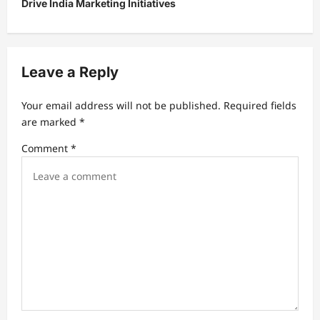
v
Drive India Marketing Initiatives
i
g
a
Leave a Reply
t
Your email address will not be published.
Required fields
i
are marked
*
o
Comment
*
n