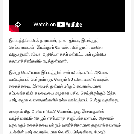
இப்படத்தில் பவிஷ் நாராயண், நாகா துர்கா, இயக்குநர்
செல்வராகவன், இயக்குநர் கே.எஸ். ரவிக்குமார், வனிதா
விஜயகுமார், ரம்யா, ஆதித்யா கதிர் உள்ளிட்ட பலர் முக்கிய
கதாபாத்திரங்களில் நடித்துள்ளனர்.
இன்று வெளியான இப்படத்தின் டீசர் ரசிகர்களிடம் அமோக
வரவேற்பைப் பெற்றுள்ளது. வெறும் 80 வினாடிகளில் காதல்,
நகைச்சுவை, இளமைத் துள்ளல் மற்றும் சுவாரஸ்யமான
சம்பவங்களின் கலவையை அழகாக பதிவு செய்திருக்கும் இந்த
டீசர், சமூக வலைதளங்களில் நல்ல வரவேற்பைப் பெற்று வருகிறது.
உறவுகள் மீது அதிக ஈடுபாடு கொண்ட ஒரு இளைஞனின்
வாழ்க்கையில் நிகழும் எதிர்பாராத திருப்பங்களையும், அதனால்
உருவாகும் நகைச்சுவை மற்றும் உணர்ச்சிகரமான தருணங்களையும்
படத்தின் டீசர் சுவாரஸ்யமாக வெளிப்படுத்துகிறது. மேலும்,