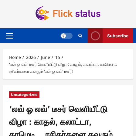
Skip
to
content
Subscribe
Primary
Menu
Home
2026
June
15
‘லவ் ஓ லவ்’ டீசர் வெளியீட்டு விழா : காதல், கலாட்டா, காமெடி…
ரசிகர்களை கவரும் ‘லவ் ஓ லவ்’ டீசர்!
Uncategorized
‘லவ் ஓ லவ்’ டீசர் வெளியீட்டு
விழா : காதல், கலாட்டா,
காமெடி… ரசிகர்களை கவரும்