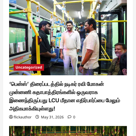
Uncategorized
‘பென்ஸ்’ திரைப்படத்தில் நடிகர் ரவி மோகன்
முன்னணி கதாபாத்திரங்களில் ஒருவராக
இணைந்திருப்பது LCU மீதான எதிர்பார்ப்பை மேலும்
அதிகமாக்கியுள்ளது!
flickauthor
May 31, 2026
0