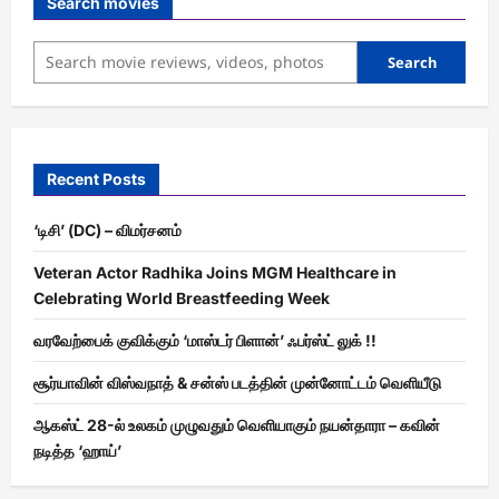
Search movies
Search
Recent Posts
‘டிசி’ (DC) – விமர்சனம்
Veteran Actor Radhika Joins MGM Healthcare in
Celebrating World Breastfeeding Week
வரவேற்பைக் குவிக்கும் ‘மாஸ்டர் பிளான்’ ஃபர்ஸ்ட் லுக் !!
சூர்யாவின் விஸ்வநாத் & சன்ஸ் படத்தின் முன்னோட்டம் வெளியீடு
ஆகஸ்ட் 28-ல் உலகம் முழுவதும் வெளியாகும் நயன்தாரா – கவின்
நடித்த ‘ஹாய்’