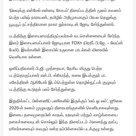
‘நிலவுக்கு என்மேல் என்னடி கோபம்’ திரைப்படத்தின் மூலம் கவனம்
பெற்ற பவிஷ் நாராயண், தமிழில் அறிமுகமாகும் பிரபல தெலுங்கு
யூடியூப் நட்சத்திரமான நாகா துர்காவுடன் ஜோடி சேர்ந்துள்ளார்.
படத்திற்கு இசையமைத்திருப்பவர்கள் வடசென்னையைச் சேர்ந்த
இளம் இசையமைப்பாளர் ஜோடியான FOXn (பிரதீப் பி.ஜே. – வேய்ன்
பேவி). இவர்களின் இசையில் உருவான பாடல்கள் விரைவில்
வெளியாக உள்ளன.
ஒளிப்பதிவாளர் பி.ஜி. முத்தையா, தேசிய விருது பெற்ற
படத்தொகுப்பாளர் என்.பி. ஸ்ரீகாந்த், கலை இயக்குநர் பா.
மகேந்திரன் ஆகியோர் இடம்பெற்றுள்ள தொழில்நுட்பக் குழுவும்
படத்திற்கு கூடுதல் பலம் சேர்த்துள்ளது.
இறுதிக்கட்ட பின்னணிப் பணிகளில் இருக்கும் ‘லவ் ஓ லவ்’, ஜூலை
2026-ல் உலகம் முழுவதும் திரையரங்குகளில் வெளியாகவுள்ளது.
இளைய தலைமுறையின் காதல், உறவுகள் மற்றும் வாழ்க்கையை
நகைச்சுவையுடன் சொல்லும் இந்த திரைப்படம் அனைத்து தரப்பு
ரசிகர்களையும் கவரும் என்ற நம்பிக்கையில் படக்குழு உள்ளது.