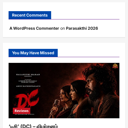
Recent Comments
A WordPress Commenter
on
Parasakthi 2026
You May Have Missed
Reviews
‘டிசி’ (DC) – விமர்சனம்