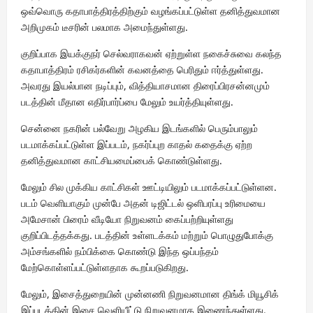
ஒவ்வொரு கதாபாத்திரத்திற்கும் வழங்கப்பட்டுள்ள தனித்துவமான
அறிமுகம் டீசரின் பலமாக அமைந்துள்ளது.
குறிப்பாக இயக்குநர் செல்வராகவன் ஏற்றுள்ள நகைச்சுவை கலந்த
கதாபாத்திரம் ரசிகர்களின் கவனத்தை பெரிதும் ஈர்த்துள்ளது.
அவரது இயல்பான நடிப்பும், வித்தியாசமான திரைப்பிரசன்னமும்
படத்தின் மீதான எதிர்பார்ப்பை மேலும் உயர்த்தியுள்ளது.
சென்னை நகரின் பல்வேறு அழகிய இடங்களில் பெரும்பாலும்
படமாக்கப்பட்டுள்ள இப்படம், நகர்ப்புற காதல் கதைக்கு ஏற்ற
தனித்துவமான காட்சியமைப்பைக் கொண்டுள்ளது.
மேலும் சில முக்கிய காட்சிகள் ஊட்டியிலும் படமாக்கப்பட்டுள்ளன.
படம் வெளியாகும் முன்பே அதன் டிஜிட்டல் ஒளிபரப்பு உரிமையை
அமேசான் பிரைம் வீடியோ நிறுவனம் கைப்பற்றியுள்ளது
குறிப்பிடத்தக்கது. படத்தின் உள்ளடக்கம் மற்றும் பொழுதுபோக்கு
அம்சங்களில் நம்பிக்கை கொண்டு இந்த ஒப்பந்தம்
மேற்கொள்ளப்பட்டுள்ளதாக கூறப்படுகிறது.
மேலும், இசைத்துறையின் முன்னணி நிறுவனமான திங்க் மியூசிக்
இப்படத்தின் இசை வெளியீட்டு நிறுவனமாக இணைந்துள்ளது.