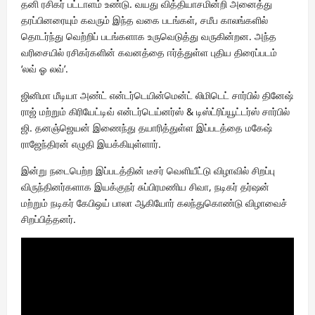
தனி ரசிகர் பட்டாளம் உண்டு. வயது வித்தியாசமின்றி அனைத்து
தரப்பினரையும் கவரும் இந்த வகை படங்கள், சமீப காலங்களில்
தொடர்ந்து வெற்றிப் படங்களாக உருவெடுத்து வருகின்றன. அந்த
வரிசையில் ரசிகர்களின் கவனத்தை ஈர்த்துள்ள புதிய திரைப்படம்
‘லவ் ஓ லவ்’.
ஜினிமா மீடியா அண்ட் என்டர்டெயின்மென்ட் லிமிடெட் சார்பில் தினேஷ்
ராஜ் மற்றும் கிரியேட்டிவ் என்டர்டெய்னர்ஸ் & டிஸ்ட்ரிப்யூட்டர்ஸ் சார்பில்
ஜி. தனஞ்ஜெயன் இணைந்து தயாரித்துள்ள இப்படத்தை மகேஷ்
ராஜேந்திரன் எழுதி இயக்கியுள்ளார்.
இன்று நடைபெற்ற இப்படத்தின் டீசர் வெளியீட்டு விழாவில் சிறப்பு
விருந்தினர்களாக இயக்குநர் சுப்பிரமணிய சிவா, நடிகர் தர்ஷன்
மற்றும் நடிகர் கேபிஒய் பாலா ஆகியோர் கலந்துகொண்டு விழாவைச்
சிறப்பித்தனர்.