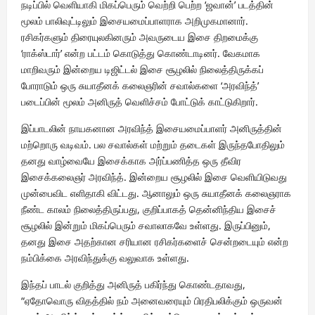
நடிப்பில் வெளியாகி மிகப்பெரும் வெற்றி பெற்ற ‘ஜவான்’ படத்தின்
மூலம் பாலிவுட்டிலும் இசையமைப்பாளராக அறிமுகமானார்.
ரசிகர்களும் திரையுலகினரும் அவருடைய இசை திறமைக்கு
‘ராக்ஸ்டார்’ என்ற பட்டம் கொடுத்து கொண்டாடினர். வேகமாக
மாறிவரும் இன்றைய டிஜிட்டல் இசை சூழலில் நிலைத்திருக்கப்
போராடும் ஒரு சுயாதீனக் கலைஞரின் சவால்களை ‘அரவிந்த்’
படைப்பின் மூலம் அனிருத் வெளிச்சம் போட்டுக் காட்டுகிறார்.
இப்பாடலின் நாயகனான அரவிந்த் இசையமைப்பாளர் அனிருத்தின்
மற்றொரு வடிவம். பல சவால்கள் மற்றும் தடைகள் இருந்தபோதிலும்
தனது வாழ்வையே இசைக்காக அர்ப்பணித்த ஒரு தீவிர
இசைக்கலைஞர் அரவிந்த். இன்றைய சூழலில் இசை வெளியிடுவது
முன்பைவிட எளிதாகி விட்டது. ஆனாலும் ஒரு சுயாதீனக் கலைஞராக
நீண்ட காலம் நிலைத்திருப்பது, குறிப்பாகத் தென்னிந்திய இசைச்
சூழலில் இன்றும் மிகப்பெரும் சவாலாகவே உள்ளது. இருப்பினும்,
தனது இசை அதற்கான சரியான ரசிகர்களைச் சென்றடையும் என்ற
நம்பிக்கை அரவிந்துக்கு வலுவாக உள்ளது.
இந்தப் பாடல் குறித்து அனிருத் பகிர்ந்து கொண்டதாவது,
“ஏதோவொரு விதத்தில் நம் அனைவரையும் பிரதிபலிக்கும் ஒருவன்