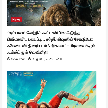
News
‘ஷம்பாலா’ வெற்றிக் கூட்டணியின் அடுத்த
பிரம்மாண்ட படைப்பு… சந்தீப் கிஷனின் சோஷியோ
ஃபேண்டஸி திரைப்படம் ‘கரிகாலா’ – மிரளவைக்கும்
ஃபர்ஸ்ட் லுக் வெளியீடு!
flickauthor
August 5, 2026
0