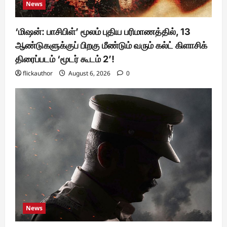
News
‘மிஷன்: பாசிபிள்’ மூலம் புதிய பரிமாணத்தில், 13
ஆண்டுகளுக்குப் பிறகு மீண்டும் வரும் கல்ட் கிளாசிக்
திரைப்படம் ‘மூடர் கூடம் 2’!
flickauthor
August 6, 2026
0
News