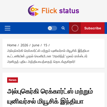
Skip
to
content
Subscribe
Primary
Menu
Home
2026
June
15
அல்புகெர்கி ரெக்கார்ட்ஸ் மற்றும் யுனிவர்சல் மியூசிக் இந்தியா
கூட்டணியின் முதல் வெளியீடான ‘அரவிந்த்’ மூலம் ராக்ஸ்டார்
அனிருத் புதிய அத்தியாயத்தைத் தொடங்குகிறார்!
News
அல்புகெர்கி ரெக்கார்ட்ஸ் மற்றும்
யுனிவர்சல் மியூசிக் இந்தியா