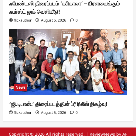
ஃபேண்டஸி திரைப்படம் ‘கரிகாலா’ – மிரளவைக்கும்
ஃபர்ஸ்ட் லுக் வெளியீடு!
flickauthor
August 5, 2026
0
News
‘ஜி.டி.என்.’ திரைப்படத்தின் ப்ரீ ரிலீஸ் நிகழ்வு!
flickauthor
August 5, 2026
0
Copyright © 2026 All rights reserved.
|
ReviewNews
by AF