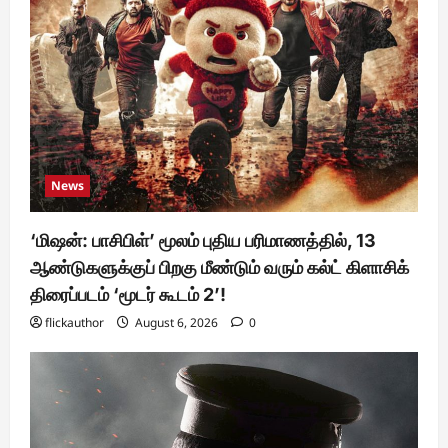
News
‘மிஷன்: பாசிபிள்’ மூலம் புதிய பரிமாணத்தில், 13
ஆண்டுகளுக்குப் பிறகு மீண்டும் வரும் கல்ட் கிளாசிக்
திரைப்படம் ‘மூடர் கூடம் 2’!
flickauthor
August 6, 2026
0