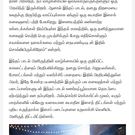
தான் அரவிந்த். நம் வாழ்க்கையில் ஒவ்வொருவருக்குள்ளும் ஒரு
‘அரவிந்த்’ இருக்கிறார். ஆனால் இந்தப் பாடல், தனது திறமையை
உலகுக்கு நிரூபித்து வாய்ப்புக்காக ஏங்கும் ஒரு சுயாதீன இசைக்
கலைஞரைப் பற்றி பேசுகிறது. இணையத்தில் எண்ணற்ற
உள்ளடக்கங்கள் நிரம்பியுள்ள இந்தக் காலத்தில், ஒரு தனித்துவமான
கலைஞர் வெற்றி பெற முயற்சிக்கும் போது எதிர்கொள்ளும்
சவால்களை நகைச்சுவை மற்றும் நையாண்டியுடன் இதில்
சொல்லியிருக்கிறோம்” என்றார்.
இந்தப் பாடல் அனிருத்தின் வாழ்க்கையில் ஒரு குறிப்பிட்ட
காலகட்டத்தைப் பிரதிபலிக்கிறது. தனது சொந்த அனுபவங்கள்,
போராட்டங்கள் மற்றும் வளர்ச்சிப் பாதையை இதில் பிரதிபலித்துள்ள
அவர், இதே போன்ற பயணத்தில் இருக்கும் பல கலைஞர்கள் மற்றும்
படைப்பாளர்களுடன் இந்தப் பாடல் உணர்வுப்பூர்வமான தொடர்பை
ஏற்படுத்தும் என நம்புகிறார். அல்புகெர்கி ரெக்கார்ட்ஸ் மூலம், வரும்
மாதங்களில் பல்வேறு வகையான சுயாதீன இசைத் திட்டங்கள் மற்றும்
புதிய கருத்தாக்க இசைப் படைப்புகளை உருவாக்கி வெளியிட
அனிருத் திட்டமிட்டுள்ளார்.