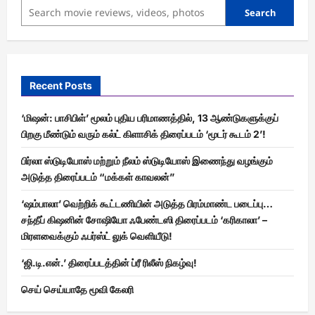
Search
Recent Posts
‘மிஷன்: பாசிபிள்’ மூலம் புதிய பரிமாணத்தில், 13 ஆண்டுகளுக்குப்
பிறகு மீண்டும் வரும் கல்ட் கிளாசிக் திரைப்படம் ‘மூடர் கூடம் 2’!
பிர்லா ஸ்டுடியோஸ் மற்றும் நீலம் ஸ்டுடியோஸ் இணைந்து வழங்கும்
அடுத்த திரைப்படம் “மக்கள் காவலன்”
‘ஷம்பாலா’ வெற்றிக் கூட்டணியின் அடுத்த பிரம்மாண்ட படைப்பு…
சந்தீப் கிஷனின் சோஷியோ ஃபேண்டஸி திரைப்படம் ‘கரிகாலா’ –
மிரளவைக்கும் ஃபர்ஸ்ட் லுக் வெளியீடு!
‘ஜி.டி.என்.’ திரைப்படத்தின் ப்ரீ ரிலீஸ் நிகழ்வு!
செய் செய்யாதே மூவி கேலரி