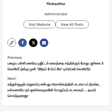
flickauthor
Administrator
Visit Website
View All Posts
P
Previous:
o
பழைய பள்ளி உணர்வு டிஜிட்டல் உலகத்தை சந்திக்கும் போது: ஜூலை 3
s
வெளியீட்டுக்கு முன் ‘பிரிதம் & பெட்ரோ’ டிரெய்லர் வெளியீடு
t
Next:
சுற்றுச்சூழல் பாதுகாப்பு என்பது அரசாங்கத்தின் கடமை மட்டுமல்ல,
n
மக்களாகிய நம் ஒவ்வொருவரின் பொறுப்பும் கடமையும்… நடிகர்
a
சௌந்தரராஜா
v
i