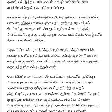
திரைப்படம், இந்திய சினிமாவின் மிகவும் பிரம்மாண்டமான
முயற்சிகளில் ஒன்றாக பார்க்கப்படுகிறது.
கன்னடம் மற்றும் ஆங்கிலத்தில் ஒரே நேரத்தில் படமாக்கப்பட்டுள்ள
டாக்ஸிக், இந்திய சினிமாவுக்கு புதிய தரத்தை அமைக்கும்
நோக்கத்துடன் உருவாகியுள்ளது. மேலும், கன்னடம், இந்தி,
ஆங்கிலம், தெலுங்கு, தமிழ் மற்றும் மலையாளம் ஆகிய மொழிகளில்
திரைப்படம் வெளியாகிறது.
இந்த பிரம்மாண்ட முயற்சிக்கு மேலும் வலுசேர்க்கும் வகையில்,
நயன்தாரா, கியாரா அத்வானி, ஹூமா குரேஷி, ருக்மிணி வசந்த்
மற்றும் தாரா சுதாரியா உள்ளிட்ட முன்னணி நட்சத்திரங்கள் முக்கிய
கதாபாத்திரங்களில் நடித்துள்ளனர்.
வெளியீட்டு கவுண்ட்டவுன் தொடங்கியுள்ள நிலையில், தற்போது
அனைவரது கவனமும் டாக்ஸிக் திரைப்படத்தின் மீதும் அதன்
உலகளாவிய திரையரங்கு வெளியீட்டு திட்டத்தின் மீதும்
திரும்பியுள்ளது. பண்டிகை காலத்தை குறிவைத்த வெளியீடு, நாடு
முழுவதும் ரசிகர்களை கவரும் வலிமை, சர்வதேச அளவில்
அதிகரித்து வரும் ஆர்வம் மற்றும் ஒவ்வொரு அறிவிப்பின் மூலமும்
விரிவடைந்து வரும் படத்தின் உலகம் ஆகியவை டாக்ஸிக்