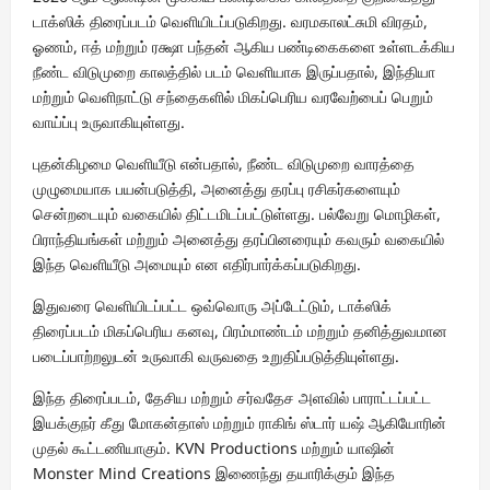
டாக்ஸிக் திரைப்படம் வெளியிடப்படுகிறது. வரமகாலட்சுமி விரதம்,
ஓணம், ஈத் மற்றும் ரக்ஷா பந்தன் ஆகிய பண்டிகைகளை உள்ளடக்கிய
நீண்ட விடுமுறை காலத்தில் படம் வெளியாக இருப்பதால், இந்தியா
மற்றும் வெளிநாட்டு சந்தைகளில் மிகப்பெரிய வரவேற்பைப் பெறும்
வாய்ப்பு உருவாகியுள்ளது.
புதன்கிழமை வெளியீடு என்பதால், நீண்ட விடுமுறை வாரத்தை
முழுமையாக பயன்படுத்தி, அனைத்து தரப்பு ரசிகர்களையும்
சென்றடையும் வகையில் திட்டமிடப்பட்டுள்ளது. பல்வேறு மொழிகள்,
பிராந்தியங்கள் மற்றும் அனைத்து தரப்பினரையும் கவரும் வகையில்
இந்த வெளியீடு அமையும் என எதிர்பார்க்கப்படுகிறது.
இதுவரை வெளியிடப்பட்ட ஒவ்வொரு அப்டேட்டும், டாக்ஸிக்
திரைப்படம் மிகப்பெரிய கனவு, பிரம்மாண்டம் மற்றும் தனித்துவமான
படைப்பாற்றலுடன் உருவாகி வருவதை உறுதிப்படுத்தியுள்ளது.
இந்த திரைப்படம், தேசிய மற்றும் சர்வதேச அளவில் பாராட்டப்பட்ட
இயக்குநர் கீது மோகன்தாஸ் மற்றும் ராகிங் ஸ்டார் யஷ் ஆகியோரின்
முதல் கூட்டணியாகும். KVN Productions மற்றும் யாஷின்
Monster Mind Creations இணைந்து தயாரிக்கும் இந்த