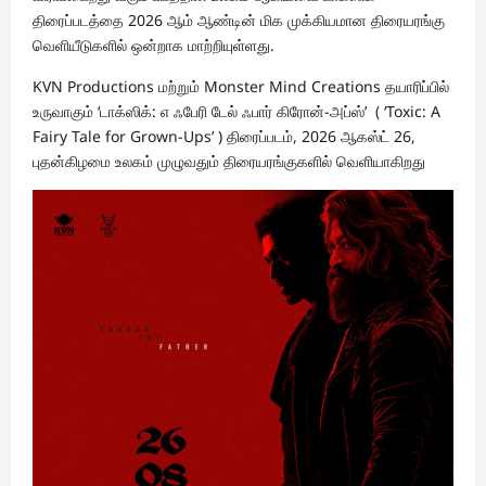
திரைப்படத்தை 2026 ஆம் ஆண்டின் மிக முக்கியமான திரையரங்கு
வெளியீடுகளில் ஒன்றாக மாற்றியுள்ளது.
KVN Productions மற்றும் Monster Mind Creations தயாரிப்பில்
உருவாகும் ‘டாக்ஸிக்: எ ஃபேரி டேல் ஃபார் கிரோன்-அப்ஸ்’ ( ‘Toxic: A
Fairy Tale for Grown-Ups’ ) திரைப்படம், 2026 ஆகஸ்ட் 26,
புதன்கிழமை உலகம் முழுவதும் திரையரங்குகளில் வெளியாகிறது