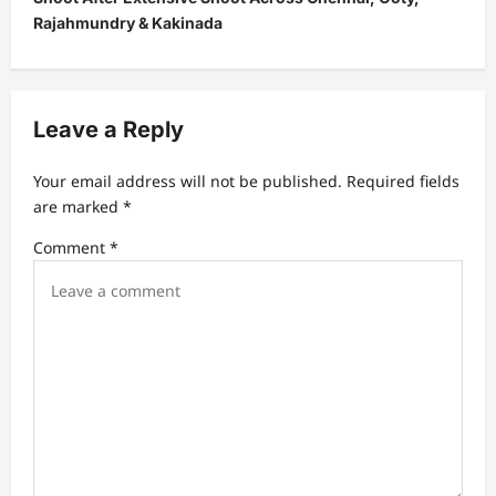
a
Rajahmundry & Kakinada
v
i
g
Leave a Reply
a
t
Your email address will not be published.
Required fields
are marked
*
i
Comment
*
o
n