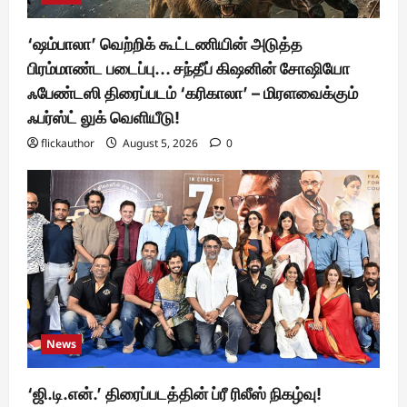
‘ஷம்பாலா’ வெற்றிக் கூட்டணியின் அடுத்த
பிரம்மாண்ட படைப்பு… சந்தீப் கிஷனின் சோஷியோ
ஃபேண்டஸி திரைப்படம் ‘கரிகாலா’ – மிரளவைக்கும்
ஃபர்ஸ்ட் லுக் வெளியீடு!
flickauthor
August 5, 2026
0
News
‘ஜி.டி.என்.’ திரைப்படத்தின் ப்ரீ ரிலீஸ் நிகழ்வு!