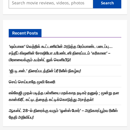
Search
Recent Posts
‘ஷம்பாலா’ வெற்றிக் கூட்டணியின் அடுத்த பிரம்மாண்ட படைப்பு…
சந்தீப் கிஷனின் சோஷியோ ஃபேண்டஸி திரைப்படம் ‘கரிகாலா’ –
மிரளவைக்கும் ஃபர்ஸ்ட் லுக் வெளியீடு!
‘ஜி.டி.என்.’ திரைப்படத்தின் ப்ரீ ரிலீஸ் நிகழ்வு!
செய் செய்யாதே மூவி கேலரி
எல்கேஜி முதல் படித்த பள்ளியை மறக்காத நடிகர் தனுஷ் ; மூன்று தள
கான்கிரீட் கட்டிடத்தைத் கட்டிக்கொடுத்து அசத்தல்!
ஆகஸ்ட் 28-ல் திரைக்கு வரும் ‘ஒன்ஸ் மோர்’ – அதிகாரப்பூர்வ ரிலீஸ்
தேதி அறிவிப்பு!