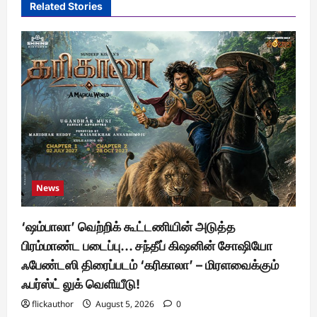
Related Stories
News
‘ஷம்பாலா’ வெற்றிக் கூட்டணியின் அடுத்த
பிரம்மாண்ட படைப்பு… சந்தீப் கிஷனின் சோஷியோ
ஃபேண்டஸி திரைப்படம் ‘கரிகாலா’ – மிரளவைக்கும்
ஃபர்ஸ்ட் லுக் வெளியீடு!
flickauthor
August 5, 2026
0