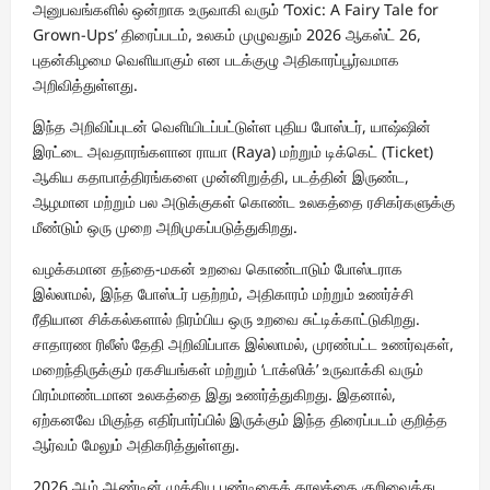
அனுபவங்களில் ஒன்றாக உருவாகி வரும் ‘Toxic: A Fairy Tale for
Grown-Ups’ திரைப்படம், உலகம் முழுவதும் 2026 ஆகஸ்ட் 26,
புதன்கிழமை வெளியாகும் என படக்குழு அதிகாரப்பூர்வமாக
அறிவித்துள்ளது.
இந்த அறிவிப்புடன் வெளியிடப்பட்டுள்ள புதிய போஸ்டர், யாஷ்ஷின்
இரட்டை அவதாரங்களான ராயா (Raya) மற்றும் டிக்கெட் (Ticket)
ஆகிய கதாபாத்திரங்களை முன்னிறுத்தி, படத்தின் இருண்ட,
ஆழமான மற்றும் பல அடுக்குகள் கொண்ட உலகத்தை ரசிகர்களுக்கு
மீண்டும் ஒரு முறை அறிமுகப்படுத்துகிறது.
வழக்கமான தந்தை-மகன் உறவை கொண்டாடும் போஸ்டராக
இல்லாமல், இந்த போஸ்டர் பதற்றம், அதிகாரம் மற்றும் உணர்ச்சி
ரீதியான சிக்கல்களால் நிரம்பிய ஒரு உறவை சுட்டிக்காட்டுகிறது.
சாதாரண ரிலீஸ் தேதி அறிவிப்பாக இல்லாமல், முரண்பட்ட உணர்வுகள்,
மறைந்திருக்கும் ரகசியங்கள் மற்றும் ‘டாக்ஸிக்’ உருவாக்கி வரும்
பிரம்மாண்டமான உலகத்தை இது உணர்த்துகிறது. இதனால்,
ஏற்கனவே மிகுந்த எதிர்பார்ப்பில் இருக்கும் இந்த திரைப்படம் குறித்த
ஆர்வம் மேலும் அதிகரித்துள்ளது.
2026 ஆம் ஆண்டின் முக்கிய பண்டிகைக் காலத்தை குறிவைத்து