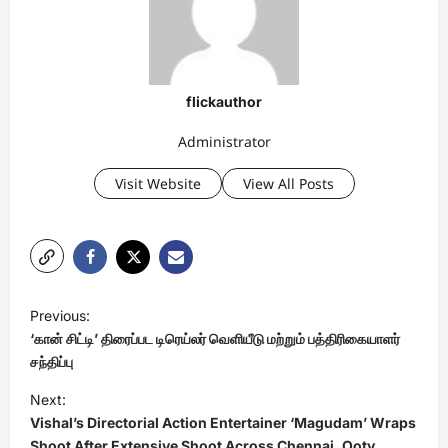
flickauthor
Administrator
Visit Website
View All Posts
P
Previous:
o
‘கான் சிட்டி’ திரைப்பட டிரெய்லர் வெளியீடு மற்றும் பத்திரிகையாளர்
s
சந்திப்பு
t
Next:
Vishal’s Directorial Action Entertainer ‘Magudam’ Wraps
n
Shoot After Extensive Shoot Across Chennai, Ooty,