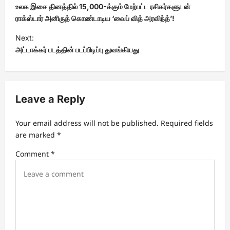
o
உலக இசை தினத்தில் 15,000-க்கும் மேற்பட்ட ரசிகர்களுடன்
s
ராக்ஸ்டார் அனிருத் கொண்டாடிய ‘வைப் வித் அரவிந்த்’!
t
Next:
அட்டாக்கர் படத்தின் படப்பிடிப்பு துவங்கியது
n
a
v
Leave a Reply
i
g
Your email address will not be published.
Required fields
a
are marked
*
t
Comment
*
i
o
n