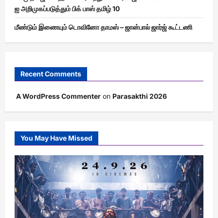
ஐ அறிமுகப்படுத்தும் பிக் பாஸ் தமிழ் 10
மீண்டும் இணையும் டொவினோ தாமஸ் – ஜான்பால் ஜார்ஜ் கூட்டணி
Recent Comments
A WordPress Commenter
on
Parasakthi 2026
You May Have Missed