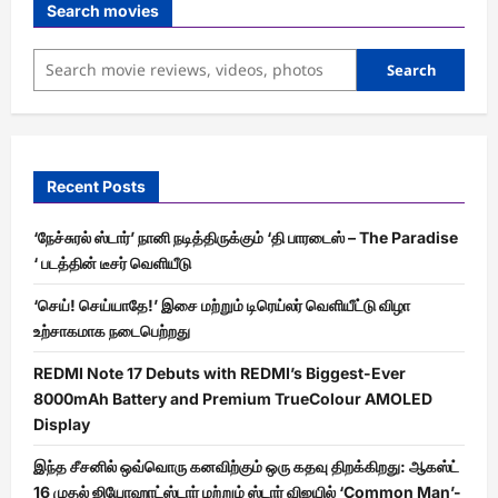
Search movies
Search
Recent Posts
‘நேச்சுரல் ஸ்டார்’ நானி நடித்திருக்கும் ‘தி பாரடைஸ் – The Paradise
‘ படத்தின் டீசர் வெளியீடு
‘செய்! செய்யாதே!’ இசை மற்றும் டிரெய்லர் வெளியீட்டு விழா
உற்சாகமாக நடைபெற்றது
REDMI Note 17 Debuts with REDMI’s Biggest-Ever
8000mAh Battery and Premium TrueColour AMOLED
Display
இந்த சீசனில் ஒவ்வொரு கனவிற்கும் ஒரு கதவு திறக்கிறது: ஆகஸ்ட்
16 முதல் ஜியோஹாட்ஸ்டார் மற்றும் ஸ்டார் விஜயில் ‘Common Man’-