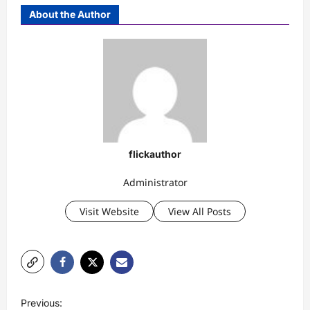
About the Author
flickauthor
Administrator
Visit Website
View All Posts
P
Previous: