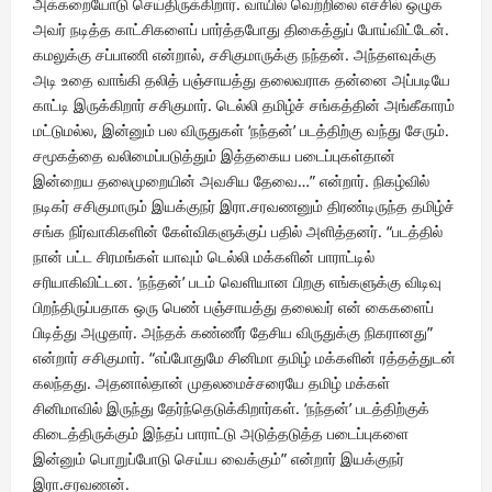
அக்கறையோடு செய்திருக்கிறார். வாயில் வெற்றிலை எச்சில் ஒழுக
அவர் நடித்த காட்சிகளைப் பார்த்தபோது திகைத்துப் போய்விட்டேன்.
கமலுக்கு சப்பாணி என்றால், சசிகுமாருக்கு நந்தன். அந்தளவுக்கு
அடி உதை வாங்கி தலித் பஞ்சாயத்து தலைவராக தன்னை அப்படியே
காட்டி இருக்கிறார் சசிகுமார். டெல்லி தமிழ்ச் சங்கத்தின் அங்கீகாரம்
மட்டுமல்ல, இன்னும் பல விருதுகள் ‘நந்தன்’ படத்திற்கு வந்து சேரும்.
சமூகத்தை வலிமைப்படுத்தும் இத்தகைய படைப்புகள்தான்
இன்றைய தலைமுறையின் அவசிய தேவை…” என்றார். நிகழ்வில்
நடிகர் சசிகுமாரும் இயக்குநர் இரா.சரவணனும் திரண்டிருந்த தமிழ்ச்
சங்க நிர்வாகிகளின் கேள்விகளுக்குப் பதில் அளித்தனர். “படத்தில்
நான் பட்ட சிரமங்கள் யாவும் டெல்லி மக்களின் பாராட்டில்
சரியாகிவிட்டன. ‘நந்தன்’ படம் வெளியான பிறகு எங்களுக்கு விடிவு
பிறந்திருப்பதாக ஒரு பெண் பஞ்சாயத்து தலைவர் என் கைகளைப்
பிடித்து அழுதார். அந்தக் கண்ணீர் தேசிய விருதுக்கு நிகரானது”
என்றார் சசிகுமார். “எப்போதுமே சினிமா தமிழ் மக்களின் ரத்தத்துடன்
கலந்தது. அதனால்தான் முதலமைச்சரையே தமிழ் மக்கள்
சினிமாவில் இருந்து தேர்ந்தெடுக்கிறார்கள். ‘நந்தன்’ படத்திற்குக்
கிடைத்திருக்கும் இந்தப் பாராட்டு அடுத்தடுத்த படைப்புகளை
இன்னும் பொறுப்போடு செய்ய வைக்கும்” என்றார் இயக்குநர்
இரா.சரவணன்.