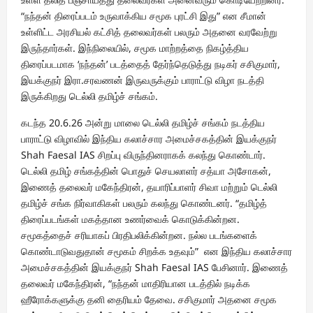
“நந்தன் திரைப்படம் உருவாக்கிய சமூக புரட்சி இது” என சீமான்
உள்ளிட்ட அரசியல் கட்சித் தலைவர்கள் பலரும் அதனை வரவேற்று
இருந்தார்கள். இந்நிலையில், சமூக மாற்றத்தை நிகழ்த்திய
திரைப்படமாக ‘நந்தன்’ படத்தைத் தேர்ந்தெடுத்து நடிகர் சசிகுமார்,
இயக்குநர் இரா.சரவணன் இருவருக்கும் பாராட்டு விழா நடத்தி
இருக்கிறது டெல்லி தமிழ்ச் சங்கம்.
கடந்த 20.6.26 அன்று மாலை டெல்லி தமிழ்ச் சங்கம் நடத்திய
பாராட்டு விழாவில் இந்திய கலாச்சார அமைச்சகத்தின் இயக்குநர்
Shah Faesal IAS சிறப்பு விருந்தினராகக் கலந்து கொண்டார்.
டெல்லி தமிழ் சங்கத்தின் பொதுச் செயலாளர் சத்யா அசோகன்,
இணைத் தலைவர் மகேந்திரன், தயாரிப்பாளர் சிவா மற்றும் டெல்லி
தமிழ்ச் சங்க நிர்வாகிகள் பலரும் கலந்து கொண்டனர். “தமிழ்த்
திரைப்படங்கள் மகத்தான உணர்வைக் கொடுக்கின்றன.
சமூகத்தைச் சரியாகப் பிரதிபலிக்கின்றன. நல்ல படங்களைக்
கொண்டாடுவதுதான் சமூகம் சிறக்க உதவும்” என இந்திய கலாச்சார
அமைச்சகத்தின் இயக்குநர் Shah Faesal IAS பேசினார். இணைத்
தலைவர் மகேந்திரன், “நந்தன் மாதிரியான படத்தில் நடிக்க
ஹீரோக்களுக்கு தனி தைரியம் தேவை. சசிகுமார் அதனை சமூக