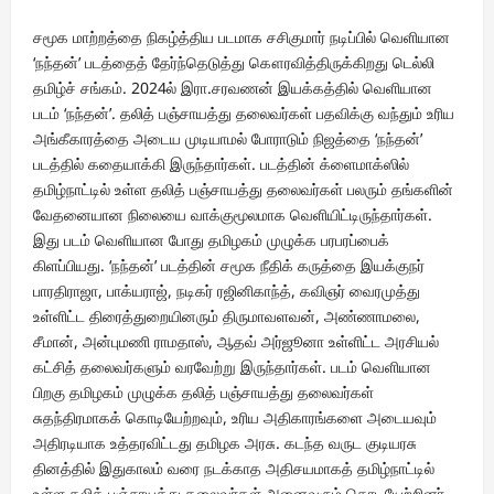
சமூக மாற்றத்தை நிகழ்த்திய படமாக சசிகுமார் நடிப்பில் வெளியான
‘நந்தன்’ படத்தைத் தேர்ந்தெடுத்து கௌரவித்திருக்கிறது டெல்லி
தமிழ்ச் சங்கம். 2024ல் இரா.சரவணன் இயக்கத்தில் வெளியான
படம் ‘நந்தன்’. தலித் பஞ்சாயத்து தலைவர்கள் பதவிக்கு வந்தும் உரிய
அங்கீகாரத்தை அடைய முடியாமல் போராடும் நிஜத்தை ‘நந்தன்’
படத்தில் கதையாக்கி இருந்தார்கள். படத்தின் க்ளைமாக்ஸில்
தமிழ்நாட்டில் உள்ள தலித் பஞ்சாயத்து தலைவர்கள் பலரும் தங்களின்
வேதனையான நிலையை வாக்குமூலமாக வெளியிட்டிருந்தார்கள்.
இது படம் வெளியான போது தமிழகம் முழுக்க பரபரப்பைக்
கிளப்பியது. ‘நந்தன்’ படத்தின் சமூக நீதிக் கருத்தை இயக்குநர்
பாரதிராஜா, பாக்யராஜ், நடிகர் ரஜினிகாந்த், கவிஞர் வைரமுத்து
உள்ளிட்ட திரைத்துறையினரும் திருமாவளவன், அண்ணாமலை,
சீமான், அன்புமணி ராமதாஸ், ஆதவ் அர்ஜூனா உள்ளிட்ட அரசியல்
கட்சித் தலைவர்களும் வரவேற்று இருந்தார்கள். படம் வெளியான
பிறகு தமிழகம் முழுக்க தலித் பஞ்சாயத்து தலைவர்கள்
சுதந்திரமாகக் கொடியேற்றவும், உரிய அதிகாரங்களை அடையவும்
அதிரடியாக உத்தரவிட்டது தமிழக அரசு. கடந்த வருட குடியரசு
தினத்தில் இதுகாலம் வரை நடக்காத அதிசயமாகத் தமிழ்நாட்டில்
உள்ள தலித் பஞ்சாயத்து தலைவர்கள் அனைவரும் கொடியேற்றினர்.