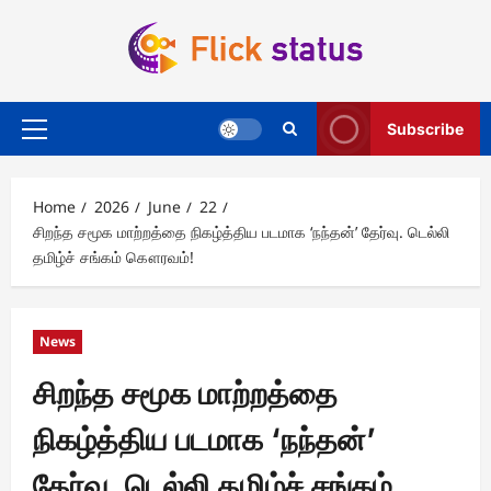
Skip
to
content
Subscribe
Primary
Menu
Home
2026
June
22
சிறந்த சமூக மாற்றத்தை நிகழ்த்திய படமாக ‘நந்தன்’ தேர்வு. டெல்லி
தமிழ்ச் சங்கம் கௌரவம்!
News
சிறந்த சமூக மாற்றத்தை
நிகழ்த்திய படமாக ‘நந்தன்’
தேர்வு. டெல்லி தமிழ்ச் சங்கம்