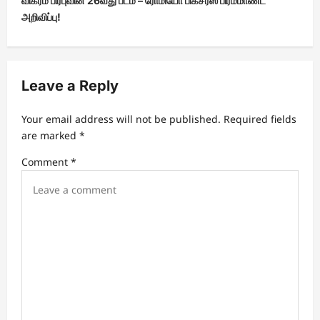
விக்ரம் பிரபுவின் 26வது படம் – ரோமியோ பிக்சர்ஸ் பிரம்மாண்ட
அறிவிப்பு!
n
a
v
Leave a Reply
i
g
Your email address will not be published.
Required fields
a
are marked
*
t
Comment
*
i
o
n