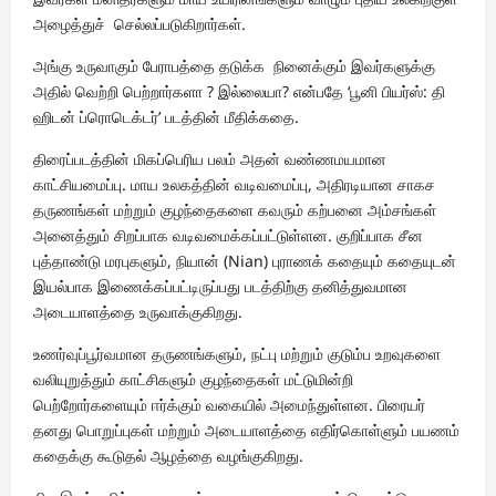
அழைத்துச் செல்லப்படுகிறார்கள்.
அங்கு உருவாகும் பேராபத்தை தடுக்க நினைக்கும் இவர்களுக்கு
அதில் வெற்றி பெற்றார்களா ? இல்லையா? என்பதே ‘பூனி பியர்ஸ்: தி
ஹிடன் ப்ரொடெக்டர்’ படத்தின் மீதிக்கதை.
திரைப்படத்தின் மிகப்பெரிய பலம் அதன் வண்ணமயமான
காட்சியமைப்பு. மாய உலகத்தின் வடிவமைப்பு, அதிரடியான சாகச
தருணங்கள் மற்றும் குழந்தைகளை கவரும் கற்பனை அம்சங்கள்
அனைத்தும் சிறப்பாக வடிவமைக்கப்பட்டுள்ளன. குறிப்பாக சீன
புத்தாண்டு மரபுகளும், நியான் (Nian) புராணக் கதையும் கதையுடன்
இயல்பாக இணைக்கப்பட்டிருப்பது படத்திற்கு தனித்துவமான
அடையாளத்தை உருவாக்குகிறது.
உணர்வுப்பூர்வமான தருணங்களும், நட்பு மற்றும் குடும்ப உறவுகளை
வலியுறுத்தும் காட்சிகளும் குழந்தைகள் மட்டுமின்றி
பெற்றோர்களையும் ஈர்க்கும் வகையில் அமைந்துள்ளன. பிரையர்
தனது பொறுப்புகள் மற்றும் அடையாளத்தை எதிர்கொள்ளும் பயணம்
கதைக்கு கூடுதல் ஆழத்தை வழங்குகிறது.