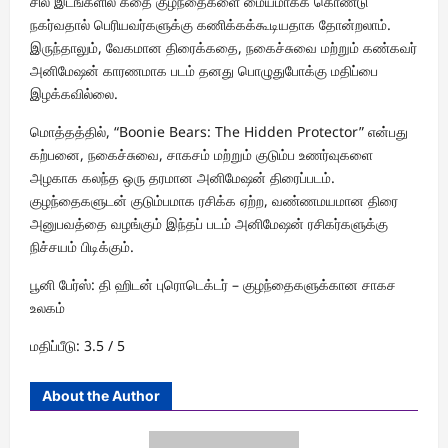
சில இடங்களில் கதை குழந்தைகளை மையமாகக் கொண்டு
நகர்வதால் பெரியவர்களுக்கு கணிக்கக்கூடியதாக தோன்றலாம்.
இருந்தாலும், வேகமான திரைக்கதை, நகைச்சுவை மற்றும் கண்கவர்
அனிமேஷன் காரணமாக படம் தனது பொழுதுபோக்கு மதிப்பை
இழக்கவில்லை.
மொத்தத்தில், “Boonie Bears: The Hidden Protector” என்பது
கற்பனை, நகைச்சுவை, சாகசம் மற்றும் குடும்ப உணர்வுகளை
அழகாக கலந்த ஒரு தரமான அனிமேஷன் திரைப்படம்.
குழந்தைகளுடன் குடும்பமாக ரசிக்க ஏற்ற, வண்ணமயமான திரை
அனுபவத்தை வழங்கும் இந்தப் படம் அனிமேஷன் ரசிகர்களுக்கு
நிச்சயம் பிடிக்கும்.
பூனி பேர்ஸ்: தி ஹிடன் புரொடெக்டர் – குழந்தைகளுக்கான சாகச
உலகம்
மதிப்பீடு: 3.5 / 5
About the Author