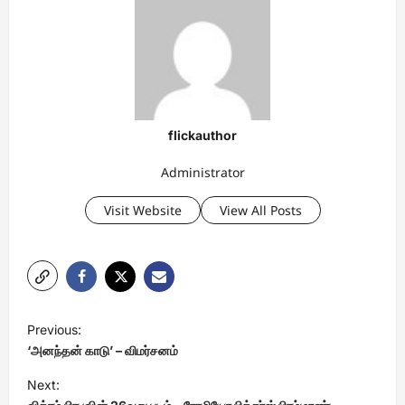
flickauthor
Administrator
Visit Website
View All Posts
P
Previous:
o
‘அனந்தன் காடு’ – விமர்சனம்
s
Next:
t