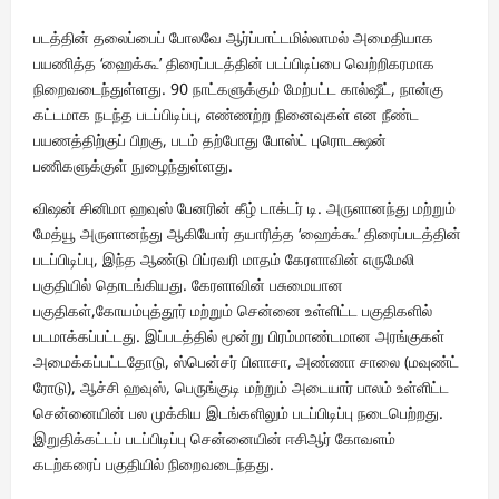
படத்தின் தலைப்பைப் போலவே ஆர்ப்பாட்டமில்லாமல் அமைதியாக
பயணித்த ‘ஹைக்கூ’ திரைப்படத்தின் படப்பிடிப்பை வெற்றிகரமாக
நிறைவடைந்துள்ளது. 90 நாட்களுக்கும் மேற்பட்ட கால்ஷீட், நான்கு
கட்டமாக நடந்த படப்பிடிப்பு, எண்ணற்ற நினைவுகள் என நீண்ட
பயணத்திற்குப் பிறகு, படம் தற்போது போஸ்ட் புரொடக்ஷன்
பணிகளுக்குள் நுழைந்துள்ளது.
விஷன் சினிமா ஹவுஸ் பேனரின் கீழ் டாக்டர் டி. அருளானந்து மற்றும்
மேத்யூ அருளானந்து ஆகியோர் தயாரித்த ‘ஹைக்கூ’ திரைப்படத்தின்
படப்பிடிப்பு, இந்த ஆண்டு பிப்ரவரி மாதம் கேரளாவின் எருமேலி
பகுதியில் தொடங்கியது. கேரளாவின் பசுமையான
பகுதிகள்,கோயம்புத்தூர் மற்றும் சென்னை உள்ளிட்ட பகுதிகளில்
படமாக்கப்பட்டது. இப்படத்தில் மூன்று பிரம்மாண்டமான அரங்குகள்
அமைக்கப்பட்டதோடு, ஸ்பென்சர் பிளாசா, அண்ணா சாலை (மவுண்ட்
ரோடு), ஆச்சி ஹவுஸ், பெருங்குடி மற்றும் அடையார் பாலம் உள்ளிட்ட
சென்னையின் பல முக்கிய இடங்களிலும் படப்பிடிப்பு நடைபெற்றது.
இறுதிக்கட்டப் படப்பிடிப்பு சென்னையின் ஈசிஆர் கோவளம்
கடற்கரைப் பகுதியில் நிறைவடைந்தது.