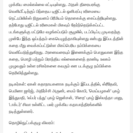
முக்கிய மைல்கல்லை எட்டியுள்ளது. அதன் திரையரங்கு
வெளியீட்டிற்குப் பிந்தைய டிஜிட்டல் ஒளிபரப்பு உரிமையை
நெட்ஃபிலிக்ஸ் நிறுவனம் பிரீமியம் தொகைக்கு கைப்பற்றியுள்ளது.
தற்போது டிஜிட்டல் உரிமைகள் மிகவும் தேர்ந்தெடுக்கப்பட்ட
படங்களுக்கு மட்டுமே வழங்கப்படும் சூழலில், படப்பிடிப்பு முடிவதற்கு
முன்பே இந்த ஒப்பந்தம் கையெழுத்தாகியுள்ளது என்பது இப்படத்தின்
கதை மீது வைக்கப்பட்டுள்ள மிகப்பெரிய நம்பிக்கையை
வெளிப்படுத்துகிறது. அனைவரையும் இணைக்கும் பொதுவான இந்த
கதை, மொழி மற்றும் பிராந்திய எல்லைகளைத் தாண்டி உலகம்
முழுவதும் உள்ள ரசிகர்களை கவரும் என படக்குழு நம்பிக்கை
தெரிவித்துள்ளது.
நடிகர்கள்: ஏகன் கதாநாயகனாக நடிக்கும் இப்படத்தில், ஸ்ரீதேவி,
பெமினா ஜார்ஜ், அதிர்ச்சி அருண், மைம் கோபி, ‘மெய்யழகன்’ புகழ்
இந்துமதி, ‘லப்பர் பந்து’ புகழ் ஜென்சன், ‘சிறை’ புகழ் இஸ்மத்தா பானு,
‘டாக்டர்’ சிவா உள்ளிட்ட பலர் முக்கிய கதாபாத்திரங்களில்
நடித்துள்ளனர்.
தொழில்நுட்பக்குழு விவரம்: