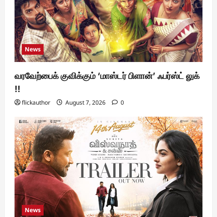
News
வரவேற்பைக் குவிக்கும் ‘மாஸ்டர் பிளான்’ ஃபர்ஸ்ட் லுக்
!!
flickauthor
August 7, 2026
0
News