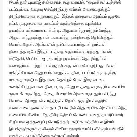
இயக்குநர் யுவராஜ் சின்னசாமி கூறுகையில், “‘ஹைக்கூ’ படத்தின்
படப்பிடிப்பை நிறைவு செய்திருப்பது எங்கள் அனைவருக்கும்
திருப்திகரமான தருணமாகும். இந்தக் கதையை ஆரம்பம் முதலே
நம்பி, முழுமையான படைப்புச் சுதந்திரத்தை வழங்கிய
தயாரிப்பாளர்களான டாக்டர் டி. அருளானந்து மற்றும் மேத்யூ
அருளானந்துவுக்கு என் மனமார்ந்த நன்றியைத் தெரிவித்துக்
கொள்கிறேன். அவர்களின் நம்பிக்கையால்தான் நாங்கள்
நினைத்தபடியே இந்தப் படத்தை உருவாக்க முடிந்தது. ஏகன்,
ஸ்ரீதேவி, பெமினா ஜார்ஜ், மற்ற நடிகர்கள், தொழில்நுட்பக்
கலைஞர்கள் மற்றும் படக்குழுவினருடன் பணியாற்றியது மிகவும்
மகிழ்ச்சியான அனுபவம். ‘ஹைக்கூ’ திரைப்படம் ரசிகர்களுக்கு
மனதை வருடும், இதமான, தென்றல் போல இலகுவான,
உணர்ச்சிப்பூர்வமான திரையரங்கு அனுபவத்தை வழங்கும் வகையில்
உருவாகி வருகிறது. அதை விரைவில் அனைவருடனும் பகிர்ந்து
கொள்ள ஆவலுடன் காத்திருக்கிறோம். ஒரு இயக்குநரின்
கனவுகளை நனவாக்க தயாரிப்பாளரின் ஆதரவு மிக அவசியம். அந்த
வகையில், சினிமா மீது தீவிர ஆர்வம் கொண்ட எனது தயாரிப்பாளர்
சிறப்பான ஒத்துழைப்பு கொடுத்தார். எதிர்காலத்தில் பல இளம்
இயக்குநர்களுக்கு விஷன் சினிமா ஹவுஸ் வாய்ப்பளிக்கும் என்பதில்
எனக்கு முழு நம்பிக்கை உள்ளது” என்றார்.