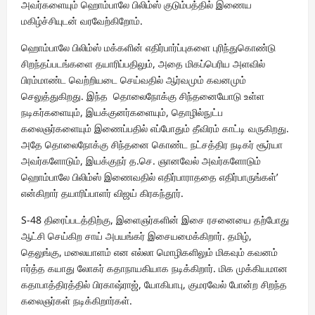
அவர்களையும் ஹொம்பாலே பிலிம்ஸ் குடும்பத்தில் இணைய
மகிழ்ச்சியுடன் வரவேற்கிறோம்.
ஹொம்பாலே பிலிம்ஸ் மக்களின் எதிர்பார்ப்புகளை புரிந்துகொண்டு
சிறந்தப்படங்களை தயாரிப்பதிலும், அதை மிகப்பெரிய அளவில்
பிரம்மாண்ட வெற்றியடை செய்வதில் ஆர்வமும் கவனமும்
செலுத்துகிறது. இந்த தொலைநோக்கு சிந்தனையோடு உள்ள
நடிகர்களையும், இயக்குனர்களையும், தொழில்நுட்ப
கலைஞர்களையும் இணைப்பதில் எப்போதும் தீவிரம் காட்டி வருகிறது.
அதே தொலைநோக்கு சிந்தனை கொண்ட நட்சத்திர நடிகர் சூர்யா
அவர்களோடும், இயக்குநர் த.செ. ஞானவேல் அவர்களோடும்
ஹொம்பாலே பிலிம்ஸ் இணைவதில் எதிர்பாராததை எதிர்பாருங்கள்’
என்கிறார் தயாரிப்பாளர் விஜய் கிரகந்தூர்.
S-48 திரைப்படத்திற்கு, இளைஞர்களின் இசை ரசனையை தற்போது
ஆட்சி செய்கிற சாய் அபயங்கர் இசையமைக்கிறார். தமிழ்,
தெலுங்கு, மலையாளம் என எல்லா மொழிகளிலும் மிகவும் கவனம்
ஈர்த்த கயாது லோகர் கதாநாயகியாக நடிக்கிறார். மிக முக்கியமான
கதாபாத்திரத்தில் பிரகாஷ்ராஜ், யோகிபாபு, குமரவேல் போன்ற சிறந்த
கலைஞர்கள் நடிக்கிறார்கள்.