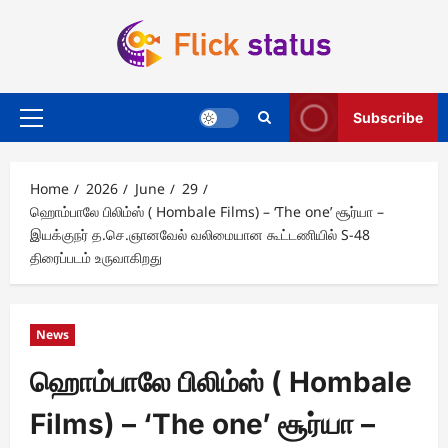
Skip
to
content
Subscribe
Primary
Menu
Home
2026
June
29
ஹொம்பாலே பிலிம்ஸ் ( Hombale Films) – ‘The one’ சூர்யா –
இயக்குநர் த.செ.ஞானவேல் வலிமையான கூட்டணியில் S-48
திரைப்படம் உருவாகிறது
News
ஹொம்பாலே பிலிம்ஸ் ( Hombale
Films) – ‘The one’ சூர்யா –