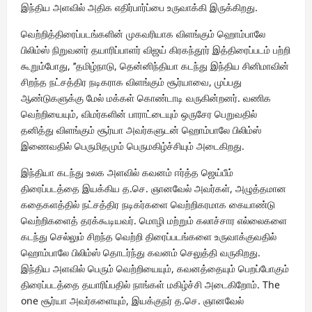
இந்திய அளவில் அதிக எதிர்பார்ப்பை உருவாக்கி இருக்கிறது.
வெற்றித்திரைப்படங்களின் முகவரியாக விளங்கும் ஹொம்பாலே
பிலிம்ஸ் நிறுவனர் தயாரிப்பாளர் விஜய் கிரகந்தூர் இத்திரைப்படம் பற்றி
கூறும்போது, ’’தமிழ்நாடு, தென்னிந்தியா கடந்து இந்திய சினிமாவின்
சிறந்த நட்சத்திர நடிகராக விளங்கும் சூர்யாவை, முப்பது
ஆண்டுகளுக்கு மேல் மக்கள் கொண்டாடி வருகின்றனர். வணிக
வெற்றியையும், விமர்களின் பாராட்டையும் ஒருசேர பெறுவதில்
தனித்து விளங்கும் சூர்யா அவர்களுடன் ஹொம்பாலே பிலிம்ஸ்
இணைவதில் பெருமிதமும் பெருமகிழ்ச்சியும் அடைகிறது.
இந்தியா கடந்து உலக அளவில் கவனம் ஈர்த்த ஜெய்பீம்
திரைப்படத்தை இயக்கிய த.செ. ஞானவேல் அவர்கள், அழுத்தமான
கதைகளத்தில் நட்சத்திர நடிகர்களை வெற்றிகரமாக கையாண்டு
வெற்றிகளைத் தரக்கூடியவர். மொழி மற்றும் கலாச்சார எல்லைகளை
கடந்து செல்லும் சிறந்த வெற்றி திரைப்படங்களை உருவாக்குவதில்
ஹொம்பாலே பிலிம்ஸ் தொடர்ந்து கவனம் செலுத்தி வருகிறது.
இந்திய அளவில் பெரும் வெற்றியையும், கவனத்தையும் பெறப்போகும்
திரைப்படத்தை தயாரிப்பதில் நாங்கள் மகிழ்ச்சி அடைகிறோம். The
one சூர்யா அவர்களையும், இயக்குநர் த.செ. ஞானவேல்