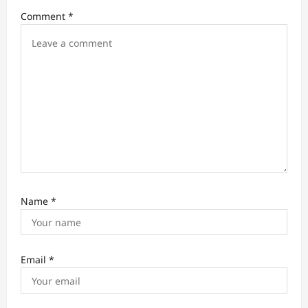
i
Comment
*
o
n
Name
*
Email
*