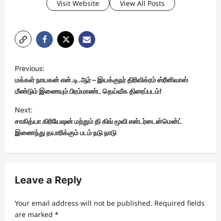
Visit Website
View All Posts
P
Previous:
o
மக்கள் நாயகன் என்.டி.ஆர் – இயக்குநர் திரிவிக்ரம் ஸ்ரீனிவாஸ்
s
மீண்டும் இணையும் பிரம்மாண்ட தெய்வீக திரைப்படம்!
t
Next:
சாகித்யா கிரியேஷன் மற்றும் தி கிங் மூவி என்டர்டைன்மென்ட்
n
இணைந்து தயாரிக்கும் படம் நடு நாடு
a
v
i
Leave a Reply
g
a
Your email address will not be published.
Required fields
t
are marked
*