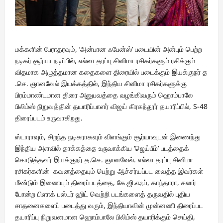
மக்களின் பேராதரவும், ’அன்பான ஃபேன்ஸ்’ படையின் அன்பும் பெற்ற
நடிகர் சூர்யா நடிப்பில், எல்லா தரப்பு சினிமா ரசிகர்களும் ரசிக்கும்
விதமாக அழுத்தமான கதைகளை திரையில் படைக்கும் இயக்குநர் த
.செ. ஞானவேல் இயக்கத்தில், இந்திய சினிமா ரசிகர்களுக்கு
பிரம்மாண்டமான திரை அனுபவத்தை வழங்கிவரும் ஹொம்பாலே
பிலிம்ஸ் நிறுவத்தின் தயாரிப்பாளர் விஜய் கிரகந்தூர் தயாரிப்பில், S-48
திரைப்படம் உருவாகிறது.
ஸ்டாராவும், சிறந்த நடிகராகவும் விளங்கும் சூர்யாவுடன் இணைந்து
இந்திய அளவில் தாக்கத்தை உருவாக்கிய ‘ஜெய்பீம்’ படத்தைக்
கொடுத்தவர் இயக்குநர் த.செ. ஞானவேல். எல்லா தரப்பு சினிமா
ரசிகர்களின் கவனத்தையும் பெற்று ஆச்சர்யப்பட வைத்த இவர்கள்
மீண்டும் இணையும் திரைப்படத்தை, கே.ஜி.எஃப், காந்தாரா, சலார்
போன்ற பிளாக் பஸ்டர் ஹிட் வெற்றி படங்களைத் தருவதில் புதிய
சாதனைகளைப் படைத்து வரும், இந்தியாவின் முன்னணி திரைப்பட
தயாரிப்பு நிறுவனமான ஹொம்பாலே பிலிம்ஸ் தயாரிக்கும் செய்தி,