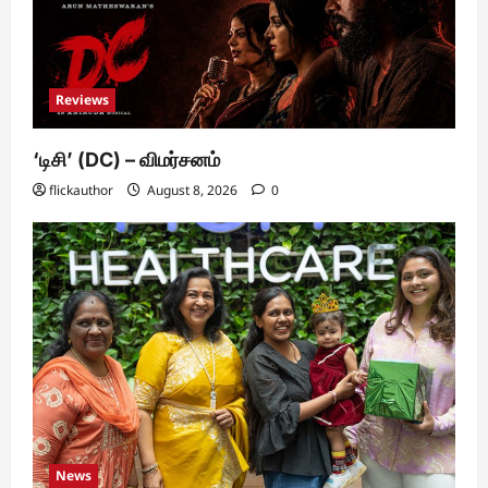
Reviews
‘டிசி’ (DC) – விமர்சனம்
flickauthor
August 8, 2026
0
News