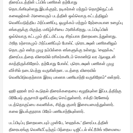
திரைப்படத்தின் டப்பிங் பணிகள் தற்போது
தொடங்கியுள்ளது.இயக்குநர், நடிகர்கள் மற்றும் தொழில்நுட்பக்
கலைஞர்கள் அனைவரும் படத்தின் ஒவ்வொரு கட்டத்திலும்
வெளிப்படுத்திய அர்ப்பணிப்பு, ஒழுக்கம் மற்றும் நேர்மையான உழைப்பு
எங்களுக்கு மிகுந்த மகிழ்ச்சியை அளிக்கிறது. படப்பிடிப்பின்
ஒவ்வொரு கட்டமும் திட்டமிட்டபடி சிறப்பாக நிறைவடைந்துள்ளது.
அதே உற்சாகமும் அர்ப்பணிப்பும் போஸ்ட் புரொடக்ஷன் பணிகளிலும்
தொடரும் என்ற முழு நம்பிக்கை எங்களுக்கு உள்ளது. ’ஹைக்கூ’
திரைப்படத்தை விரைவில் ரசிகர்களிடம் கொண்டு வர ஆவலுடன்
காத்திருக்கிறோம். தற்போது போஸ்ட் புரொடக்ஷன் பணிகள் முழு
வீச்சில் நடைபெற்று வருகின்றன. படத்தை விரைவில்
வெளியிடுவதற்காக இரவு பகலாக பணியாற்றி வருகிறோம்” என்றார்.
ஹரி ஹரன் ராம் கூடுதல் திரைக்கதையை எழுதியுள்ள இப்படத்திற்கு
பிரியேஷ் குருசாமி ஒளிப்பதிவு செய்துள்ளார். சக்தி பிரணேஷ்
படத்தொகுப்பை கவனிக்க, சித்து குமார் இசையமைத்துள்ளார்.
கலை இயக்குநராக பிரேம் பணியாற்றியுள்ளார்.
படப்பிடிப்பு நிறைவடையும் முன்பே, ‘ஹைக்கூ’ திரைப்படத்தின்
திரையரங்கு வெளியீட்டிற்குப் பிந்தைய டிஜிட்டல் ஸ்ட்ரீமிங் உரிமையை