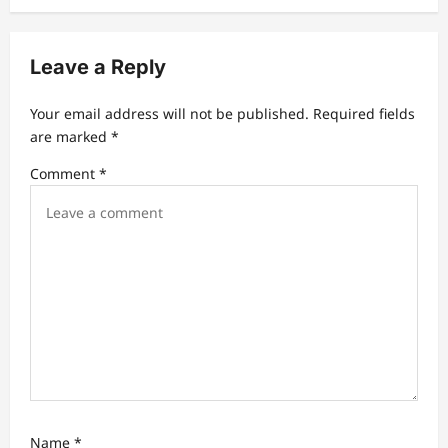
v
i
Leave a Reply
g
a
Your email address will not be published.
Required fields
t
are marked
*
i
Comment
*
o
n
Name
*