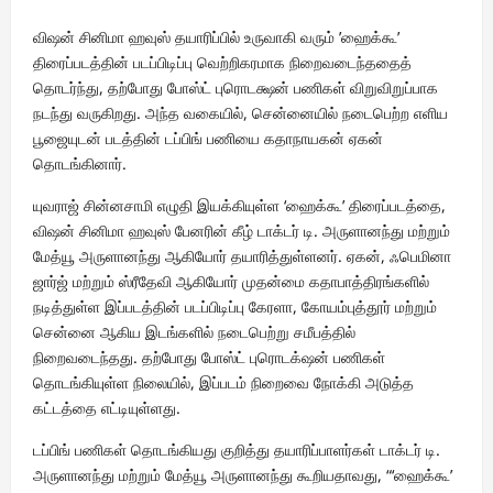
விஷன் சினிமா ஹவுஸ் தயாரிப்பில் உருவாகி வரும் ’ஹைக்கூ’
திரைப்படத்தின் படப்பிடிப்பு வெற்றிகரமாக நிறைவடைந்ததைத்
தொடர்ந்து, தற்போது போஸ்ட் புரொடக்ஷன் பணிகள் விறுவிறுப்பாக
நடந்து வருகிறது. அந்த வகையில், சென்னையில் நடைபெற்ற எளிய
பூஜையுடன் படத்தின் டப்பிங் பணியை கதாநாயகன் ஏகன்
தொடங்கினார்.
யுவராஜ் சின்னசாமி எழுதி இயக்கியுள்ள ‘ஹைக்கூ’ திரைப்படத்தை,
விஷன் சினிமா ஹவுஸ் பேனரின் கீழ் டாக்டர் டி. அருளானந்து மற்றும்
மேத்யூ அருளானந்து ஆகியோர் தயாரித்துள்ளனர். ஏகன், ஃபெமினா
ஜார்ஜ் மற்றும் ஸ்ரீதேவி ஆகியோர் முதன்மை கதாபாத்திரங்களில்
நடித்துள்ள இப்படத்தின் படப்பிடிப்பு கேரளா, கோயம்புத்தூர் மற்றும்
சென்னை ஆகிய இடங்களில் நடைபெற்று சமீபத்தில்
நிறைவடைந்தது. தற்போது போஸ்ட் புரொடக்‌ஷன் பணிகள்
தொடங்கியுள்ள நிலையில், இப்படம் நிறைவை நோக்கி அடுத்த
கட்டத்தை எட்டியுள்ளது.
டப்பிங் பணிகள் தொடங்கியது குறித்து தயாரிப்பாளர்கள் டாக்டர் டி.
அருளானந்து மற்றும் மேத்யூ அருளானந்து கூறியதாவது, “‘ஹைக்கூ’