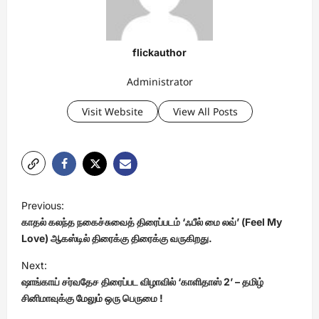
flickauthor
Administrator
Visit Website
View All Posts
P
Previous:
o
காதல் கலந்த நகைச்சுவைத் திரைப்படம் ‘ஃபீல் மை லவ்’ (Feel My
s
Love) ஆகஸ்டில் திரைக்கு திரைக்கு வருகிறது.
t
Next:
ஷாங்காய் சர்வதேச திரைப்பட விழாவில் ‘காளிதாஸ் 2’ – தமிழ்
n
சினிமாவுக்கு மேலும் ஒரு பெருமை !
a