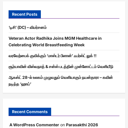
Recent Posts
‘டிசி’ (DC) – விமர்சனம்
Veteran Actor Radhika Joins MGM Healthcare in
Celebrating World Breastfeeding Week
வரவேற்பைக் குவிக்கும் ‘மாஸ்டர் பிளான்’ ஃபர்ஸ்ட் லுக் !!
சூர்யாவின் விஸ்வநாத் & சன்ஸ் படத்தின் முன்னோட்டம் வெளியீடு
ஆகஸ்ட் 28-ல் உலகம் முழுவதும் வெளியாகும் நயன்தாரா – கவின்
நடித்த ‘ஹாய்’
Recent Comments
A WordPress Commenter
on
Parasakthi 2026