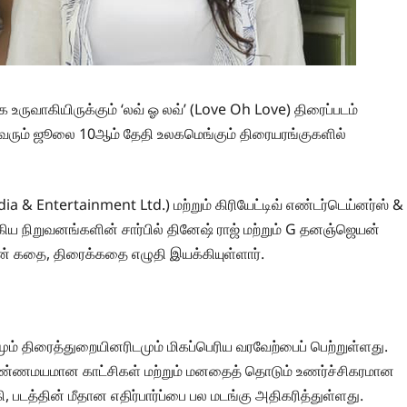
ாகியிருக்கும் ‘லவ் ஓ லவ்’ (Love Oh Love) திரைப்படம்
, வரும் ஜூலை 10ஆம் தேதி உலகமெங்கும் திரையரங்குகளில்
a & Entertainment Ltd.) மற்றும் கிரியேட்டிவ் எண்டர்டெய்னர்ஸ் &
கிய நிறுவனங்களின் சார்பில் தினேஷ் ராஜ் மற்றும் G தனஞ்ஜெயன்
் கதை, திரைக்கதை எழுதி இயக்கியுள்ளார்.
மும் திரைத்துறையினரிடமும் மிகப்பெரிய வரவேற்பைப் பெற்றுள்ளது.
ண்ணமயமான காட்சிகள் மற்றும் மனதைத் தொடும் உணர்ச்சிகரமான
 படத்தின் மீதான எதிர்பார்ப்பை பல மடங்கு அதிகரித்துள்ளது.