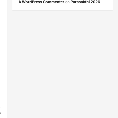
A WordPress Commenter
on
Parasakthi 2026
.
்