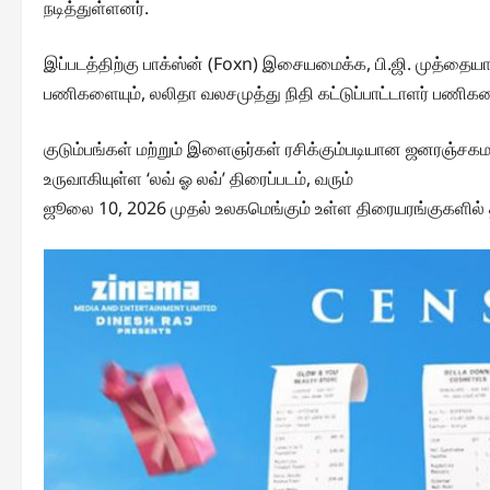
நடித்துள்ளனர்.
இப்படத்திற்கு பாக்ஸ்ன் (Foxn) இசையமைக்க, பி.ஜி. முத்தையா ஒள
பணிகளையும், லலிதா வலசமுத்து நிதி கட்டுப்பாட்டாளர் பணிக
குடும்பங்கள் மற்றும் இளைஞர்கள் ரசிக்கும்படியான ஜனரஞ்சக
உருவாகியுள்ள ‘லவ் ஓ லவ்’ திரைப்படம், வரும்
ஜூலை 10, 2026 முதல் உலகமெங்கும் உள்ள திரையரங்குகளில் தி