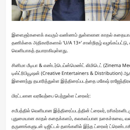
இளைஞர்களைக் கவரும் வண்ணம் துள்ளலான காதல் கதையாக உருவ
தணிக்கை அதிகாரிகளால் ‘U/A 13+’ சான்றிதழ் வழங்கப்பட்டு
வெளியாகத் தயாராகியுள்ளது.
சினிமா மீடியா & எண்டர்டெய்ன்மெண்ட் லிமிடெட் (Zinema Medi
டிஸ்ட்ரிபியூஷன் (Creative Entertainers & Distribution) ஆ
இணைந்து தயாரித்துள்ள இத்திரைப்படத்தை மகேஷ் ராஜேந்திரன
மிரட்டலான வரவேற்பை பெற்றுள்ள ட்ரைலர்:
சமீபத்தில் வெளியான இத்திரைப்படத்தின் ட்ரைலர், ரசிகர்களிட
புதுமையான காதல் கதைக்களம், கலகலப்பான நகைச்சுவை, வ
தருணங்களுடன் டிஜிட்டல் தளங்களில் இந்த ட்ரைலர் ட்ரெண்டாகி,