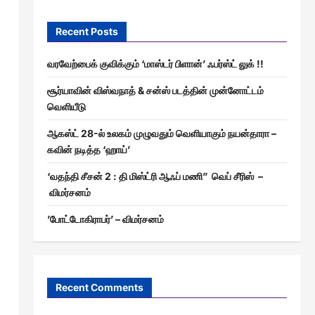
Recent Posts
வரவேற்பைக் குவிக்கும் ‘மாஸ்டர் பிளான்’ ஃபர்ஸ்ட் லுக் !!
சூர்யாவின் விஸ்வநாத் & சன்ஸ் படத்தின் முன்னோட்டம்
வெளியீடு
ஆகஸ்ட் 28-ல் உலகம் முழுவதும் வெளியாகும் நயன்தாரா –
கவின் நடித்த ‘ஹாய்’
‘வதந்தி சீசன் 2 : தி மிஸ்ட்ரி ஆஃப் மணி” வெப் சீரிஸ் –
விமர்சனம்
’போட்டோகிராபர்’ – விமர்சனம்
Recent Comments