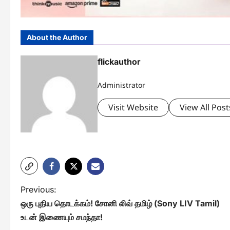
About the Author
flickauthor
Administrator
Visit Website
View All Post
P
Previous:
ஒரு புதிய தொடக்கம்! சோனி லிவ் தமிழ் (Sony LIV Tamil)
o
உடன் இணையும் சமந்தா!
s