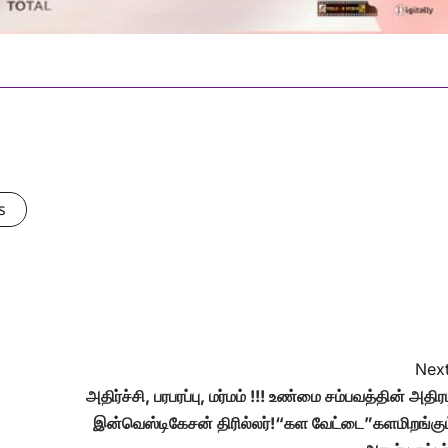
s
Next
அதிர்ச்சி, பரபரப்பு, மர்மம் !!! உண்மை சம்பவத்தின் அதிர
இன்வெஸ்டிகேசன் திரில்லர்!“கள வேட்டை”களமிறங்கும