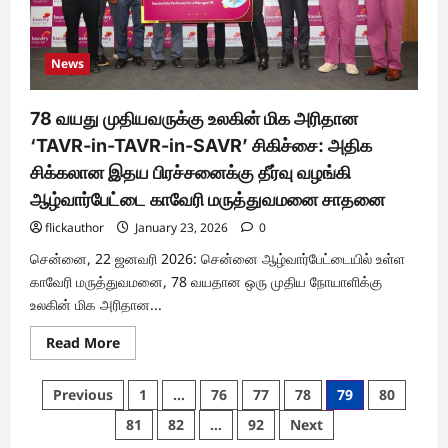
இயக்குநர்
கே.ஜே.
சுரேந்தர்
News
78 வயது முதியவருக்கு உலகின் மிக அரிதான
‘TAVR-in-TAVR-in-SAVR’ சிகிச்சை: அதிக
சிக்கலான இதய பிரச்சனைக்கு தீர்வு வழங்கி
ஆழ்வார்பேட்டை காவேரி மருத்துவமனை சாதனை
flickauthor
January 23, 2026
0
சென்னை, 22 ஜனவரி 2026: சென்னை ஆழ்வார்பேட்டையில் உள்ள
காவேரி மருத்துவமனை, 78 வயதான ஒரு முதிய நோயாளிக்கு
உலகின் மிக அரிதான...
Read
Read More
more
about
78
Posts
Previous
1
…
76
77
78
79
80
வயது
முதியவருக்கு
pagination
81
82
…
92
Next
உலகின்
மிக