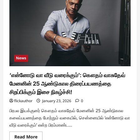
ஃப்ளோர்”
திரைப்படம்
அடுத்த
மாதம்
திரைக்குவருகிறது
!!
News
‘என்னோடு வா வீடு வரைக்கும்’: கௌதம் வாசுதேவ்
மேனனின் 25 ஆண்டுகால திரைப்பயணத்தை
சிறப்பிக்கும் இசை நிகழ்ச்சி!
flickauthor
January 23, 2026
0
பிரபல இயக்குனர் கௌதம் வாசுதேவ் மேனனின் 25 ஆண்டுகால
கலைப்பயணத்தை போற்றும் வகையில், சென்னையில் ‘என்னோடு வா
வீடு வரைக்கும்’ என்ற பிரம்மாண்ட...
Read
Read More