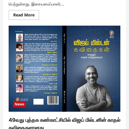
பெற்றுள்ளது. இசையமைப்பாளர்...
Read
Read More
more
about
ஜி.வி.
பிரகாஷ்
குரலில்
சிவனின்
மகிமை
போற்றும்
–
திருவாசகத்தின்
முதல்
பாடல்
வெளியானது
!!
News
49வது புத்தக கண்காட்சியில் விஜய் மில்டனின் காதல்
கவிதைகளானது