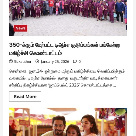
அறிமுக
விழா
News
350-க்கும் மேற்பட்ட டிஆர்ஏ குடும்பங்கள் பங்கேற்று
மகிழ்ச்சி கொண்டாட்டம்
flickauthor
January 25, 2026
0
சென்னை, ஜன.24- ஒற்றுமை மற்றும் மகிழ்ச்சியை வெளிப்படுத்தும்
வகையில், டிஆர்ஏ ஹோம்ஸ் தனது வருடாந்திர வாடிக்கையாளர்
சந்திப்பு நிகழ்ச்சியான ‘ஜாய்பெஸ்ட் 2026’ கொண்டாட்டத்தை...
Read
Read More
more
about
350-
க்கும்
மேற்பட்ட
டிஆர்ஏ
குடும்பங்கள்
பங்கேற்று
மகிழ்ச்சி