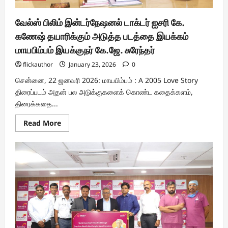
வேல்ஸ் பிலிம் இன்டர்நேஷனல் டாக்டர் ஐசரி கே.
கணேஷ் தயாரிக்கும் அடுத்த படத்தை இயக்கம்
மாயபிம்பம் இயக்குநர் கே.ஜே. சுரேந்தர்
flickauthor
January 23, 2026
0
சென்னை, 22 ஜனவரி 2026: மாயபிம்பம் : A 2005 Love Story
திரைப்படம் அதன் பல அடுக்குகளைக் கொண்ட கதைக்களம்,
திரைக்கதை...
Read
Read More
more
about
வேல்ஸ்
பிலிம்
இன்டர்நேஷனல்
டாக்டர்
ஐசரி
கே.
கணேஷ்
தயாரிக்கும்
அடுத்த
படத்தை
இயக்கம்
மாயபிம்பம்