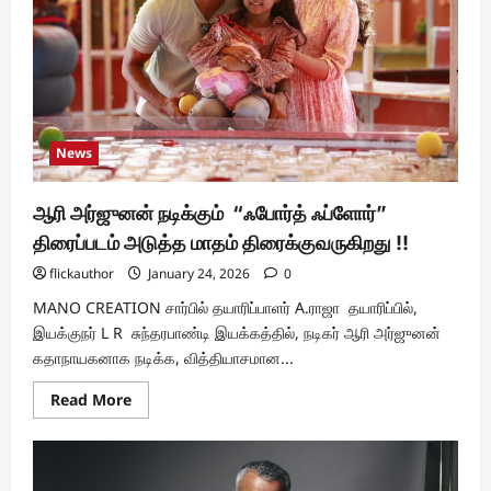
கொண்டாட்டம்
News
ஆரி அர்ஜுனன் நடிக்கும் “ஃபோர்த் ஃப்ளோர்”
திரைப்படம் அடுத்த மாதம் திரைக்குவருகிறது !!
flickauthor
January 24, 2026
0
MANO CREATION சார்பில் தயாரிப்பாளர் A.ராஜா தயாரிப்பில்,
இயக்குநர் L R சுந்தரபாண்டி இயக்கத்தில், நடிகர் ஆரி அர்ஜுனன்
கதாநாயகனாக நடிக்க, வித்தியாசமான...
Read
Read More
more
about
ஆரி
அர்ஜுனன்
நடிக்கும்
“ஃபோர்த்