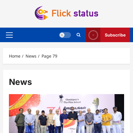
Skip
to
content
Subscribe
Primary
Menu
Home
News
Page 79
News