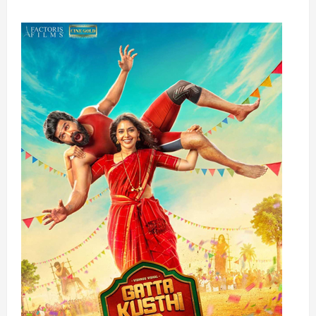
அரிதான
‘TAVR-
in-
TAVR-
in-
SAVR’
சிகிச்சை:
அதிக
சிக்கலான
இதய
பிரச்சனைக்கு
தீர்வு
வழங்கி
ஆழ்வார்பேட்டை
காவேரி
மருத்துவமனை
சாதனை