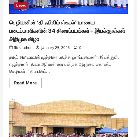
News
செழியனின் ‘தி ஃபிலிம் ஸ்கூல்’ மாணவ
படைப்பாளிகளின் 34 திரைப்படங்கள் – இயக்குநர்கள்
அறிமுக விழா
flickauthor
January 25, 2026
0
தமிழ் சினிமாவின் முத்திரை பதித்த ஒளிப்பதிவாளர், இயக்குநர்,
எழுத்தாளர், திரை ஆர்வலர் என பன்முக ஆளுமை கொண்ட
செழியன், ‘ தி ஃபிலிம்...
Read
Read More
more
about
செழியனின்
‘தி
ஃபிலிம்
ஸ்கூல்’
மாணவ
படைப்பாளிகளின்
34
திரைப்படங்கள்
–
இயக்குநர்கள்