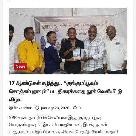
more
about
‘என்னோடு
வா
வீடு
வரைக்கும்’:
கௌதம்
வாசுதேவ்
மேனனின்
25
ஆண்டுகால
திரைப்பயணத்தை
சிறப்பிக்கும்
இசை
நிகழ்ச்சி!
News
17 ஆண்டுகள் கழித்து.. “குங்குமப்பூவும்
கொஞ்சும்புறாவும்” பட திரைக்கதை நூல் வெளியீட்டு
விழா
flickauthor
January 23, 2026
0
SPB சரண் தயாரிப்பில் வெளியான இந்த ‘குங்குமப்பூவும்
கொஞ்சும்புறாவும்’.. இயக்கிய ராஜமோகன், இயக்குநர்கள்
ராஜகுமாரன், விஜய் மில்டன். ஏ,.வெங்கடேஷ் ஆகியோரிடம் உதவி