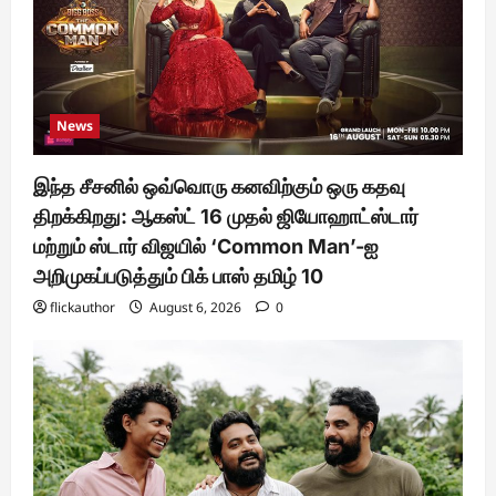
News
இந்த சீசனில் ஒவ்வொரு கனவிற்கும் ஒரு கதவு
திறக்கிறது: ஆகஸ்ட் 16 முதல் ஜியோஹாட்ஸ்டார்
மற்றும் ஸ்டார் விஜயில் ‘Common Man’-ஐ
அறிமுகப்படுத்தும் பிக் பாஸ் தமிழ் 10
flickauthor
August 6, 2026
0