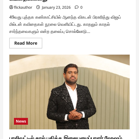
flickauthor
January 23, 2026
0
49வது புத்தக கண்காட்சியில் ஆனந்த விகடன் பிரசுரித்து விஜய்
மில்டன் கவிதைகள் நூலை வெளியிட்டது. காதலும் காதல்
சார்ந்தவைகளும் என்ற தலைப்பு சொல்லோடு...
Read
Read More
more
about
49வது
புத்தக
கண்காட்சியில்
விஜய்
மில்டனின்
காதல்
கவிதைகளானது
News
பாலிவுட்டில் கால் பதித்த இசையமைப்பாளர் ஹேஷம்