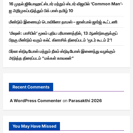
16 முதல் ஜியோஹாட்ஸ்டார் மற்றும் ஸ்டார் விஜயில் ‘Common Man’-
ஐ அறிமுகப்படுத்தும் பிக் பாஸ் தமிழ் 10
மீண்டும் இணையும் டொவினோ தாமஸ் – ஜான்பால் ஜார்ஜ் கூட்டணி
‘மிஷன்: பாசிபிள்’ மூலம் புதிய பரிமாணத்தில், 13 ஆண்டுகளுக்குப்
பிறகு மீண்டும் வரும் கல்ட் கிளாசிக் திரைப்படம் ‘மூடர் கூடம் 2’!
பிர்லா ஸ்டுடியோஸ் மற்றும் நீலம் ஸ்டுடியோஸ் இணைந்து வழங்கும்
அடுத்த திரைப்படம் “மக்கள் காவலன்”
Recent Comments
A WordPress Commenter
on
Parasakthi 2026
You May Have Missed