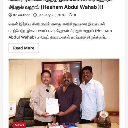
அப்துல் வஹாப் (Hesham Abdul Wahab )!!
flickauthor
January 23, 2026
0
தென் இந்திய சினிமாவில் தனது தனித்துவமான இசையால்
புகழ்பெற்ற இசையமைப்பாளர் ஹேஷம் அப்துல் வஹாப் (Hesham
Abdul Wahab) பாலிவுட் திரையுலகில் கால்பதித்திருக்கிறார்....
Read
Read More
more
about
பாலிவுட்டில்
கால்
பதித்த
இசையமைப்பாளர்
ஹேஷம்
அப்துல்
வஹாப்
(Hesham
Abdul
Wahab
)!!
News