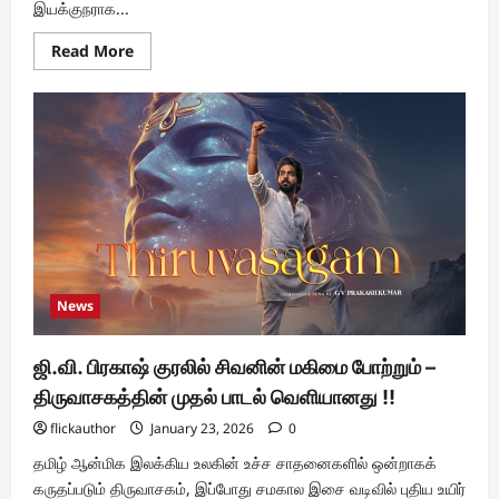
இயக்குநராக...
Read
Read More
more
about
17
ஆண்டுகள்
கழித்து..
“குங்குமப்பூவும்
கொஞ்சும்புறாவும்”
பட
திரைக்கதை
நூல்
வெளியீட்டு
விழா
News
ஜி.வி. பிரகாஷ் குரலில் சிவனின் மகிமை போற்றும் –
திருவாசகத்தின் முதல் பாடல் வெளியானது !!
flickauthor
January 23, 2026
0
தமிழ் ஆன்மிக இலக்கிய உலகின் உச்ச சாதனைகளில் ஒன்றாகக்
கருதப்படும் திருவாசகம், இப்போது சமகால இசை வடிவில் புதிய உயிர்