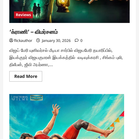
Reviews
‘க்ராணி’ – விமர்சனம்
flickauthor
January 30, 2026
0
விஜய் மேரி யுனிவர்சல் மீடியா சார்பில் விஜயமேரி தயாரிப்பில்,
இயக்குநர் விஜயகுமரன் இயக்கத்தில் வடிவுக்கரசி , சிங்கம் புலி,
திலீபன், ஜீவி அபர்ணா,...
Read
Read More
more
about
‘க்ராணி’
–
விமர்சனம்