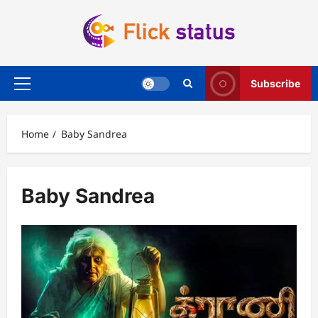
Skip
to
content
Subscribe
Primary
Menu
Home
Baby Sandrea
Baby Sandrea