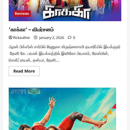
Reviews
’காக்கா’ – விமர்சனம்
flickauthor
January 2, 2026
0
ஆரன் பிக்சர்ஸ் சார்பில் ரேணுகா கிருஷ்ணசாமி தயாரிப்பில் இயக்குநர்
தேனி கே. பரமன் இயக்கத்தில் இனிகோ பிரபாகர், ரோஸ்மின்,
சென்ட்ராயன், தன்யா, தேனி...
Read
Read More
more
about
’காக்கா’
–
விமர்சனம்