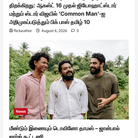
திறக்கிறது: ஆகஸ்ட் 16 முதல் ஜியோஹாட்ஸ்டார்
மற்றும் ஸ்டார் விஜயில் ‘Common Man’-ஐ
அறிமுகப்படுத்தும் பிக் பாஸ் தமிழ் 10
flickauthor
August 6, 2026
0
News
மீண்டும் இணையும் டொவினோ தாமஸ் – ஜான்பால்
ஜார்ஜ் கூட்டணி