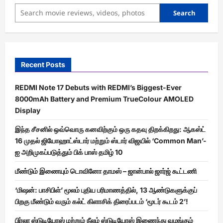
Search
Recent Posts
REDMI Note 17 Debuts with REDMI’s Biggest-Ever
8000mAh Battery and Premium TrueColour AMOLED
Display
இந்த சீசனில் ஒவ்வொரு கனவிற்கும் ஒரு கதவு திறக்கிறது: ஆகஸ்ட்
16 முதல் ஜியோஹாட்ஸ்டார் மற்றும் ஸ்டார் விஜயில் ‘Common Man’-
ஐ அறிமுகப்படுத்தும் பிக் பாஸ் தமிழ் 10
மீண்டும் இணையும் டொவினோ தாமஸ் – ஜான்பால் ஜார்ஜ் கூட்டணி
‘மிஷன்: பாசிபிள்’ மூலம் புதிய பரிமாணத்தில், 13 ஆண்டுகளுக்குப்
பிறகு மீண்டும் வரும் கல்ட் கிளாசிக் திரைப்படம் ‘மூடர் கூடம் 2’!
பிர்லா ஸ்டுடியோஸ் மற்றும் நீலம் ஸ்டுடியோஸ் இணைந்து வழங்கும்