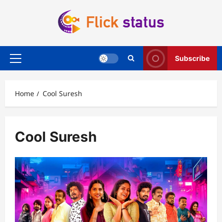
Skip
to
content
Subscribe
Primary
Menu
Home
Cool Suresh
Cool Suresh