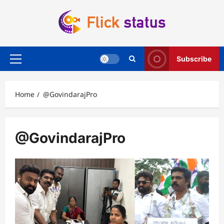
Skip
to
content
Subscribe
Primary
Menu
Home
@GovindarajPro
@GovindarajPro