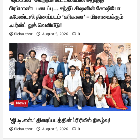
பிரம்மாண்ட படைப்பு… சந்தீப் கிஷனின் சோஷியோ
ஃபேண்டஸி திரைப்படம் ‘கரிகாலா’ – மிரளவைக்கும்
ஃபர்ஸ்ட் லுக் வெளியீடு!
flickauthor
August 5, 2026
0
News
‘ஜி.டி.என்.’ திரைப்படத்தின் ப்ரீ ரிலீஸ் நிகழ்வு!
flickauthor
August 5, 2026
0