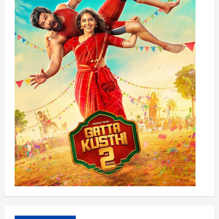
அறிமுகப்படுத்தும்
டி.
ராஜேந்தர்