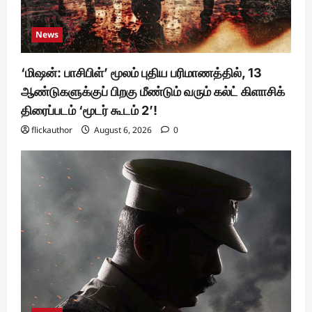
News
‘மிஷன்: பாசிபிள்’ மூலம் புதிய பரிமாணத்தில், 13
ஆண்டுகளுக்குப் பிறகு மீண்டும் வரும் கல்ட் கிளாசிக்
திரைப்படம் ‘மூடர் கூடம் 2’!
flickauthor
August 6, 2026
0