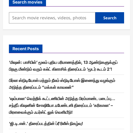
Search movies
Search
Recent Posts
‘மிஷன்: பாசிபிள்’ மூலம் புதிய பரிமாணத்தில், 13 ஆண்டுகளுக்குப்
பிறகு மீண்டும் வரும் கல்ட் கிளாசிக் திரைப்படம் ‘மூடர் கூடம் 2’!
பிர்லா ஸ்டுடியோஸ் மற்றும் நீலம் ஸ்டுடியோஸ் இணைந்து வழங்கும்
அடுத்த திரைப்படம் “மக்கள் காவலன்”
‘ஷம்பாலா’ வெற்றிக் கூட்டணியின் அடுத்த பிரம்மாண்ட படைப்பு…
சந்தீப் கிஷனின் சோஷியோ ஃபேண்டஸி திரைப்படம் ‘கரிகாலா’ –
மிரளவைக்கும் ஃபர்ஸ்ட் லுக் வெளியீடு!
‘ஜி.டி.என்.’ திரைப்படத்தின் ப்ரீ ரிலீஸ் நிகழ்வு!