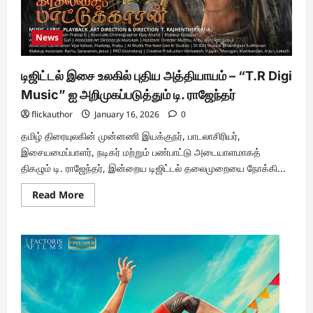
News
டிஜிட்டல் இசை உலகில் புதிய அத்தியாயம் – “T.R Digi
Music” ஐ அறிமுகப்படுத்தும் டி. ராஜேந்தர்
flickauthor
January 16, 2026
0
தமிழ் திரையுலகின் முன்னணி இயக்குநர், பாடலாசிரியர்,
இசையமைப்பாளர், நடிகர் மற்றும் பண்பாட்டு அடையாளமாகத்
திகழும் டி. ராஜேந்தர், இன்றைய டிஜிட்டல் தலைமுறையை நோக்கி...
Read
Read More
more
about
டிஜிட்டல்
இசை
உலகில்
புதிய
அத்தியாயம்
–
“T.R
Digi
Music”
ஐ