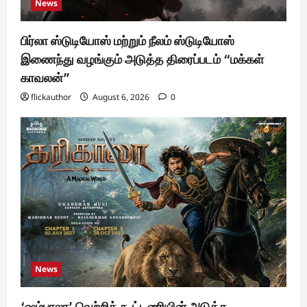
News
பிர்லா ஸ்டுடியோஸ் மற்றும் நீலம் ஸ்டுடியோஸ்
இணைந்து வழங்கும் அடுத்த திரைப்படம் “மக்கள்
காவலன்”
flickauthor
August 6, 2026
0
News
‘ஷம்பாலா’ வெற்றிக் கூட்டணியின் அடுத்த