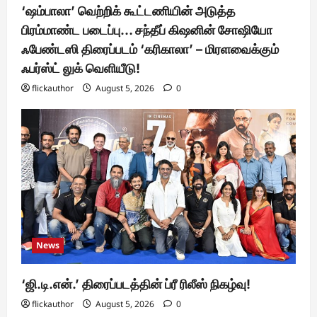
‘ஷம்பாலா’ வெற்றிக் கூட்டணியின் அடுத்த
பிரம்மாண்ட படைப்பு… சந்தீப் கிஷனின் சோஷியோ
ஃபேண்டஸி திரைப்படம் ‘கரிகாலா’ – மிரளவைக்கும்
ஃபர்ஸ்ட் லுக் வெளியீடு!
flickauthor
August 5, 2026
0
News
‘ஜி.டி.என்.’ திரைப்படத்தின் ப்ரீ ரிலீஸ் நிகழ்வு!
flickauthor
August 5, 2026
0