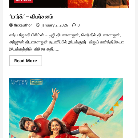
’மார்க்’ – விமர்சனம்
flickauthor
January 2, 2026
0
சத்ய ஜோதி பிலிம்ஸ் – டிஜி தியாகராஜன், செந்தில் தியாகராஜன்,
அர்ஜுன் தியாகராஜன் தயாரிப்பில் இயக்குநர் விஜய் கார்த்திகேயா
இயக்கத்தில் கிச்சா சுதீப்,...
Read
Read More
more
about
’மார்க்’
–
விமர்சனம்