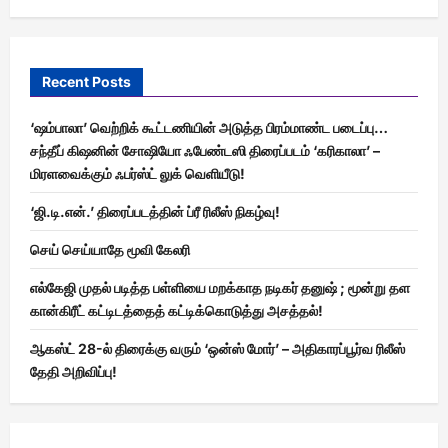
Recent Posts
‘ஷம்பாலா’ வெற்றிக் கூட்டணியின் அடுத்த பிரம்மாண்ட படைப்பு…
சந்தீப் கிஷனின் சோஷியோ ஃபேண்டஸி திரைப்படம் ‘கரிகாலா’ –
மிரளவைக்கும் ஃபர்ஸ்ட் லுக் வெளியீடு!
‘ஜி.டி.என்.’ திரைப்படத்தின் ப்ரீ ரிலீஸ் நிகழ்வு!
செய் செய்யாதே மூவி கேலரி
எல்கேஜி முதல் படித்த பள்ளியை மறக்காத நடிகர் தனுஷ் ; மூன்று தள
கான்கிரீட் கட்டிடத்தைத் கட்டிக்கொடுத்து அசத்தல்!
ஆகஸ்ட் 28-ல் திரைக்கு வரும் ‘ஒன்ஸ் மோர்’ – அதிகாரப்பூர்வ ரிலீஸ்
தேதி அறிவிப்பு!