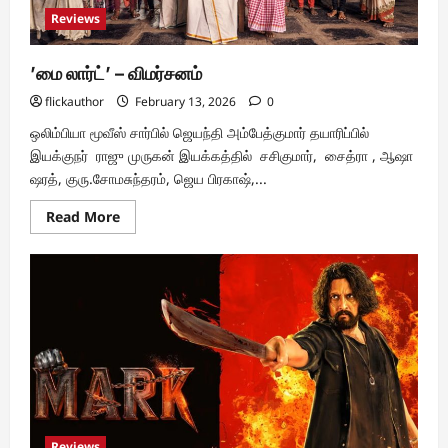
Reviews
’மை லார்ட்’ – விமர்சனம்
flickauthor
February 13, 2026
0
ஒலிம்பியா மூவீஸ் சார்பில் ஜெயந்தி அம்பேத்குமார் தயாரிப்பில்
இயக்குநர் ராஜு முருகன் இயக்கத்தில் சசிகுமார், சைத்ரா , ஆஷா
ஷரத், குரு.சோமசுந்தரம், ஜெய பிரகாஷ்,...
Read
Read More
more
about
’மை
லார்ட்’
–
விமர்சனம்
Reviews