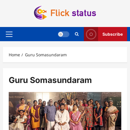
Skip
to
content
Subscribe
Primary
Menu
Home
Guru Somasundaram
Guru Somasundaram