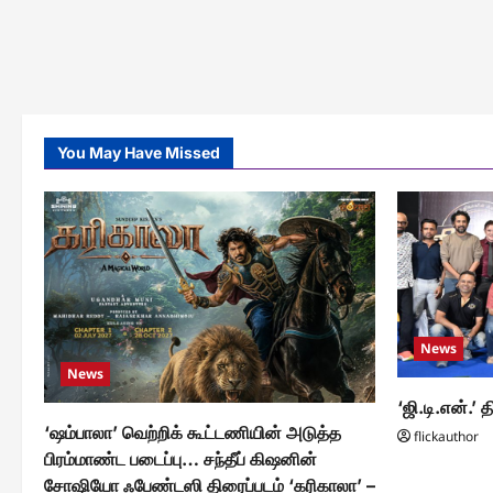
You May Have Missed
News
News
‘ஜி.டி.என்.’ த
‘ஷம்பாலா’ வெற்றிக் கூட்டணியின் அடுத்த
flickauthor
பிரம்மாண்ட படைப்பு… சந்தீப் கிஷனின்
சோஷியோ ஃபேண்டஸி திரைப்படம் ‘கரிகாலா’ –