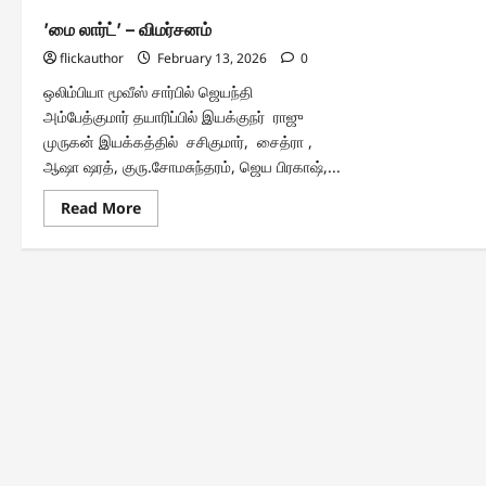
’மை லார்ட்’ – விமர்சனம்
flickauthor
February 13, 2026
0
ஒலிம்பியா மூவீஸ் சார்பில் ஜெயந்தி
அம்பேத்குமார் தயாரிப்பில் இயக்குநர் ராஜு
முருகன் இயக்கத்தில் சசிகுமார், சைத்ரா ,
ஆஷா ஷரத், குரு.சோமசுந்தரம், ஜெய பிரகாஷ்,...
Read
Read More
more
about
’மை
லார்ட்’
–
விமர்சனம்