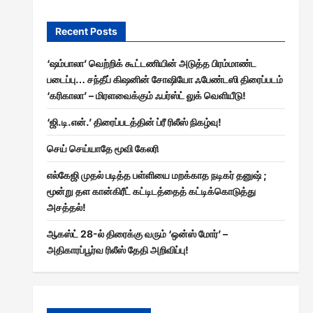
Recent Posts
‘ஷம்பாலா’ வெற்றிக் கூட்டணியின் அடுத்த பிரம்மாண்ட
படைப்பு… சந்தீப் கிஷனின் சோஷியோ ஃபேண்டஸி திரைப்படம்
‘கரிகாலா’ – மிரளவைக்கும் ஃபர்ஸ்ட் லுக் வெளியீடு!
‘ஜி.டி.என்.’ திரைப்படத்தின் ப்ரீ ரிலீஸ் நிகழ்வு!
செய் செய்யாதே மூவி கேலரி
எல்கேஜி முதல் படித்த பள்ளியை மறக்காத நடிகர் தனுஷ் ;
மூன்று தள கான்கிரீட் கட்டிடத்தைத் கட்டிக்கொடுத்து
அசத்தல்!
ஆகஸ்ட் 28-ல் திரைக்கு வரும் ‘ஒன்ஸ் மோர்’ –
அதிகாரப்பூர்வ ரிலீஸ் தேதி அறிவிப்பு!