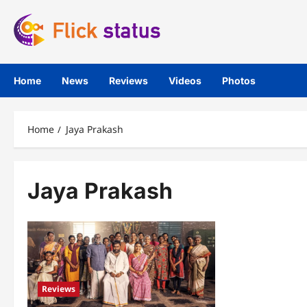
Skip
to
content
Home
News
Reviews
Videos
Photos
Home
Jaya Prakash
Jaya Prakash
Reviews