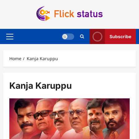
Skip
to
content
Subscribe
Primary
Menu
Home
Kanja Karuppu
Kanja Karuppu