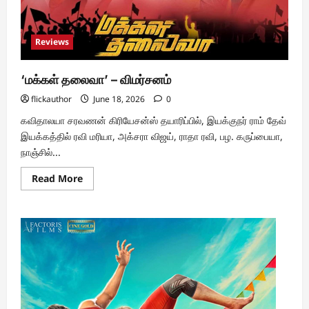
Reviews
‘மக்கள் தலைவா’ – விமர்சனம்
flickauthor
June 18, 2026
0
கவிதாலயா சரவணன் கிரியேசன்ஸ் தயாரிப்பில், இயக்குநர் ராம் தேவ்
இயக்கத்தில் ரவி மரியா, அக்சரா விஜய், ராதா ரவி, பழ. கருப்பையா,
நாஞ்சில்...
Read
Read More
more
about
‘மக்கள்
தலைவா’
–
விமர்சனம்