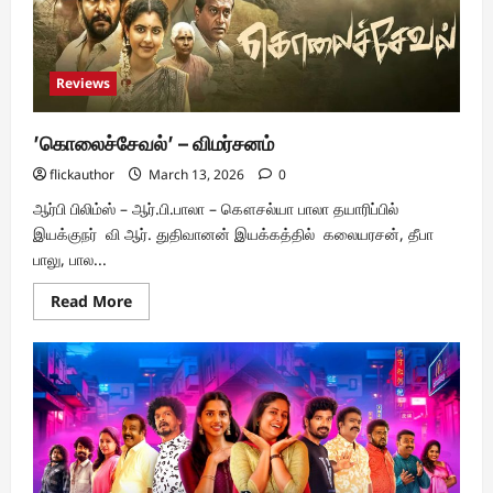
Reviews
’கொலைச்சேவல்’ – விமர்சனம்
flickauthor
March 13, 2026
0
ஆர்பி பிலிம்ஸ் – ஆர்.பி.பாலா – கௌசல்யா பாலா தயாரிப்பில்
இயக்குநர் வி ஆர். துதிவானன் இயக்கத்தில் கலையரசன், தீபா
பாலு, பால...
Read
Read More
more
about
’கொலைச்சேவல்’
–
விமர்சனம்