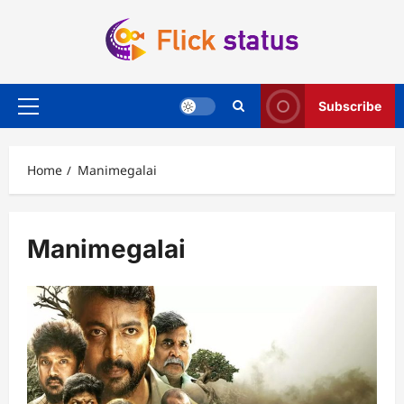
Skip
to
content
Subscribe
Primary
Menu
Home
Manimegalai
Manimegalai