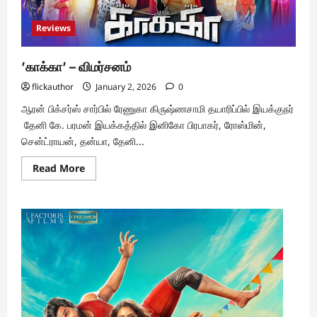
Reviews
’காக்கா’ – விமர்சனம்
flickauthor
January 2, 2026
0
ஆரன் பிக்சர்ஸ் சார்பில் ரேணுகா கிருஷ்ணசாமி தயாரிப்பில் இயக்குநர்
தேனி கே. பரமன் இயக்கத்தில் இனிகோ பிரபாகர், ரோஸ்மின்,
சென்ட்ராயன், தன்யா, தேனி...
Read
Read More
more
about
’காக்கா’
–
விமர்சனம்