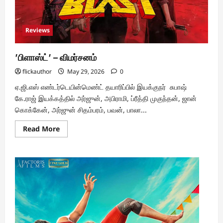
Reviews
’பிளாஸ்ட்’ – விமர்சனம்
flickauthor
May 29, 2026
0
ஏ.ஜி.எஸ் எண்டர்டெயின்மெண்ட் தயாரிப்பில் இயக்குநர் சுபாஷ்
கே.ராஜ் இயக்கத்தில் அர்ஜுன், அபிராமி, ப்ரீத்தி முகுந்தன், ஜான்
கொக்கேன், அர்ஜுன் சிதம்பரம், பவன், பாலா...
Read
Read More
more
about
’பிளாஸ்ட்’
–
விமர்சனம்