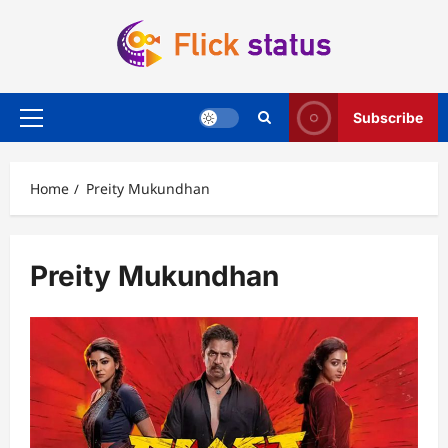
Skip
to
content
Subscribe
Primary
Menu
Home
Preity Mukundhan
Preity Mukundhan