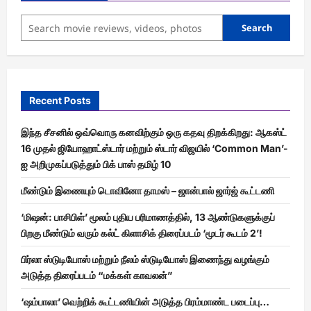
Search
Recent Posts
இந்த சீசனில் ஒவ்வொரு கனவிற்கும் ஒரு கதவு திறக்கிறது: ஆகஸ்ட்
16 முதல் ஜியோஹாட்ஸ்டார் மற்றும் ஸ்டார் விஜயில் ‘Common Man’-
ஐ அறிமுகப்படுத்தும் பிக் பாஸ் தமிழ் 10
மீண்டும் இணையும் டொவினோ தாமஸ் – ஜான்பால் ஜார்ஜ் கூட்டணி
‘மிஷன்: பாசிபிள்’ மூலம் புதிய பரிமாணத்தில், 13 ஆண்டுகளுக்குப்
பிறகு மீண்டும் வரும் கல்ட் கிளாசிக் திரைப்படம் ‘மூடர் கூடம் 2’!
பிர்லா ஸ்டுடியோஸ் மற்றும் நீலம் ஸ்டுடியோஸ் இணைந்து வழங்கும்
அடுத்த திரைப்படம் “மக்கள் காவலன்”
‘ஷம்பாலா’ வெற்றிக் கூட்டணியின் அடுத்த பிரம்மாண்ட படைப்பு…