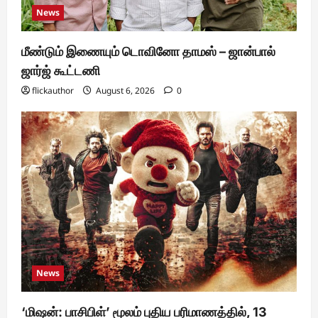
News
மீண்டும் இணையும் டொவினோ தாமஸ் – ஜான்பால்
ஜார்ஜ் கூட்டணி
flickauthor
August 6, 2026
0
News
‘மிஷன்: பாசிபிள்’ மூலம் புதிய பரிமாணத்தில், 13