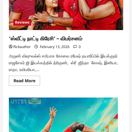
Reviews
‘ஸ்வீட்டி நாட்டி கிரேசி’ – விமர்சனம்
flickauthor
February 13, 2026
0
அருண் விஷுவல்ஸ் சார்பாக கோவை ரமேஷ் தயாரிப்பில் இயக்குநர்
ராஜசேகர் ஜி இயக்கத்தில் த்ரிகுண், ஸ்ரீ ஜீத்தா கோஷ், இனியா,
ராதா, ரவிமரியா,...
Read
Read More
more
about
‘ஸ்வீட்டி
நாட்டி
கிரேசி’
–
விமர்சனம்