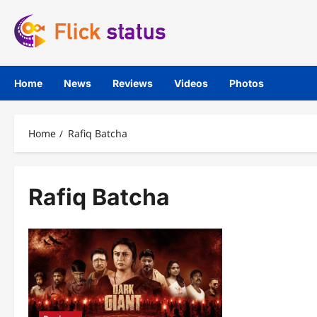
Skip
to
content
Home
News
Reviews
Videos
Photos
Home
Rafiq Batcha
Rafiq Batcha