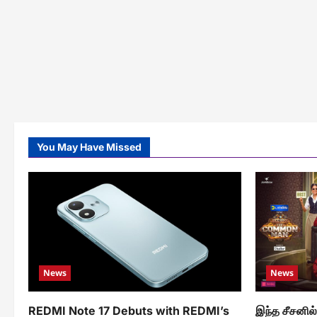
You May Have Missed
News
News
REDMI Note 17 Debuts with REDMI’s
இந்த சீசனில