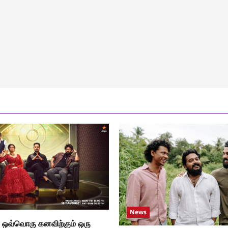
News
் ஒவ்வொரு கனவிற்கும் ஒரு