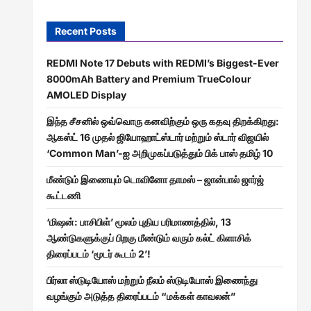
Recent Posts
REDMI Note 17 Debuts with REDMI’s Biggest-Ever
8000mAh Battery and Premium TrueColour
AMOLED Display
இந்த சீசனில் ஒவ்வொரு கனவிற்கும் ஒரு கதவு திறக்கிறது:
ஆகஸ்ட் 16 முதல் ஜியோஹாட்ஸ்டார் மற்றும் ஸ்டார் விஜயில்
‘Common Man’-ஐ அறிமுகப்படுத்தும் பிக் பாஸ் தமிழ் 10
மீண்டும் இணையும் டொவினோ தாமஸ் – ஜான்பால் ஜார்ஜ்
கூட்டணி
‘மிஷன்: பாசிபிள்’ மூலம் புதிய பரிமாணத்தில், 13
ஆண்டுகளுக்குப் பிறகு மீண்டும் வரும் கல்ட் கிளாசிக்
திரைப்படம் ‘மூடர் கூடம் 2’!
பிர்லா ஸ்டுடியோஸ் மற்றும் நீலம் ஸ்டுடியோஸ் இணைந்து
வழங்கும் அடுத்த திரைப்படம் “மக்கள் காவலன்”