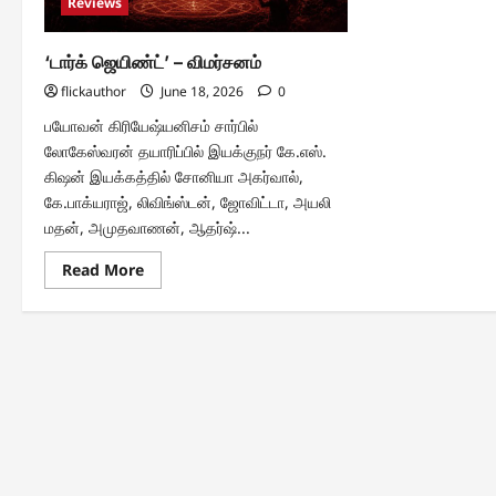
Reviews
‘டார்க் ஜெயிண்ட்’ – விமர்சனம்
flickauthor
June 18, 2026
0
பயோவன் கிரியேஷ்யனிசம் சார்பில்
லோகேஸ்வரன் தயாரிப்பில் இயக்குநர் கே.எஸ்.
கிஷன் இயக்கத்தில் சோனியா அகர்வால்,
கே.பாக்யராஜ், லிவிங்ஸ்டன், ஜோவிட்டா, அயலி
மதன், அமுதவாணன், ஆதர்ஷ்...
Read
Read More
more
about
‘டார்க்
ஜெயிண்ட்’
–
விமர்சனம்